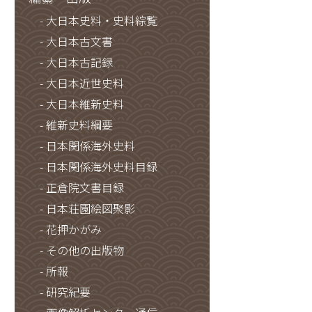
大日本史料・史料綜覧
大日本古文書
大日本古記録
大日本近世史料
大日本維新史料
維新史料綱要
日本関係海外史料
日本関係海外史料目録
正倉院文書目録
日本荘園絵図聚影
花押かがみ
その他の出版物
所報
研究紀要