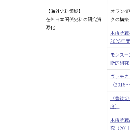
【海外史料領域】
オランダ
在外日本関係史料の研究資
クの構築（
源化
本所所蔵
2025年
モンスー
断的研究（
ヴァチカ
（2016
『豊後切
度）
本所所蔵
究（201