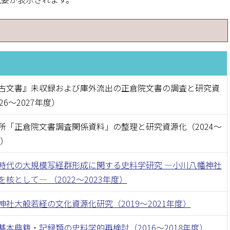
部門
日本関係海外史料
日本関係海外史料目録
センター
正倉院文書目録
情報国際センター
日本荘園絵図聚影
古文書』未収録および庫外流出の正倉院文書の調査と研究資
26〜2027年度）
ンター
花押かがみ
所「正倉院文書調査関係資料」の整理と研究資源化（2024〜
保存技術室
その他の出版物
度）
所報
時代の大規模写経群形成に関する史料学研究 ―小川八幡神社
核として― （2022〜2023年度）
研究紀要
神社大般若経の文化資源化研究（2019〜2021年度）
画像解析センター通信
基本典籍・記録類の史料学的再検討（2016〜2018年度）