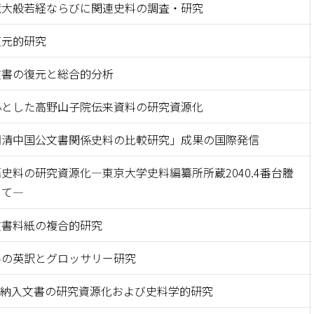
蔵大般若経ならびに関連史料の調査・研究
復元的研究
文書の復元と総合的分析
心とした高野山子院伝来資料の研究資源化
明清中国公文書関係史料の比較研究」成果の国際発信
史料の研究資源化―東京大学史料編纂所所蔵2040.4番台謄
して―
文書料紙の複合的研究
料の英訳とグロッサリー研究
内納入文書の研究資源化および史料学的研究