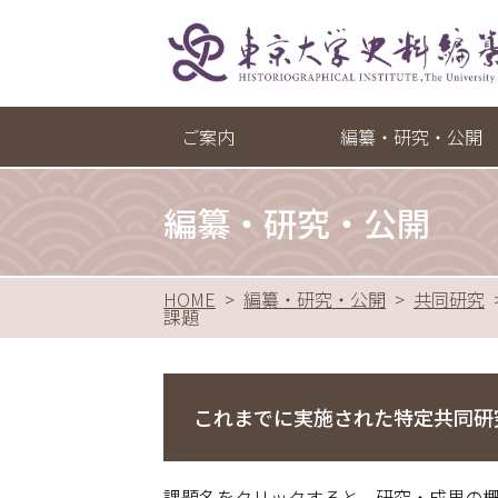
ご案内
編纂・研究・公開
所長挨拶
編纂・出版
編纂・研究・公開
沿革
史料調査
HOME
編纂・研究・公開
共同研究
事業
共同研究
課題
組織
成果公開・教育
古代史料部門
教員一覧
史料集版面ギャラ
中世史料部門
これまでに実施された特定共同研
施設
近世史料部門
課題名をクリックすると、研究・成果の