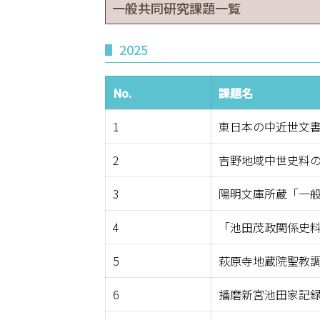
一般共同研究課題一覧
2025
No.
課題名
1
東日本の中近世文
2
吉野地域中世史料
3
陽明文庫所蔵「一
4
「池田茂政関係史
5
萩原寺地蔵院聖教
6
播磨新宮池田家記