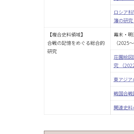
ロシア科
簿の研究（
【複合史料領域】
幕末・明
合戦の記憶をめぐる総合的
（2025
研究
荘園絵図
究 （20
東アジア
戦国合戦図
関連史料