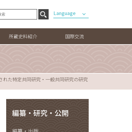
Language
English
所蔵史料紹介
国際交流
概要
国際交流
貴重書
された特定共同研究・一般共同研究の研究
特殊蒐書
その他の貴重書
デジタルギャラリー
編纂・研究・公開
編纂・出版