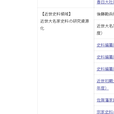
春日大社
【近世史料領域】
後藤勘兵
近世大名家史料の研究資源
近世大名
化
度）
史料編纂
史料編纂
史料編纂
近世初期
年度）
佐賀藩家
宗家史料の