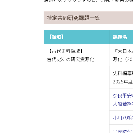
点検・評価
古文書古記録
特定共同研究課題一覧
アクセスマップ
特殊史料部門
リンク
画像史料解析
【領域】
課題名
サイトマップ
前近代日本史
【古代史料領域】
『大日本
古代史料の研究資源化
源化（20
史料学協創セ
史料編纂
技術部・史料
2025年
図書部
奈良平安
大般若経を
小川八幡
平安時代