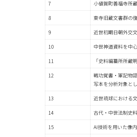
7
小値賀町善福寺所
8
東寺旧蔵文書群の
9
近世初期日朝外交
10
中世神道資料を中
11
「史料編纂所所蔵
12
戦功覚書・軍記物語
写本を分析対象と
13
近世琉球における
14
古代・中世法制史
15
AI技術を用いた像