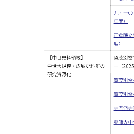
九・一〇
年度）
正倉院文
度）
【中世史料領域】
賀茂別雷
中世大規模・広域史料群の
―（202
研究資源化
賀茂別雷
賀茂別雷
寺門派寺
薬師寺中世