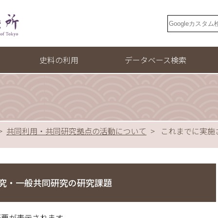
史料の利用
データベース検索
お知らせ
大日本史料・史料綜覧
図書室のサービス案内
大日本古文書
共同利用・共同研究拠点の活動について
これまでに実施
図書室利用（閲覧手続き）
大日本古記録
各種成果
史料等利用案内（複製・掲載・放映等）
大日本近世史料
リー
所蔵史料の検索
大日本維新史料
究・一般共同研究の研究課題
お問い合わせ・連絡先
維新史料綱要
概要が表示されます。