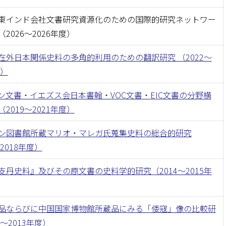
東インド会社文書研究資源化のための国際的研究ネットワー
2026〜2026年度）
在外日本関係史料の多角的利用のための翻訳研究 （2022〜
度）
ン文書・イエズス会日本書翰・VOC文書・EIC文書の分野横
2019〜2021年度）
ン図書館所蔵マリオ・マレガ氏蒐集史料の総合的研究
〜2018年度）
支丹史料』及びその原文書の史料学的研究（2014〜2015年
品ならびに中国国家博物館所蔵品にみる「倭寇」像の比較研
1〜2013年度）