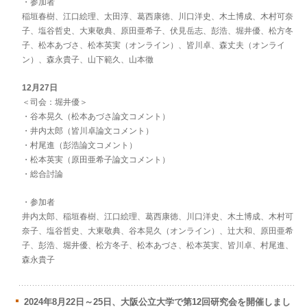
・参加者
稲垣春樹、江口絵理、太田淳、葛西康徳、川口洋史、木土博成、木村可奈
子、塩谷哲史、大東敬典、原田亜希子、伏見岳志、彭浩、堀井優、松方冬
子、松本あづさ、松本英実（オンライン）、皆川卓、森丈夫（オンライ
ン）、森永貴子、山下範久、山本徹
12月27日
＜司会：堀井優＞
・谷本晃久（松本あづさ論文コメント）
・井内太郎（皆川卓論文コメント）
・村尾進（彭浩論文コメント）
・松本英実（原田亜希子論文コメント）
・総合討論
・参加者
井内太郎、稲垣春樹、江口絵理、葛西康徳、川口洋史、木土博成、木村可
奈子、塩谷哲史、大東敬典、谷本晃久（オンライン）、辻大和、原田亜希
子、彭浩、堀井優、松方冬子、松本あづさ、松本英実、皆川卓、村尾進、
森永貴子
2024年8月22日～25日、大阪公立大学で第12回研究会を開催しまし