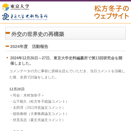
松方冬子のウェブサ
イト
外交の世界史の再構築
2024年度 活動報告
2024年12月26日～27日、東京大学史料編纂所で第13回研究会を開
催しました。
コメンテータの方に事前に原稿を読んでいただき、当日コメントを頂戴し
た後、全員で討論をしました。
12月26日
＜司会：木村加奈子＞
・山下範久（松方冬子総論コメント）
・太田淳（川口洋史論文コメント）
・稲垣春樹（大東敬典論文コメント）
・伏見岳志（森丈夫論文コメント）