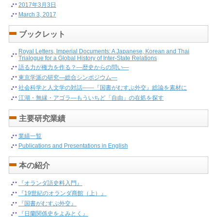
2017年3月3日
March 3, 2017
ブックレット
Royal Letters, Imperial Documents: A Japanese, Korean and Thai
Trialogue for a Global History of Inter-State Relations
語る力が権力を作る？―歴史からの問い―
東京学派の研究―総合シンポジウム―
社会科学と人文学の対話――『国書がむすぶ外交』総論を素材に
江湖・無縁・アゴラ―もういちど「自由」の在処を探す
主要研究業績
業績一覧
Publications and Presentations in English
本の紹介
『オランダ語史料入門』
『19世紀のオランダ商館（上）』
『国書がむすぶ外交』
『日蘭関係史をよみとく』