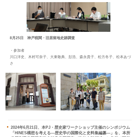
8月25日 神戸税関・旧居留地史跡調査
・参加者
川口洋史、木村可奈子、大東敬典、彭浩、森永貴子、松方冬子、松本あづ
さ
2024年6月21日、本PJ・歴史家ワークショップ主催のシンポジウム
「HINES構想を考える―歴史学の国際化と史料集編纂―」を、本所