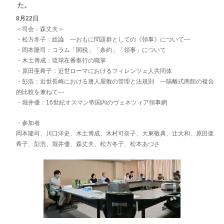
た。
8月22日
＜司会：森丈夫＞
・松方冬子：総論 ―おもに問題群としての《領事》について―
・岡本隆司：コラム「関税」「条約」「領事」について
・木土博成：琉球在番奉行の職掌
・原田亜希子：近世ローマにおけるフィレンツェ人共同体
・彭浩：近世長崎における唐人屋敷の管理と法規則 ―隔離式商館の複合
的比較を兼ねて―
・堀井優：16世紀オスマン帝国内のヴェネツィア領事網
・参加者
岡本隆司、川口洋史、木土博成、木村可奈子、大東敬典、辻大和、原田亜
希子、彭浩、堀井優、森丈夫、松方冬子、松本あづさ