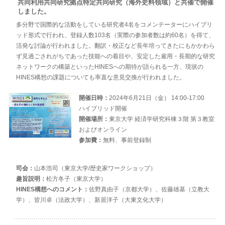
共同利用共同研究拠点特定共同研究（海外史料領域）と共催で開催
しました。
多分野で国際的な活動をしている研究者4名をコメンテーターにハイブリ
ッド形式で行われ、登録人数103名（実際の参加者数は約60名）を得て、
活発な討論が行われました。翻訳・校正など長年培ってきたにもかかわら
ず見過ごされがちであった技能への着目や、安定した雇用・長期的な研究
ネットワークの構築といったHINESへの期待が語られる一方、現状の
HINES構想の課題についても率直な意見交換が行われました。
開催日時：
2024年6月21日（金） 14:00-17:00
ハイブリッド開催
開催場所：
東京大学 経済学研究科棟３階 第３教室
およびオンライン
参加費：
無料、事前登録制
司会：
山本浩司（東京大学/歴史家ワークショップ）
趣旨説明：
松方冬子（東京大学）
HINES構想へのコメント：
佐野真由子（京都大学）、佐藤雄基（立教大
学）、皆川卓（法政大学）、新居洋子（大東文化大学）