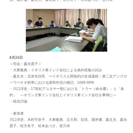
8月24日
＜司会：森永貴子＞
・大東敬典：イギリス東インド会社による条約収集の試み
・森丈夫：北米先住民 ーイギリス人間条約の生成過程：第二次アングロ
―ワベナキ戦争における講和外交の検討、1689-99年
・川口洋史：17世紀アユタヤー朝における「トラー（命令書）」と「条
約」 ―オランダ東インド会社とイギリス東インド会社を事例に―
・総合討論
・参加者
川口洋史、木村可奈子、大東敬典、辻大和、彭浩、堀井優、森丈夫、森永
貴子、松方冬子、松本あづさ、皆川卓