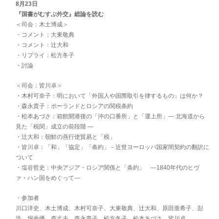
8月23日
『国書がむすぶ外交』総論を読む
＜司会：木土博成＞
・コメント：大東敬典
・コメント：辻大和
・リプライ：松方冬子
・討論
＜司会：皆川卓＞
・木村可奈子：明において「外国人や国際取引を律するもの」は何か？
・森永貴子：ポーランドとロシアの関税条約
・松本あづさ：箱館開港後の「沖の口番所」と「運上所」― 北海道から
見た「税関」成立の前段階 ―
・辻大和：朝鮮の燕行使貿易と「税」
・皆川卓：「和」「協定」「条約」－近世ヨーロッパ国家間契約の翻訳に
ついて
・塩谷哲史：中央アジア・ロシア関係と「条約」 ―1840年代のヒヴ
ァ・ハン国をめぐって―
・参加者
川口洋史、木土博成、木村可奈子、大東敬典、辻大和、原田亜希子、彭
浩、堀井優、森丈夫、森永貴子、松方冬子、松本あづさ、皆川卓