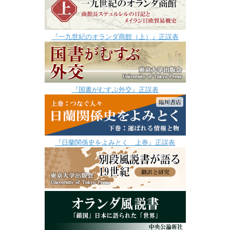
『一九世紀のオランダ商館（上）』正誤表
『国書がむすぶ外交』正誤表
『日蘭関係史をよみとく 上巻』正誤表