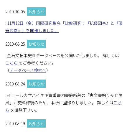
2010-10-05
お知らせ
:
11月12日（金）国際研究集会「比較研究：『抗倭図巻』と『倭
寇図巻』」を開催しました。
2010-08-25
お知らせ
: 金石文拓本史料データベースを公開いたしました。 詳しくは
こちら
をご参考ください。
（
データベース検索へ
）
2010-08-24
お知らせ
: イェール大学バイネキ貴重書図書館所蔵の「古文書貼り交ぜ屏
風」が史料修復のため、本所に里帰りしました。 詳しくは
こち
ら
を御覧下さい。
2010-08-19
お知らせ