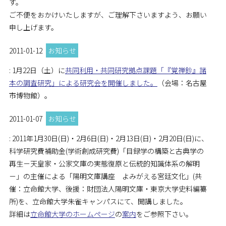
す。
ご不便をおかけいたしますが、ご理解下さいますよう、お願い
申し上げます。
2011-01-12
お知らせ
: 1月22日（土）に
共同利用・共同研究拠点課題「『覚禅鈔』諸
本の調査研究」による研究会を開催しました。
（会場：名古屋
市博物館）。
2011-01-07
お知らせ
: 2011年1月30日(日)・2月6日(日)・2月13日(日)・2月20日(日)に、
科学研究費補助金(学術創成研究費)「目録学の構築と古典学の
再生－天皇家・公家文庫の実態復原と伝統的知識体系の解明
－」の主催による「陽明文庫講座 よみがえる宮廷文化」(共
催：立命館大学、後援：財団法人陽明文庫・東京大学史料編纂
所)を、立命館大学朱雀キャンパスにて、開講しました。
詳細は
立命館大学のホームページ
の
案内
をご参照下さい。