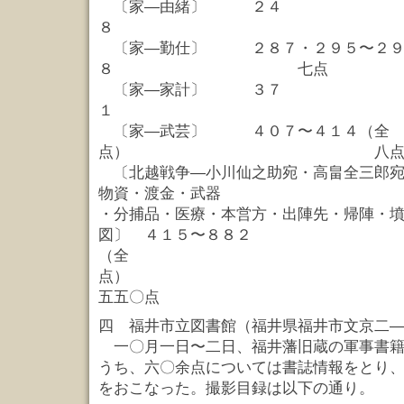
〔家—由緒〕 ２４
８ 
〔家—勤仕〕 ２８７・２９５〜２９
８ 七点
〔家—家計〕 ３７
１ 
〔家—武芸〕 ４０７〜４１４（全
点） 八
〔北越戦争—小川仙之助宛・高畠全三郎宛
物資・渡金・武器
・分捕品・医療・本営方・出陣先・帰陣・
図〕 ４１５〜８８２
（全
点
五五〇点
四 福井市立図書館（福井県福井市文京二
一〇月一日〜二日、福井藩旧蔵の軍事書籍
うち、六〇余点については書誌情報をとり
をおこなった。撮影目録は以下の通り。