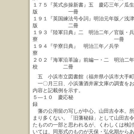
１７５『英式歩操新書』五 慶応三年／瓜
版 一冊
１９１『英国練法号令詞』明治元年版／浅
版 二冊
１９３『陸軍日典』二 明治二年／官版・
寮 一冊
１９４『学寮日典』 明治三年／兵学
寮 一
２０２『海軍沿革論』前編一・二 明治二
校 二冊
五 小浜市立図書館（福井県小浜市大手町
一〇月三日、小浜藩酒井家文庫の調査をお
内容と記載例を示す。
５—１０ 慶応秘
録 
藩の公用留の写しが中心。山田吉令本。所
まり多くない。「旧藩秘録」として山田吉
たものの一部と思われるが、くわしくは検
いては、同形式のものが天保・弘化期から