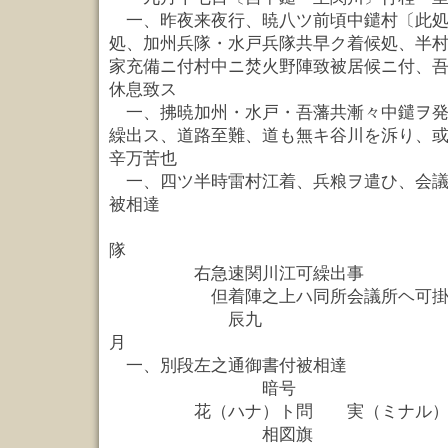
一、昨夜来夜行、暁八ツ前頃中鑓村〔此処
処、加州兵隊・水戸兵隊共早ク着候処、半
家充備ニ付村中ニ焚火野陣致被居候ニ付、
休息致ス
一、拂暁加州・水戸・吾藩共漸々中鑓ヲ発
繰出ス、道路至難、道も無キ谷川を泝り、
辛万苦也
一、四ツ半時雷村江着、兵粮ヲ遣ひ、会議
被相達
若州
隊
右急速関川江可繰出事
但着陣之上ハ同所会議所ヘ可掛
辰九
月 中軍
一、別段左之通御書付被相達
暗号
花（ハナ）ト問 実（ミナル）
相図旗