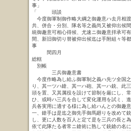
事」
「 頭談
今度御軍制御作略大綱之御趣意ハ去月相渡
共、併合・分別、隊名等之義尚又被仰出候
統御趣意可相心得候、尤速ニ御趣意拝承可
間、新旧御切り替被仰出候迄は手附組々等
事
閏四月
総轄
別帳
三兵御趣意書
今度作略為し給ふ御軍制之義ハ先ツ全国之
り、其一ツハ鎗、其一ハ砲、其一ハ銃、此
頭を置、又其属役を設けて節制を厳にし、
ひ、或時ハ三兵を合して変化運用を試ミ、
兵各実用に適する様に為し給ハんとの御趣
一、鎗手は是迄之御先手御馬廻りを改めて
し、更に人数を百人と定て是を三兵の長と
依て此隊たる者常ニ鎗術に熟して銃鎗の名