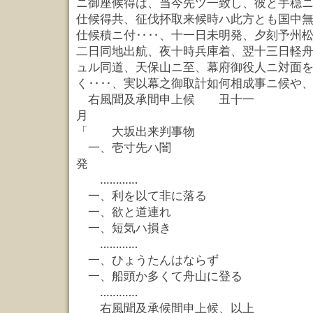
ニ御座候得は、当今先ツ一致し、彼と手穏
仕候得共、征伐抔取来候時ハ此方とも国中
仕候積ニ付‥‥、十一日未明発、夕刻予州
二日同地出航、夜十時兵庫着、翌十三日軽
ュル同道、天保山ニ至、幕府御役人ニ対面
く‥‥、実以幕之御取計如何相成事ニ候や
右風聞及承間申上候 丑十一
月 
「 大坂出来判事物
一、壱寸先ハ闇 
発
‥‥‥‥‥‥
一、利を以て非に落
一、欲と道連れ 
一、短気ハ損き 
‥‥‥‥‥‥
一、ひょうたんはなら
一、船頭か多くて舟山に
‥‥‥‥‥‥
右風聞及承候間申上候、以上