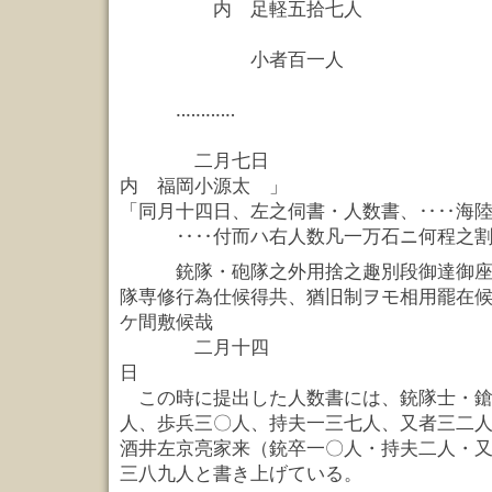
内 足軽五拾七人
小者百一人
‥‥‥‥‥‥
二月七日 酒井
内 福岡小源太 」
「同月十四日、左之伺書・人数書、‥‥海
‥‥付而ハ右人数凡一万石ニ何程之割
銃隊・砲隊之外用捨之趣別段御達御座候
隊専修行為仕候得共、猶旧制ヲモ相用罷在
ケ間敷候哉
二月十四
日
この時に提出した人数書には、銃隊士・鎗
人、歩兵三〇人、持夫一三七人、又者三二
酒井左京亮家来（銃卒一〇人・持夫二人・
三八九人と書き上げている。