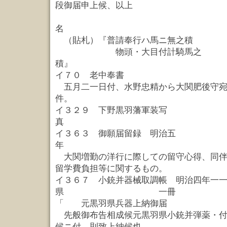
段御届申上候、以上
名
（貼札）『普請奉行ハ馬ニ無之積
物頭・大目付計騎馬之
積』 
イ７０ 老中奉書
五月二一日付、水野忠精から大関肥後守宛
件。
イ３２９ 下野黒羽藩軍装写
真 一
イ３６３ 御願届留録 明治五
年 一
大関増勤の洋行に際しての留守心得、同伴
留学費負担等に関するもの。
イ３６７ 小銃并器械取調帳 明治四年一
県 一冊
「 元黒羽県兵器上納御届
先般御布告相成候元黒羽県小銃并弾薬・付
候ニ付、則致上納候也