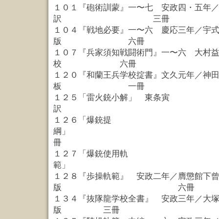
１０１『砲術訓蒙』一〜七 安政四・五年
訳 三冊
１０４『戦地必要』一〜六 慶応三年／宇
版 六冊
１０７『兵家須知戦闘術門』一〜六 大村
校 六冊
１２０『和蘭王兵学校掟書』文久元年／神
板 一冊
１２５「雷火銃小解」 東条寅
訳 一
１２６「爆銃提
綱」
冊
１２７「爆銃使用軌
範」 
１２８『歩操軌範』 安政二年／膺懲館下
版 六冊
１３４『抜隊龍学校全書』 安政三年／大
版 三冊