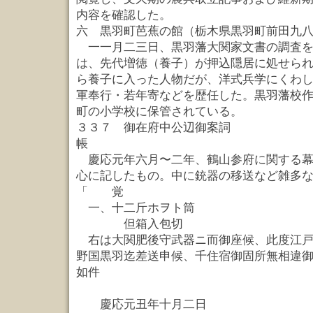
内容を確認した。
六 黒羽町芭蕉の館（栃木県黒羽町前田九
一一月二三日、黒羽藩大関家文書の調査を
は、先代増徳（養子）が押込隠居に処せら
ら養子に入った人物だが、洋式兵学にくわ
軍奉行・若年寄などを歴任した。黒羽藩校
町の小学校に保管されている。
３３７ 御在府中公辺御案詞
帳 一
慶応元年六月〜二年、鶴山参府に関する幕
心に記したもの。中に銃器の移送など雑多
「 覚
一、十二斤ホヲト筒 
但箱入包切
右は大関肥後守武器ニ而御座候、此度江戸
野国黒羽迄差送申候、千住宿御固所無相違
如件
大関肥
慶応元丑年十月二日