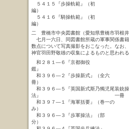
５４１５『歩操軌範』（初
編） 
５４１６『騎操軌範』（初
編） 
二 豊橋市中央図書館（愛知県豊橋市羽根
七月一六日、同図書館所蔵の軍事関係書籍
数点について写真撮影をおこなった。なお
神官羽田野敬雄の収集によるものと思われ
和２８１—６『京都御役
鑑』 
和３９６—２『歩操新式』（全六
冊） 六
和３９６—５『英国新式斯乃獨児尾装銃
法』 一冊
和３９７—１『海軍括要』（巻一の
み） 一
和３９６—３『歩軍操法』（部
分） 三
和３９６—４『英国歩兵練法』