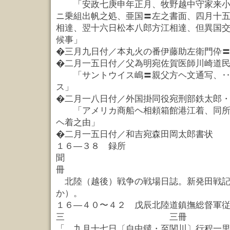
「安政七庚申年正月、牧野越中守家来小
ニ乗組出帆之処、亜国〓左之書面、四月十
相達、翌十六日松本八郎方江相達、但異国
候事」
�三月九日付／本丸火の番伊藤助左衛門伜
�二月一五日付／父為明宛佐賀医師川崎道
「サントウイス嶋〓親父方ヘ文通写、‥
ス」
�二月一八日付／外国掛同役宛刑部鉄太郎
「アメリカ商船ヘ相頼箱館港江着、同所
ヘ着之由」
�二月一五日付／和吉宛森田岡太郎書状
１６—３８ 録所
聞
冊
北陸（越後）戦争の戦場日誌。新発田戦記
か）。
１６—４０〜４２ 戊辰北陸道鎮撫総督軍
三 三冊
「 九月十七日〔自中鑓・至関川〕行程一