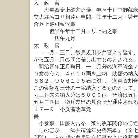
太 政 官
海軍資金上納方之儀、年々十月中御蔵米
立大蔵省ヨリ相達可申間、其年十二月・翌
合セ上納可致候事
但当午年十二月ヨリ上納之事
庚午
太 政 官 」
一一月一三日、徴兵規則を弁官より達す、
から五月一日の間に差し出すものとされる
明治四年正月晦日、一二月分の海軍資金７
０文のうち、４０００両を上納、残額の納
６８２．９０６１９５石に対し、海軍資割
この金額を三分の一宛納入するものとして
ち三月末の納入分は５０００両、皆済は五
五月二四日、徴兵差出の見合せが通達され
１７—９ 小浜藩改革覚
書 
小参事山田藤内吉令。藩制改革関係の通達
このほか、「酒井家編年史料稿本」（全七
閲覧し、文久期の農兵取立記事および維新