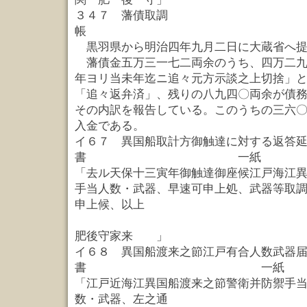
３４７ 藩債取調
帳 
黒羽県から明治四年九月二日に大蔵省へ提
藩債金五万三一七二両余のうち、四万二九
年ヨリ当未年迄ニ追々元方示談之上切捨」
「追々返弁済」、残りの八九四〇両余が債
その内訳を報告している。このうちの三六
入金である。
イ６７ 異国船取計方御触達に対する返答
書 一紙
「去ル天保十三寅年御触達御座候江戸海江
手当人数・武器、早速可申上処、武器等取
申上候、以上
大
肥後守家来 」
イ６８ 異国船渡来之節江戸有合人数武器
書 一紙
「江戸近海江異国船渡来之節警衛并防禦手
数・武器、左之通