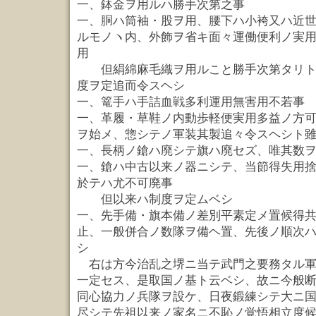
一、鉢金ヲ用ルハ勝手次第之事
一、胴ハ筒袖・股ヲ用、腰下ハ小袴又ハ近
ルモノヽ内、外飾ヲ省キ面々運働便利ノ実
用
但絹綿麻毛織ヲ用ルこと勝手次第タリト
度ヲ定追而令スヘシ
一、篭手ハ手詰血戦多利運用無害用不若事
一、革履・草鞋ノ内動歩軽便実用多益ノ方
ヲ始メ、惣シテノ軍装其製追々令スヘシト
一、長柄ノ鎗ハ廃シテ旗ハ廃セズ、唯其数
一、鎗ハ中古以来ノ器ニシテ、当節得失用
於テハ尤不可廃事
但以来ハ制度ヲ定ムベシ
一、先手備・旗本備ノ差別平素定メ置候得
止、一般併合ノ数隊ヲ備ヘ置、先後ノ順次
シ
右は方今治乱之堺ニ当テ武門之要務タル軍
一定セス、是取国ノ基ト云ベシ、故ニ今般
同心協力ノ兵隊ヲ設ケ、日夜鍛練シテ大ニ
尽シテ先祖以来ノ家名ニ不恥ノ覚悟相立度