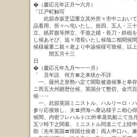
�（慶応元年正月〜六月）
「江戸町触写
此節赤坂芝辺重立其外所々市中ニおいて
品着用、所々へ屯いたし、拾四、五人・三
立、紙昇旗等押立、手遊之鑓・長刀・鉄砲
し候あそび、追々増長いたし候哉ニ相聞候
候様厳重ニ親々老より申諭候様可致候、以
閏五月十三
日
�（慶応元年九月〜一一月）
「 丑年説 何方〓之来状か不詳
一、薩州之形勢ハ定て聞取被遊候事と奉存
ニ而五大州廻歴仕候、英国分て懇切、金弐
候‥‥
一、此節英国ミニストル、ハルリーロ・ハ
参り応接致し、夫〓摂海へ乗込様子ニ相心
候間、内密フレハルト□□外車蒸気船ニて当
五ツ時下之関着、ミニストル同道ニて上陸
助〔先年英国〓帰国仕候者〕両人申口ハ、