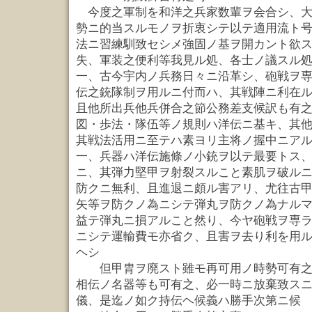
今度之軍制を和洋之兵家数輩ヲ会合シ、大
勢ニ的当スルモノヲ折衷シテ以テ適用流ト
法ニ習練馴致セシメ強固ノ基ヲ開カント欲
失、軍装之便利等我見ル処、各士ノ議スル
一、古今宇内ノ兵務日々ニ沿革シ、砲戦ヲ
伝之銃隊制ヲ用ルニ付而ハ、其戦陣ニ利在
且他所出兵他兵併合之節公務差支候訳も有
図・歩法・隊伍等ノ規則ハ洋伝ニ基キ、其
其戦法活用ニ至テハ素ヨリ主将ノ握中ニア
一、兵器ハ洋伝施條ノ小銃ヲ以テ最要トス
ニ、其弾力堅甲ヲ射裂スルこと素肌ヲ破ル
防クニ無利、且進退ニ頗ル害アリ、尤往古
矢等ヲ防クノ為ニシテ弾丸ヲ防クノ為ナル
益テ弾丸ニ損アルこと然り、今ヤ砲戦ヲ専
ニシテ運輸費モ亦省ク、且害ヲ去り利を用
ヘシ
但甲胄ヲ廃スト雖モ再可用ノ時勢可有之
相伝ノ名器等も可有之、必一時ニ放棄致ス
儀、是迄ノ如ク持伝ヘ候義ハ勝手次第ニ候