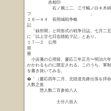
赤相印
右ノ腕ニ二、三寸幅ノ白キ木綿
フ 」
１６—４４ 長岡城戦争略
記 
「録所聞」と同形式の戦争日誌、七月二五
に「以上廿七日迄聴処ヲ記」とあり。
１７—２ 公用
留
冊
小浜藩の公用留。慶応三年正月〜明治六年
かかわるものに限定される。このうち、軍
を書き抜いてみる。
�「（慶応四年二月、北陸道先鋒出張を拝
人数之覚
惣人数二百参拾八人
士分八拾人