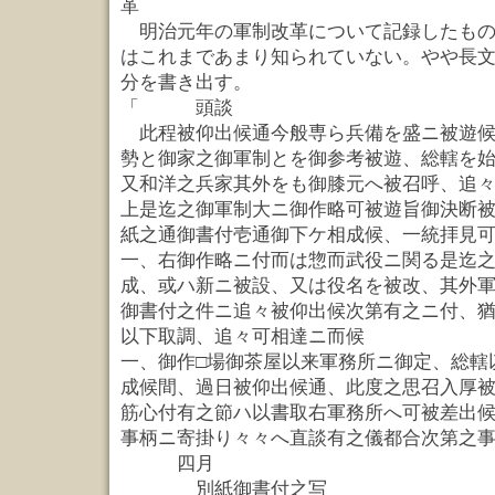
革 
明治元年の軍制改革について記録したもの
はこれまであまり知られていない。やや長
分を書き出す。
「 頭談
此程被仰出候通今般専ら兵備を盛ニ被遊候
勢と御家之御軍制とを御参考被遊、総轄を
又和洋之兵家其外をも御膝元へ被召呼、追
上是迄之御軍制大ニ御作略可被遊旨御決断
紙之通御書付壱通御下ケ相成候、一統拝見
一、右御作略ニ付而は惣而武役ニ関る是迄
成、或ハ新ニ被設、又は役名を被改、其外
御書付之件ニ追々被仰出候次第有之ニ付、
以下取調、追々可相達ニ而候
一、御作□場御茶屋以来軍務所ニ御定、総轄
成候間、過日被仰出候通、此度之思召入厚
筋心付有之節ハ以書取右軍務所へ可被差出
事柄ニ寄掛り々々へ直談有之儀都合次第之
四月
別紙御書付之写