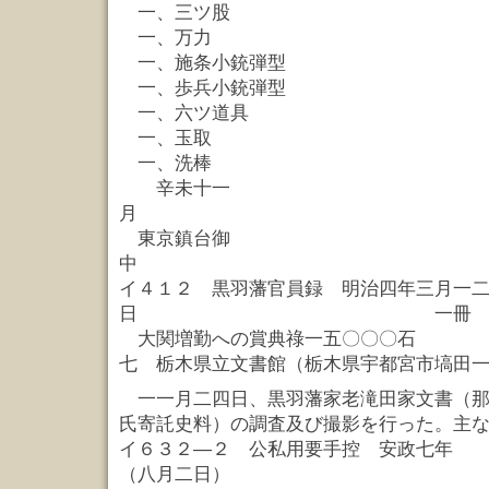
一、三ツ股 二
一、万力 
一、施条小銃弾型
一、歩兵小銃弾型
一、六ツ道具
一、玉取 
一、洗棒 
辛未十一
月 元
東京鎮台御
中
イ４１２ 黒羽藩官員録 明治四年三月一
日 一冊
大関増勤への賞典祿一五〇〇〇石
七 栃木県立文書館（栃木県宇都宮市塙田
一一月二四日、黒羽藩家老滝田家文書（那
氏寄託史料）の調査及び撮影を行った。主
イ６３２—２ 公私用要手控 安政七年
（八月二日）