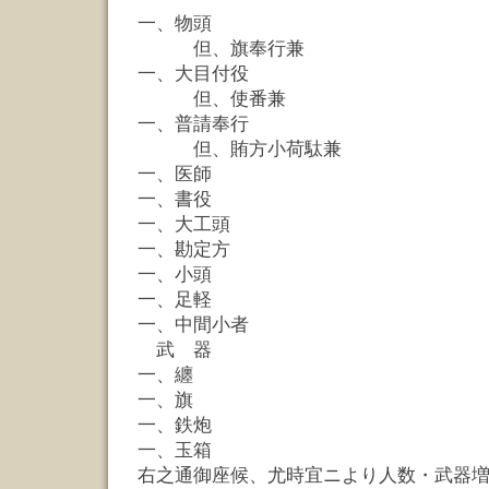
一、物頭 
但、旗奉行兼
一、大目付役 
但、使番兼
一、普請奉行 
但、賄方小荷駄兼
一、医師 
一、書役 
一、大工頭 
一、勘定方 
一、小頭 
一、足軽 廿
一、中間小者 
武 器
一、纏 
一、旗 
一、鉄炮 十
一、玉箱 
右之通御座候、尤時宜ニより人数・武器増