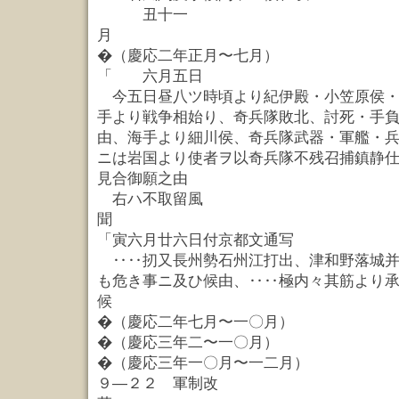
丑十一
月
�（慶応二年正月〜七月）
「 六月五日
今五日昼八ツ時頃より紀伊殿・小笠原侯・
手より戦争相始り、奇兵隊敗北、討死・手
由、海手より細川侯、奇兵隊武器・軍艦・
ニは岩国より使者ヲ以奇兵隊不残召捕鎮静
見合御願之由
右ハ不取留風
聞
「寅六月廿六日付京都文通写
‥‥扨又長州勢石州江打出、津和野落城并
も危き事ニ及ひ候由、‥‥極内々其筋より
候 
�（慶応二年七月〜一〇月）
�（慶応三年二〜一〇月）
�（慶応三年一〇月〜一二月）
９—２２ 軍制改