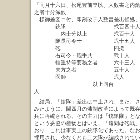
「同月十六日、松尾豊前ヲ以、人数書之内
之者十分減候
様御差図ニ付、即刻改テ人数書差出候処、
銃隊 弐百四十
内士分以上 弐百十人
隊長司令士 弐十五人
砲 四挺
右司令・砲手共 弐十人
輜重持等要務之者 六十三人
夫方之者 五十人
医師 弐人
以上四百
人 
結局、「鎗隊」差出は中止され、また、さ
みたように、閏四月の藩制改革によって既
兵に再編される。その主力は「銃鎗隊」と
という妥協の産物とはいえ、「遠間は砲戦
おり、これは事実上の銃隊化であった。な
採用され、少なくとも二大隊が編成されて