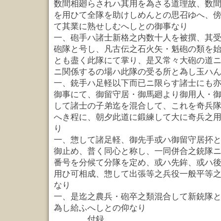
数間相廻らされハ其用を為さる道理故、数
を用ひて全隊を助けしめんとの思召ゆへ、
て其業に熟せしむへしとの御事なり
一、砲手ハ諸士新格之内数十人を被撰、其
砲隊と号し、凡古伝之石火矢・魁砲の類を
とも盡く此隊にて掌り、是又常々大砲の道
ニ関係するの場ハ此隊の受る所と為し玉ハ
一、銃手ハ足軽以下而已ニ限らす諸士にも
御事にて、御留守居・御馬廻より御用人・
して諸士の子弟迄を混合して、これを奇兵
へき程に、朝夕此道に鍛練して大に奇兵之
り
一、惣して諸足軽、御先手或ハ御留守居抔
御止め、普く同心と称し、一同併合之銃隊
番号を分候て分隊を定め、或ハ先鉾、或ハ
用ひ可相成、惣して出張等之兵役一般平等
なり
一、是迄之農兵・砲卒之類混合して新銃隊
為し給ふへしとの仰なり
付録