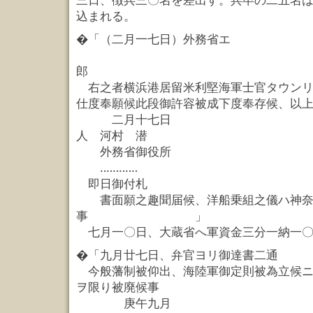
三日、徴兵三〇名を差出す。兵卒の二五名
込まれる。
�「（二月一七日）外務省エ
小浜藩 井
郎
右之者横浜港居留米利堅海軍士官タウンリ
仕度奉願候此段御許容被成下度奉存候、以
二月十七日 小
人 河村 潜
外務省御役所
‥‥‥‥‥‥
即日御付札
書面願之趣聞届候、洋船乗組之儀ハ神奈
事 」
七月一〇日、大蔵省へ軍資金三分一納一〇
�「九月廿七日、弁官ヨリ御達書二通
今般藩制被仰出、海陸軍御定則被為立候ニ
ヲ限り被廃候事
庚午