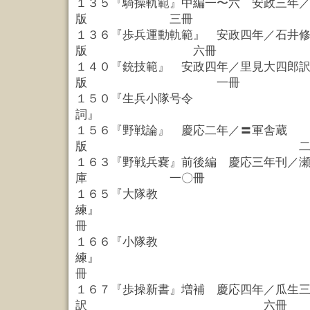
１３５『騎操軌範』中編一〜六 安政三年
版 三冊
１３６『歩兵運動軌範』 安政四年／石井
版 六冊
１４０『銃技範』 安政四年／里見大四郎
版 一冊
１５０『生兵小隊号令
詞』 
１５６『野戦論』 慶応二年／〓軍舎蔵
版 二
１６３『野戦兵嚢』前後編 慶応三年刊／
庫 一〇冊
１６５『大隊教
練』
冊
１６６『小隊教
練』
冊
１６７『歩操新書』増補 慶応四年／瓜生
訳 六冊