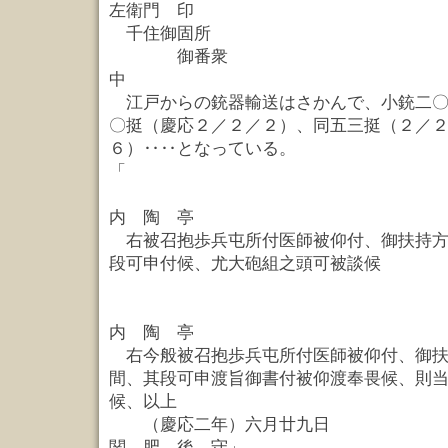
左衛門 印
千住御固所
御番衆
中
江戸からの銃器輸送はさかんで、小銃二〇
〇挺（慶応２／２／２）、同五三挺（２／
６）‥‥となっている。
「 大関肥
内 陶 亭
右被召抱歩兵屯所付医師被仰付、御扶持方
段可申付候、尤大砲組之頭可被談候
私家
内 陶 亭
右今般被召抱歩兵屯所付医師被仰付、御扶
間、其段可申渡旨御書付被仰渡奉畏候、則
候、以上
（慶応二年）六月
関 肥 後 守」