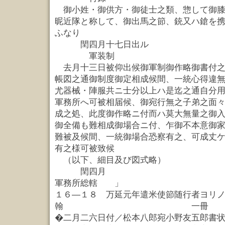
御小姓・御供方・御徒士之類、惣して御膝
昵近隊と称して、御出馬之節、銃又ハ鎗を
ふなり
閏四月十七日出ル
軍装制
去月十三日被仰出候御軍制御作略御書付之
帳図之通御制度御定相成候間、一統心得違
尤器械・陣服共ニ士分以上ハ是迄之通自分
軍務所へ可被相届候、御宛行無之子弟之面
成之処、此度御作略ニ付而ハ莫大無量之御
御全備も難相成御場合ニ付、乍御不本意御
難被及候間、一統御場合恐察有之、可成丈
有之様可被致候
（以下、細目及び図式略）
閏
軍務所総轄 」
１６—１８ 万延元年遣米使節随行者ヨリ
翰 一冊
�二月二六日付／松本八郎宛小野友五郎書