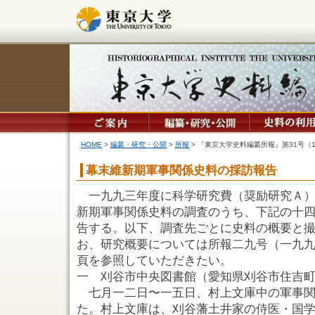
HOME
>
編纂・研究・公開
>
所報
> 『東京大学史料編纂所報』第31号（1
幕末維新期軍事関係史料の採訪報告
一九九三年度に科学研究費（奨励研究Ａ）
新期軍事関係史料の調査のうち、下記の十
告する。以下、調査先ごとに史料の概要と
お、研究概要については所報二九号（一九
頁を参照していただきたい。
一 刈谷市中央図書館（愛知県刈谷市住吉
七月一二日〜一五日、村上文庫中の軍事関
た。村上文庫は、刈谷藩土井家の侍医・国