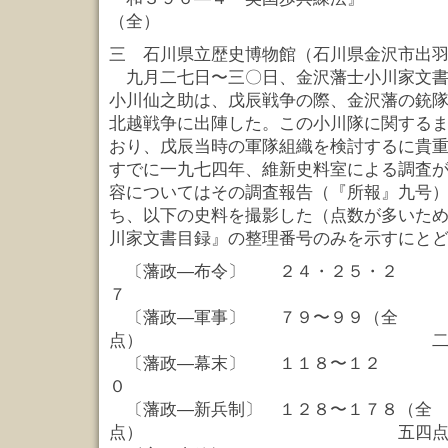
（全） 
三 石川県立歴史博物館（石川県金沢市出
九月二七日〜三〇日、金沢藩士小川家文書
小川仙之助は、戊辰戦争の際、金沢藩の銃
北越戦争に出陣した。この小川隊に関する
おり、戊辰当時の軍隊組織を検討するに貴
すでに一九七四年、維新史料室による調査
容についてはその調査報告（『所報』九号
ち、以下の史料を撮影した（点数が多いた
川家文書目録』の整理番号のみを示すにと
〔藩政—布令〕 ２４・２５・２
７ 三
〔藩政—軍事〕 ７９〜９９（全
点） 二二
〔藩政—幕末〕 １１８〜１２
０ 三
〔藩政—新兵制〕 １２８〜１７８（全
点） 五四