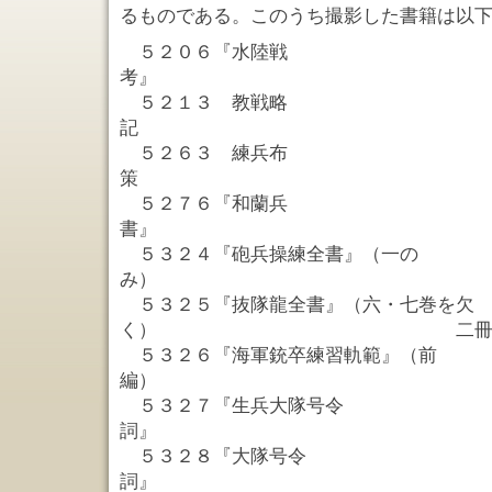
るものである。このうち撮影した書籍は以
５２０６『水陸戦
考』 
５２１３ 教戦略
記 一
５２６３ 練兵布
策 
５２７６『和蘭兵
書』 
５３２４『砲兵操練全書』（一の
み） 一
５３２５『抜隊龍全書』（六・七巻を欠
く） 二
５３２６『海軍銃卒練習軌範』（前
編） 一
５３２７『生兵大隊号令
詞』 
５３２８『大隊号令
詞』 