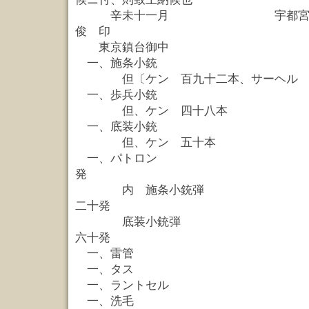
辛未十一月 宇都宮県権参
俊 印
東京鎮台御中
一、施条小銃 三
但〔ケン 百九十二本、サーヘル 
一、歩兵小銃 
但、ケン 四十八本
一、底装小銃 二
但、ケン 五十本
一、パトロン 八万
発
内 施条小銃弾 五
二十発
底装小銃弾 三
六十発
一、雷管 八万
一、タス 六
一、ラントセル
一、洗毛 百