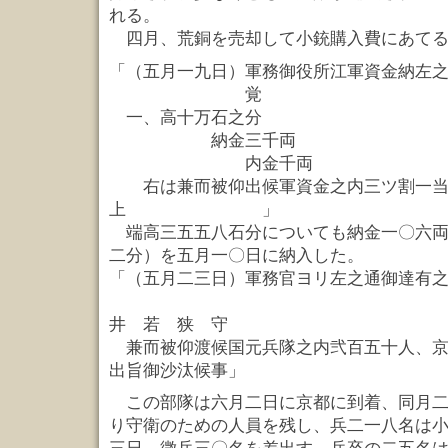
れる。
四月、荒銅を売却して小銃購入費にあて
「（五月一九日）軍務御役所江軍資金納左
覚
一、高十万石之分
納金三千両
内金千両
右は兼而被仰出候軍資金之内三ツ割一当
上 」
端高三五五八石分についても納金一〇六両
二分）を五月一〇日に納入した。
「（五月二三日）軍務官ヨリ左之通御達有
井 若 狭 守
兼而被仰渡候国元兵隊之内弐百五十人、京
出旨御沙汰候事」
この部隊は六月二日に京都に到着、同月二
り守衛のための人員を残し、兵二一八名は