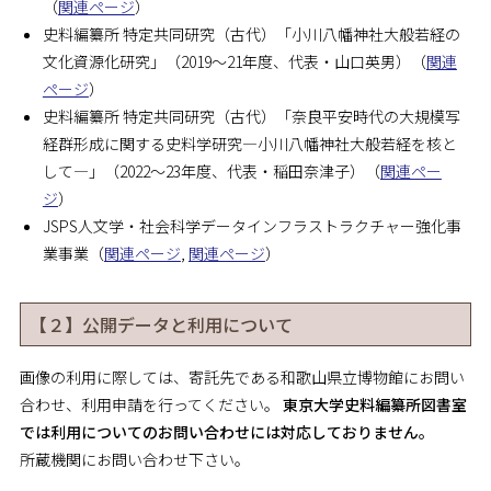
（
関連ページ
）
史料編纂所 特定共同研究（古代）「小川八幡神社大般若経の
文化資源化研究」（2019～21年度、代表・山口英男）（
関連
ページ
）
史料編纂所 特定共同研究（古代）「奈良平安時代の大規模写
経群形成に関する史料学研究―小川八幡神社大般若経を核と
して―」（2022～23年度、代表・稲田奈津子）（
関連ペー
ジ
）
JSPS人文学・社会科学データインフラストラクチャー強化事
業事業（
関連ページ
,
関連ページ
）
【２】公開データと利用について
画像の利用に際しては、寄託先である和歌山県立博物館にお問い
合わせ、利用申請を行ってください。
東京大学史料編纂所図書室
では利用についてのお問い合わせには対応しておりません。
所蔵機関にお問い合わせ下さい。