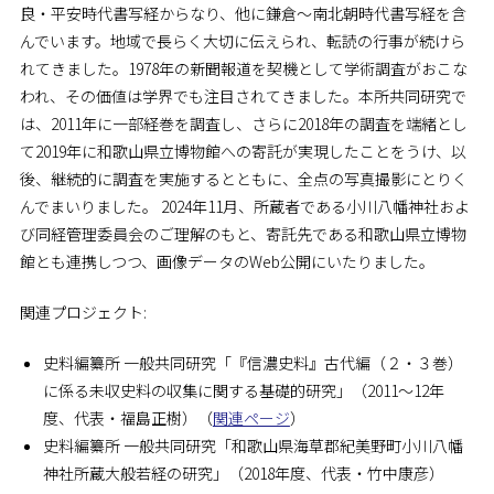
良・平安時代書写経からなり、他に鎌倉～南北朝時代書写経を含
んでいます。地域で長らく大切に伝えられ、転読の行事が続けら
れてきました。1978年の新聞報道を契機として学術調査がおこな
われ、その価値は学界でも注目されてきました。本所共同研究で
は、2011年に一部経巻を調査し、さらに2018年の調査を端緒とし
て2019年に和歌山県立博物館への寄託が実現したことをうけ、以
後、継続的に調査を実施するとともに、全点の写真撮影にとりく
んでまいりました。 2024年11月、所蔵者である小川八幡神社およ
び同経管理委員会のご理解のもと、寄託先である和歌山県立博物
館とも連携しつつ、画像データのWeb公開にいたりました。
関連プロジェクト:
史料編纂所 一般共同研究「『信濃史料』古代編（２・３巻）
に係る未収史料の収集に関する基礎的研究」（2011～12年
度、代表・福島正樹）（
関連ページ
）
史料編纂所 一般共同研究「和歌山県海草郡紀美野町小川八幡
神社所蔵大般若経の研究」（2018年度、代表・竹中康彦）