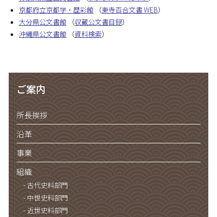
京都府立京都学・歴彩館
（
東寺百合文書 WEB
）
大分県公文書館
（
収蔵公文書目録
）
沖縄県公文書館
（
資料検索
）
ご案内
所長挨拶
沿革
事業
組織
古代史料部門
中世史料部門
近世史料部門