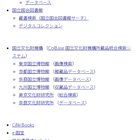
データベース
国立国会図書館
蔵書検索（国立国会図書館サーチ）
デジタルコレクション
国立文化財機構
（
ColBase 国立文化財機構所蔵品統合検索シ
ステム
）
東京国立博物館
（
画像検索
）
京都国立博物館
（
館蔵品データベース
）
奈良国立博物館
（
画像データベース
）
九州国立博物館
（
収蔵品データベース
）
東京文化財研究所
（
総合検索
）
奈良文化財研究所
（
データベース
）
CiNii Books
e 国宝