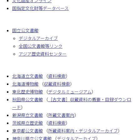
文化遺産オンライン
国指定文化財等データベース
国立公文書館
デジタルアーカイブ
全国公文書館等リンク
アジア歴史資料センター
北海道立文書館
（
資料検索
）
北海道博物館
（
収蔵資料検索
）
東北歴史博物館
（
デジタルミュージアム
）
秋田県公文書館
（
［古文書］収蔵資料の概要・目録ダウンロ
ード
）
新潟県立文書館
（
所蔵文書案内
）
茨城県立歴史館
（
資料検索
）
東京都公文書館
（
所蔵資料案内・デジタルアーカイブ
）
神奈川県立公文書館
（
デジタルアーカイブ
）