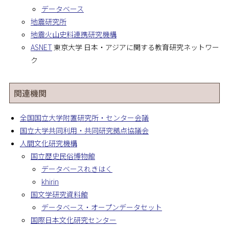
データベース
地震研究所
地震火山史料連携研究機構
ASNET
東京大学 日本・アジアに関する教育研究ネットワー
ク
関連機関
全国国立大学附置研究所・センター会議
国立大学共同利用・共同研究拠点協議会
人間文化研究機構
国立歴史民俗博物館
データベースれきはく
khirin
国文学研究資料館
データベース・オープンデータセット
国際日本文化研究センター