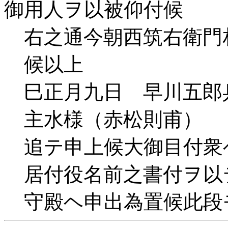
御用人ヲ以被仰付候
右之通今朝西筑右衛門
候以上
巳正月九日 早川五郎
主水様（赤松則甫）
追テ申上候大御目付衆
居付役名前之書付ヲ以
守殿ヘ申出為置候此段