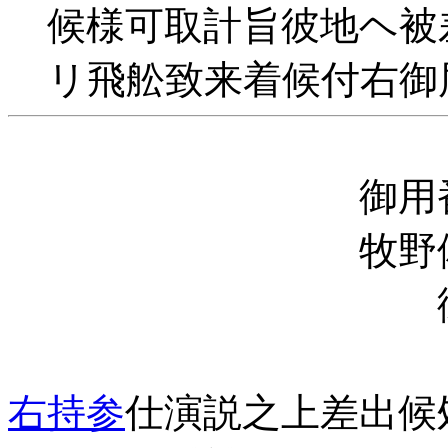
候様可取計旨彼地ヘ被
リ飛舩致来着候付右御
御用
牧野備前
御用
那児部
右持参
仕演説之上差出候