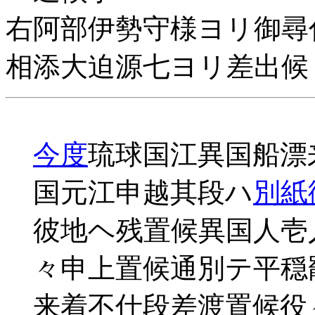
右阿部伊勢守様ヨリ御尋
相添大迫源七ヨリ差出候
今度
琉球国江異国船漂
国元江申越其段ハ
別紙
彼地ヘ残置候異国人壱
々申上置候通別テ平穏
来着不仕段差渡置候役