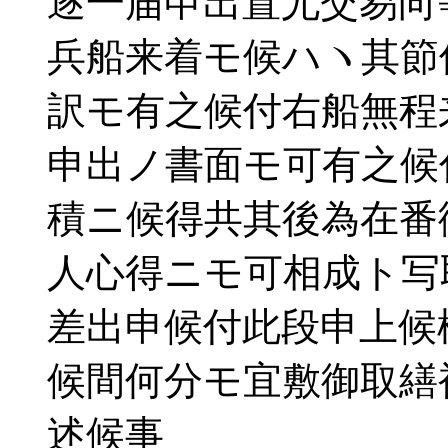
逐一届申出置尤交易向
兵船来着モ候ハヽ其節
訳モ有之候付右船無程
申出ノ書面モ可有之候
積ニ候得共其後為在番
人心得ニモ可相成ト写
差出申候付此段申上候
候間何分モ宜敷御取繕
述候事