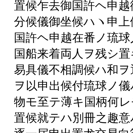
置候乍去御国許ヘ申越
分候儀御坐候ハヽ申上
国許ヘ申越在番ノ琉球
国船来着両人ヲ残シ置
易具儀不相調候ハ和ヲ
ヲ以申出候付琉球ノ儀
物モ至テ薄キ国柄何レ
置候就テハ別冊之趣意