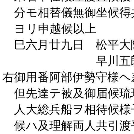
分モ相替儀無御坐候得
ヨリ申越候以上
巳六月廿九日 松平大
早川五郎
右御用番阿部伊勢守様ヘ
但先達テ被及御届候琉
人大総兵船ヲ相待候様
候ハ及理解両人共引渡