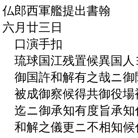
仏郎西軍艦提出書翰
六月廿三日
口演手扣
琉球国江残置候異国人
御国許和解有之哉ニ御
被成御察候得共御役場
迄ニ御承知有度旨承知
和解之儀更ニ不相知候