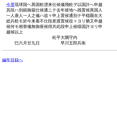
今度
琉球国ヘ異国舩漂来仕候儀飛舩ヲ以国許へ申越
其段ハ別紙御届仕候通ニテ去年彼地ヘ残置候異国人
一人唐人一人之儀ハ追々申上置候通別テ平穏罷在大
総兵舩モ於今来着不仕段差渡置候役々ヨリ猶又申越
候何モ相替儀無御座候得共此段申上候様国許ヨリ申
越候以上
松平大隅守内
巳六月廿九日 早川五郎兵衛
編年目録へ