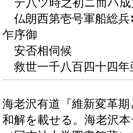
テ八ツ時之初ニ而ハ成
仏朗西第壱号軍船総兵
乍序御
安否相伺候
救世一千八百四十四年
海老沢有道『維新変革期と
和解を載せる。海老沢本