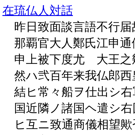
在琉仏人対話
昨日致面談言語不行届
那覇官大人鄭氏江申通
申上被下度尤 大王之
然ハ弐百年来我仏郎西
結ヒ常々船ヲ仕出シ右
国近隣ノ諸国ヘ遣シ右
ヒ互ニ致通商儀相望歟