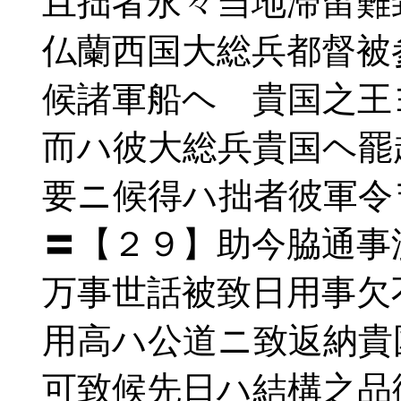
且拙者永々当地滞留難
仏蘭西国大総兵都督被
候諸軍船ヘ 貴国之王
而ハ彼大総兵貴国ヘ罷
要ニ候得ハ拙者彼軍令
〓【２９】助今脇通事
万事世話被致日用事欠
用高ハ公道ニ致返納貴
可致候先日ハ結構之品