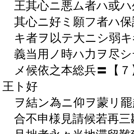
王其心ニ悪ム者ハ或ハ
其心ニ好ミ願フ者ハ保
キ者ヲ以テ大ニシ弱キ
義当用ノ時ハ力ヲ尽シ
メ候依之本総兵〓【７
王ト好
ヲ結ン為ニ仰ヲ蒙リ罷
合不申様見請候若再三