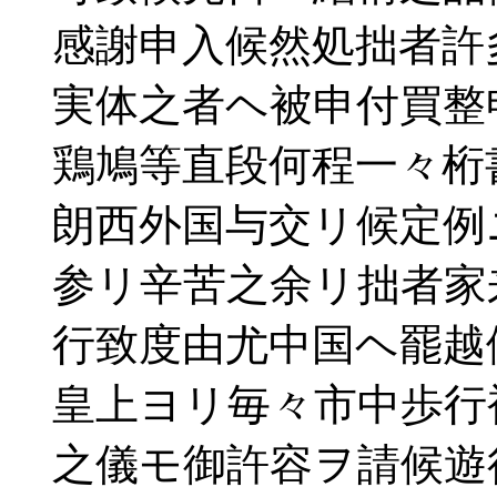
感謝申入候然処拙者許
実体之者ヘ被申付買整
鶏鳩等直段何程一々桁
朗西外国与交リ候定例
参リ辛苦之余リ拙者家
行致度由尤中国ヘ罷越
皇上ヨリ毎々市中歩行
之儀モ御許容ヲ請候遊