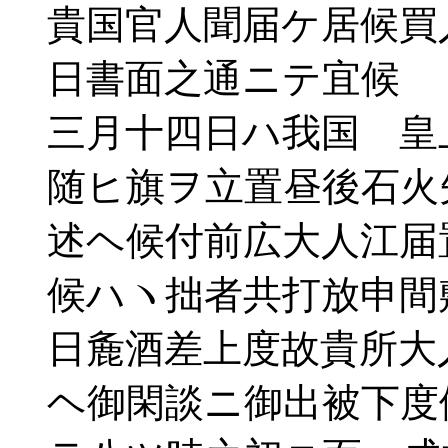
貴国官人聞届ケ居候買
日書面之通ニテ宜候
三月十四日ハ我国 皇
随ヒ旗ヲ立置昼後石火
述ヘ候付前広大人江届
候ハヽ拙者共打放申間
日麁酒差上度故貴所大
ヘ御閑談ニ御出被下度