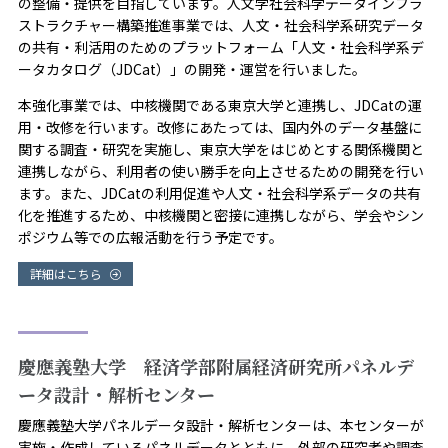
の整備・提供を目指しています。人文学社会科学データインフラ
ストラクチャー構築推進事業では、人文・社会科学系研究データ
の共有・利活用のためのプラットフォーム「人文・社会科学系デ
ータカタログ（JDCat）」の開発・運営を行いました。
本強化事業では、中核機関である東京大学と連携し、JDCatの運
用・改修を行います。改修にあたっては、国内外のデータ基盤に
関する調査・研究を実施し、東京大学をはじめとする関係機関と
連携しながら、利用者の使い勝手を向上させるための開発を行い
ます。また、JDCatの利用促進や人文・社会科学系データの共有
化を推進するため、中核機関と密接に連携しながら、学会やシン
ポジウム等での広報活動を行う予定です。
詳細はこちら
慶應義塾大学 経済学部附属経済研究所パネルデ
ータ設計・解析センター
慶應義塾大学パネルデータ設計・解析センターは、本センターが
実施・作成しているパネルデータとともに、外部の研究者や調査