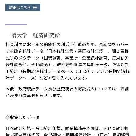
詳細はこちら
一橋大学 経済研究所
社会科学における公的統計の利活用促進のため、長期間をカバー
する政府統計データ（日本統計年鑑・帝国統計年鑑）、調査票様
式等のメタデータ（国勢調査、事業所・企業統計調査、毎月勤労
統計調査他、全15調査）、政府統計個票の集計データ、および加
工統計（長期経済統計データベース（LTES）、アジア長期経済統
計データベース）などを受け入れています。
今後、政府統計データ及び歴史統計の寄託受入については、詳細
が決まり次第お知らせします。
◇収集したデータ
日本統計年鑑・帝国統計年鑑、就業構造基本調査、内務省統計報
告／調査票様式等、全15調査／長期経済統計：（日本）長期経済