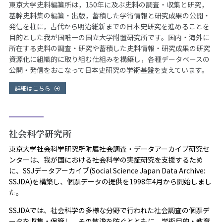
東京大学史料編纂所は，150年に及ぶ史料の調査・収集と研究，
基幹史料集の編纂・出版，蓄積した学術情報と研究成果の公開・
発信を柱に，古代から明治維新までの日本史研究を進めることを
目的とした我が国唯一の国立大学附置研究所です。国内・海外に
所在する史料の調査・研究や蓄積した史料情報・研究成果の研究
資源化に組織的に取り組む仕組みを構築し，各種データベースの
公開・発信をおこなって日本史研究の学術基盤を支えています。
詳細はこちら
社会科学研究所
東京大学社会科学研究所附属社会調査・データアーカイブ研究セ
ンターは、我が国における社会科学の実証研究を支援するため
に、SSJデータアーカイブ(Social Science Japan Data Archive:
SSJDA)を構築し、個票データの提供を1998年4月から開始しまし
た。
SSJDAでは、社会科学の多様な分野で行われた社会調査の個票デ
ータを収集・保管し、その散逸を防ぐとともに、学術目的・教育