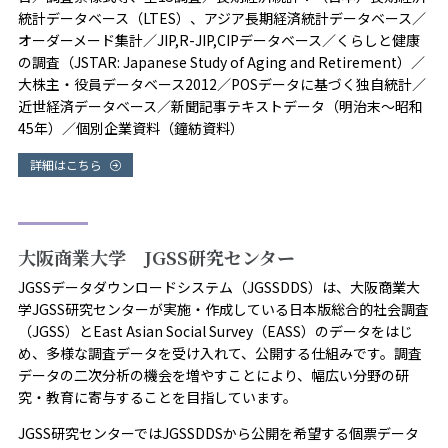
統計データベース（LTES）、アジア長期経済統計データベース／
オーダーメード集計／JIP,R-JIP,CIPデータベース／くらしと健康
の調査（JSTAR: Japanese Study of Aging and Retirement）／
大株主・役員データベース2012／POSデータに基づく独自統計／
近世経済データベース／新聞記事テキストデータ（明治末～昭和
45年）／個別企業資料（鐘紡資料）
詳細はこちら
大阪商業大学 JGSS研究センター
JGSSデータダウンロードシステム（JGSSDDS）は、大阪商業大
学JGSS研究センターが実施・作成している日本版総合的社会調査
（JGSS）とEast Asian Social Survey（EASS）のデータをはじ
め、多様な調査データを受け入れて、公開する仕組みです。調査
データの二次分析の機会を増やすことにより、幅広い分野の研
究・教育に寄与することを目指しています。
JGSS研究センターではJGSSDDSから公開を希望する個票データ