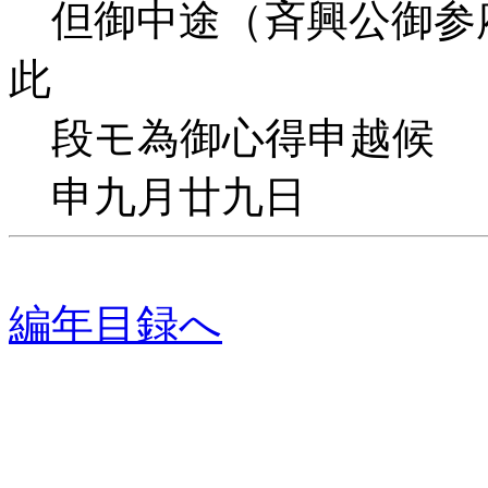
但御中途（斉興公御参
此
段モ為御心得申越候
申九月廿九日
編年目録へ