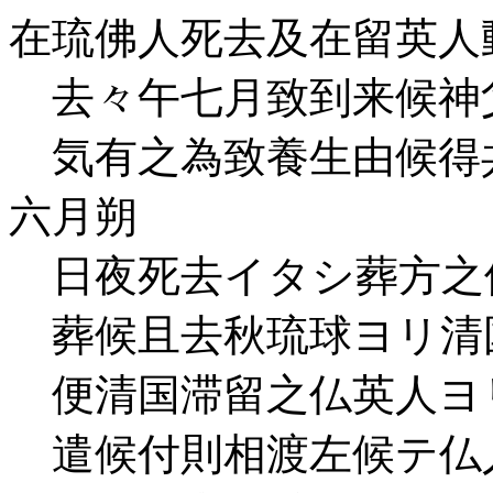
在琉佛人死去及在留英人
去々午七月致到来候神
気有之為致養生由候得
六月朔
日夜死去イタシ葬方之
葬候且去秋琉球ヨリ清
便清国滞留之仏英人ヨ
遣候付則相渡左候テ仏