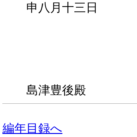
申八月十三日
末川
島津
島津
島津
島津豊後殿
編年目録へ