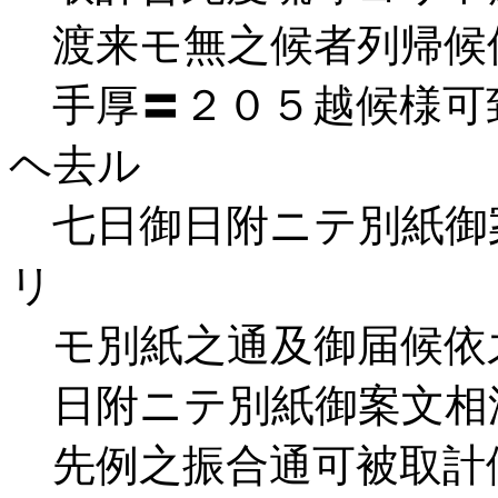
渡来モ無之候者列帰候
手厚〓２０５越候様可
ヘ去ル
七日御日附ニテ別紙御
リ
モ別紙之通及御届候依
日附ニテ別紙御案文相
先例之振合通可被取計