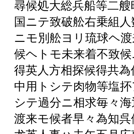
尋候処大総兵船等二艘
国ニテ致破舩右乗組人
ニモ別舩ヨリ琉球ヘ渡
候ヘトモ未来着不致候
得英人方相探候得共為
中用トシテ肉物等塩抔
シテ過分ニ相求毎々海
渡来モ候者早々為知呉