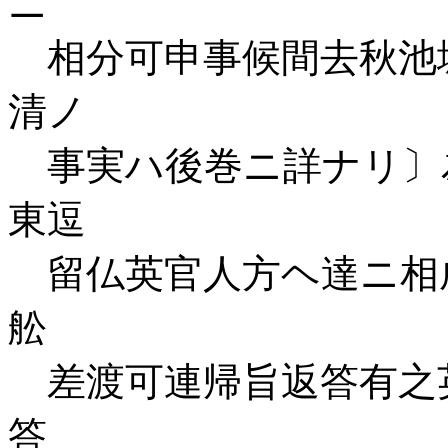
ニ
相分可申事候間去秋池
清ノ
事実ハ後巻ニ詳ナリ〕
東逗
留仏英官人方ヘ達ニ相
舩
差渡可連帰旨返答有之
答