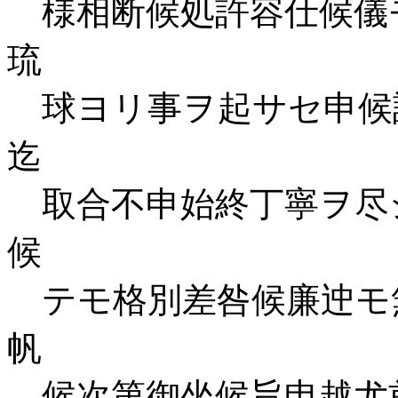
様相断候処許容仕候儀
琉
球ヨリ事ヲ起サセ申候
迄
取合不申始終丁寧ヲ尽
候
テモ格別差咎候廉迚モ
帆
候次第御坐候旨申越尤