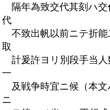
隔年為致交代其刻ハ交
代
不致出帆以前ニテ折能
取
計爰許ヨリ別段手当人
一
及戦争時宜ニ候（本文
ニ