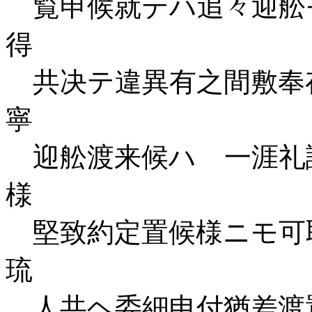
覧申候就テハ追々迎舩
得
共决テ違異有之間敷奉
寧
迎舩渡来候ハゝ一涯礼
様
堅致約定置候様ニモ可
琉
人共ヘ委細申付猶差渡