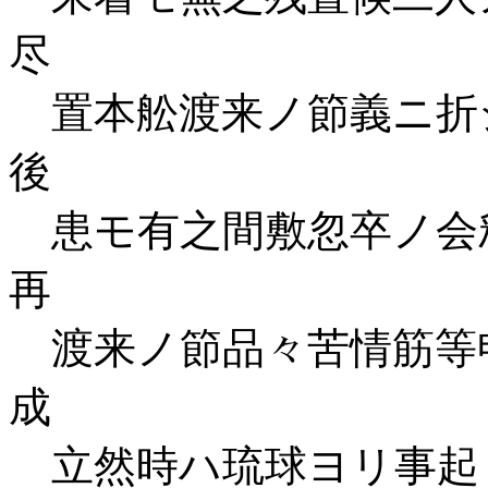
尽
置本舩渡来ノ節義ニ折
後
患モ有之間敷忽卒ノ会
再
渡来ノ節品々苦情筋等
成
立然時ハ琉球ヨリ事起