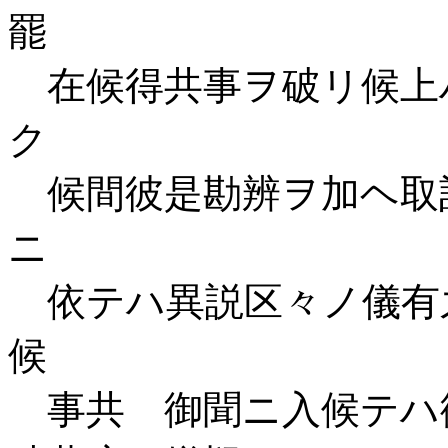
罷
在候得共事ヲ破リ候上
ク
候間彼是勘辨ヲ加ヘ取
ニ
依テハ異説区々ノ儀有
候
事共 御聞ニ入候テハ