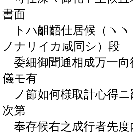
書面
トハ齟齬仕居候（ヽヽ
ノナリイカ咸同シ）段
委細御聞通相成万一向
儀モ有
ノ節如何様取計心得ニ
次第
奉存候右之成行者先度