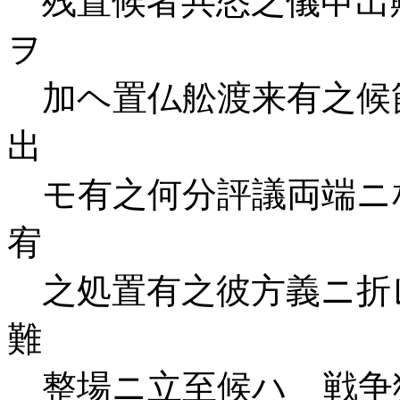
残置候者共恣之儀申出
ヲ
加ヘ置仏舩渡来有之候
出
モ有之何分評議両端ニ
宥
之処置有之彼方義ニ折
難
整場ニ立至候ハゝ戦争