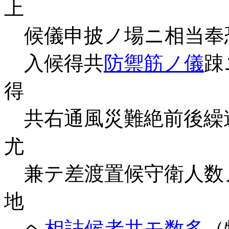
上
候儀申披ノ場ニ相当奉
入候得共
防禦筋ノ儀
踈
得
共右通風災難絶前後繰
尤
兼テ差渡置候守衛人数
地
ヘ
相詰候者共モ数多
（