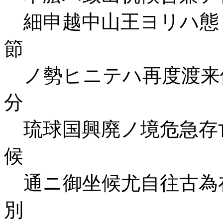
細申越中山王ヨリハ態
節
ノ勢ヒニテハ再度渡来
分
琉球国興廃ノ境危急存
候
通ニ御坐候尤自往古為
別