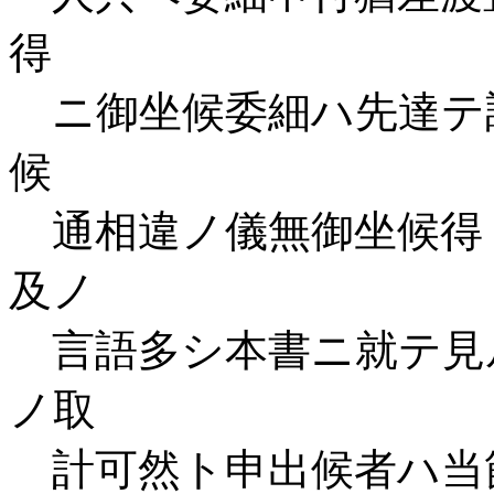
得
ニ御坐候委細ハ先達テ
候
通相違ノ儀無御坐候得
及ノ
言語多シ本書ニ就テ見
ノ取
計可然ト申出候者ハ当