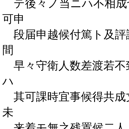
テ後々ノ当ニハ不相成
可申
段届申越候付篤ト及評
間
早々守衛人数差渡若不
ハゝ
其可課時宜事候得共成
未
来着モ無之残置候二人