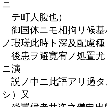
ニ
テ町人腹也）
御国体ニモ相拘リ候基
ノ瑕瑳此時ト深及配慮種
後患ヲ避寛宥ノ処置尤
ニ演
説ノ中ニ此語アリ過タ
シ）又