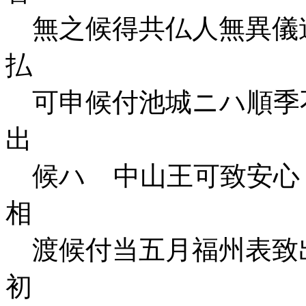
無之候得共仏人無異儀
払
可申候付池城ニハ順季
出
候ハゝ中山王可致安心
相
渡候付当五月福州表致
初