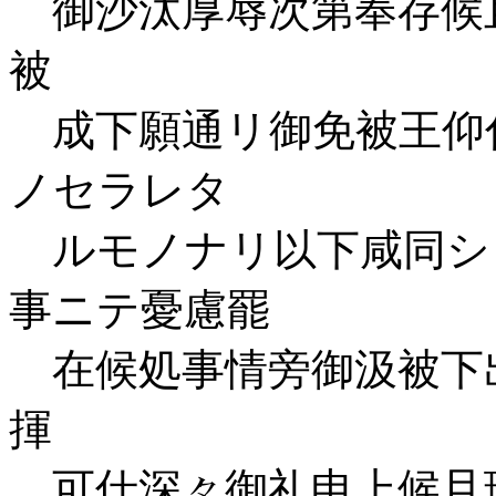
御沙汰厚辱次第奉存候
被
成下願通リ御免被王仰付
ノセラレタ
ルモノナリ以下咸同シ
事ニテ憂慮罷
在候処事情旁御汲被下
揮
可仕深々御礼申上候且