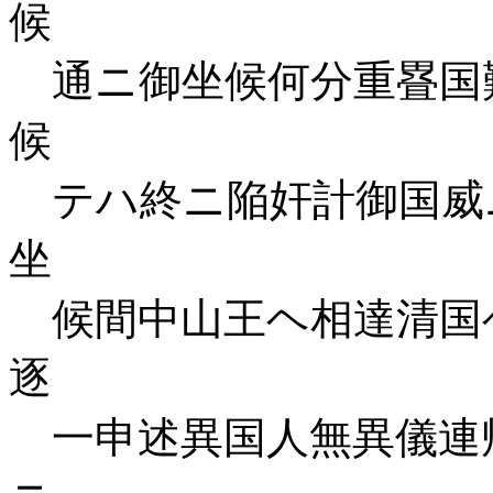
候
通ニ御坐候何分重疂国
候
テハ終ニ陥奸計御国威
坐
候間中山王ヘ相達清国
逐
一申述異国人無異儀連