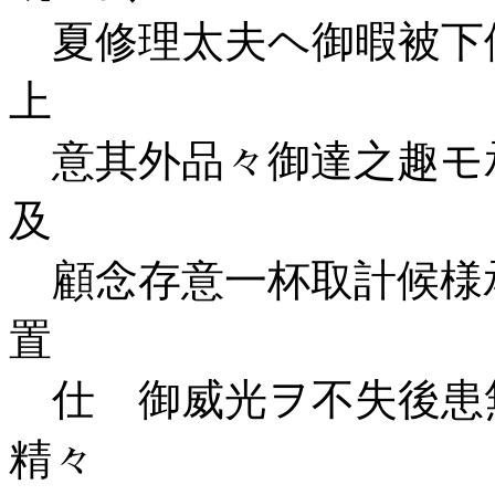
夏修理太夫ヘ御暇被下
上
意其外品々御達之趣モ
及
顧念存意一杯取計候様
置
仕 御威光ヲ不失後患
精々