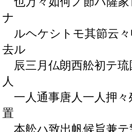
也万々如何ノ節ハ薩家
ナ
ルヘケシトモ其節云々
去ル
辰三月仏朗西舩初テ琉
人
一人通事唐人一人押々
置
本舩ハ致出帆候旨兼テ