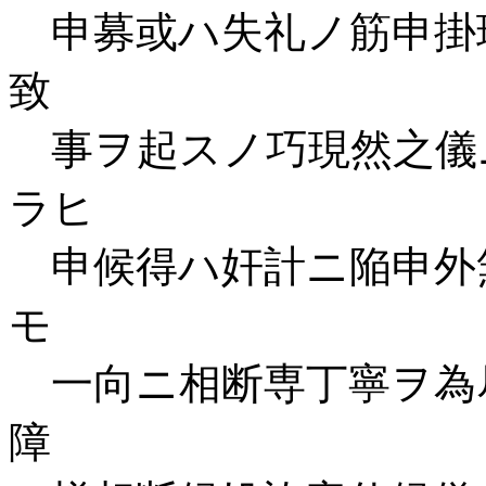
申募或ハ失礼ノ筋申掛
致
事ヲ起スノ巧現然之儀
ラヒ
申候得ハ奸計ニ陥申外
モ
一向ニ相断専丁寧ヲ為
障