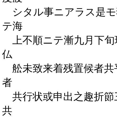
シタル事ニアラス是モ
テ海
上不順ニテ漸九月下旬
仏
舩未致来着残置候者共
者
共行状或申出之趣折節
共