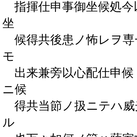
指揮仕申事御坐候処今
坐
候得共後患ノ怖レヲ専
モ
出来兼旁以心配仕申候
ニ候
得共当節ノ扱ニテハ威
ル