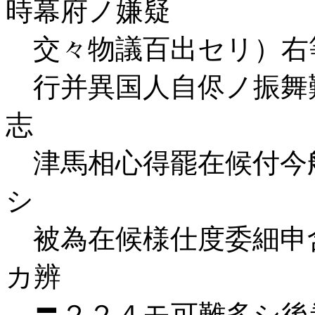
時幕府ノ嫌疑
交々物議百出セリ）右
行并異国人自侭ノ振舞
志
津馬相心得罷在候付今
シ
被為在候様仕度委細申
カ辨
〓２２４モ可難多シ後