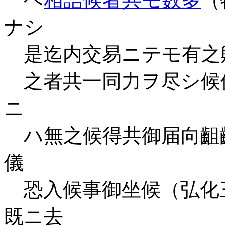
ナシ
是迄内交易ニテモ有之
之者共一同力ヲ尽シ候
ニ
ハ無之候得共御届向齟
儀
恐入候事御坐候（弘化
既ニ去