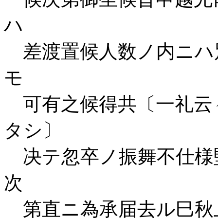
ハ
差渡置候人数ノ内ニハ
モ
可有之候得共〔一礼云
タシ〕
决テ忽卒ノ振舞不仕様
次
第直ニ為承届去ル巳秋