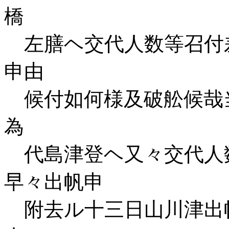
橋
左膳ヘ交代人数等召付
申由
候付如何様及破舩候哉
為
代島津登ヘ又々交代人
早々出帆申
附去ル十三日山川津出