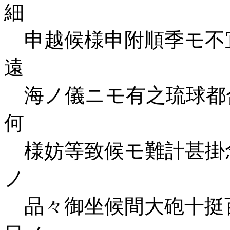
細
申越候様申附順季モ不
遠
海ノ儀ニモ有之琉球都
何
様妨等致候モ難計甚掛
ノ
品々御坐候間大砲十挺