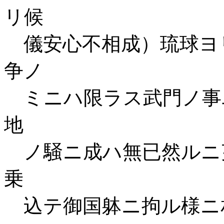
リ候
儀安心不相成）琉球ヨ
争ノ
ミニハ限ラス武門ノ事
地
ノ騒ニ成ハ無已然ルニ
乗
込テ御国躰ニ拘ル様ニ