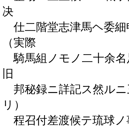
决
仕二階堂志津馬ヘ委細
（実際
騎馬組ノモノ二十余名
旧
邦秘録ニ詳記ス然ルニ
リ）
程召付差渡候テ琉球ノ