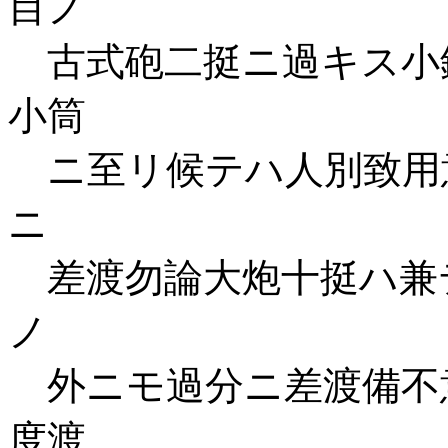
目ノ
古式砲二挺ニ過キス小
小筒
ニ至リ候テハ人別致用
ニ
差渡勿論大炮十挺ハ兼
ノ
外ニモ過分ニ差渡備不
度渡