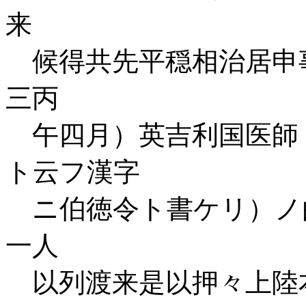
来
候得共先平穏相治居申
三丙
午四月）英吉利国医師
ト云フ漢字
ニ伯徳令ト書ケリ）ノ
一人
以列渡来是以押々上陸