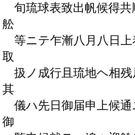
旬琉球表致出帆候得共
舩
等ニテ乍漸八月八日上
取
扱ノ成行且琉地ヘ相残
其
儀ハ先日御届申上候通
御