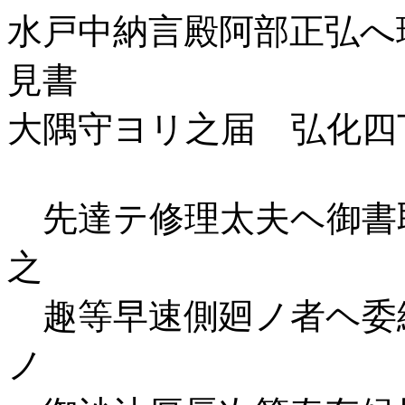
水戸中納言殿阿部正弘へ
見書
大隅守ヨリ之届 弘化四
先達テ修理太夫ヘ御書
之
趣等早速側廻ノ者ヘ委
ノ