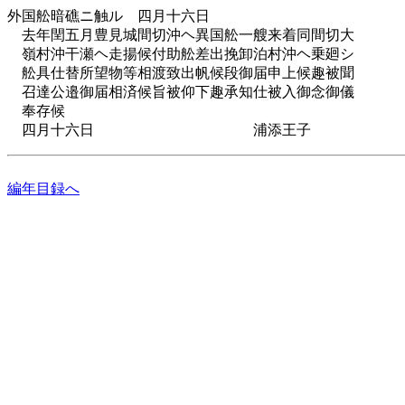
外国舩暗礁ニ触ル 四月十六日
去年閏五月豊見城間切沖ヘ異国舩一艘来着同間切大
嶺村沖干瀬ヘ走揚候付助舩差出挽卸泊村沖ヘ乗廻シ
舩具仕替所望物等相渡致出帆候段御届申上候趣被聞
召達公邉御届相済候旨被仰下趣承知仕被入御念御儀
奉存候
四月十六日 浦添王子
編年目録へ