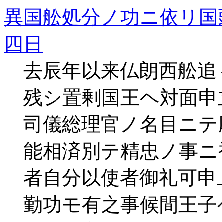
異国舩処分ノ功ニ依リ国
四日
去辰年以来仏朗西舩追
残シ置剰国王ヘ対面申
司儀総理官ノ名目ニテ
能相済別テ精忠ノ事ニ
者自分以使者御礼可申
勤功モ有之事候間王子