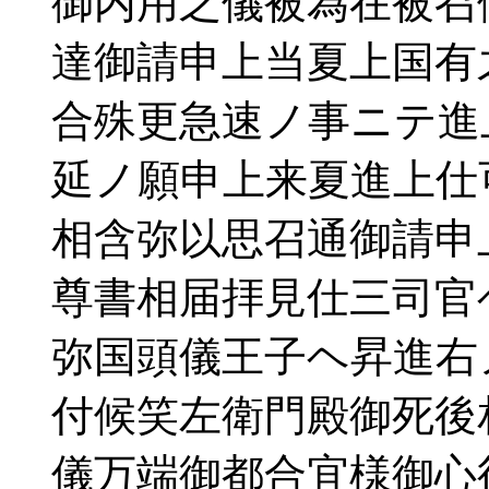
御内用之儀被為在被召
達御請申上当夏上国有
合殊更急速ノ事ニテ進
延ノ願申上来夏進上仕
相含弥以思召通御請申
尊書相届拝見仕三司官
弥国頭儀王子ヘ昇進右
付候笑左衛門殿御死後
儀万端御都合宜様御心