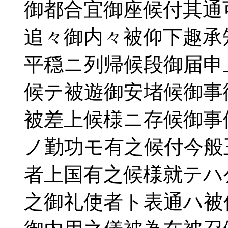
御都合宜御座候付其通
追々御内々被仰下趣承
平穏ニ列帰候段御届申
候テ被遊御安堵候御事
被差上候様ニ存候御事
ノ勤功モ有之候付今般
者上国有之候様就テハ
之御礼使者ト表通ハ被