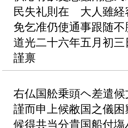
民失礼則在 大人雖経
免乞准仍使通事跟随不
道光二十六年五月初三
謹禀
右仏国舩乗頭ヘ差遣候
謹而申上候敝国之儀困
候得共当分貴国船付塲