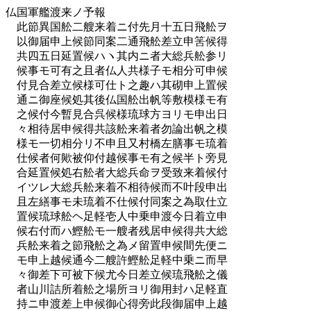
仏国軍艦渡来ノ予報
此節異国舩二艘来着ニ付先月十五日飛舩ヲ
以御届申上候節同案二通飛舩差立申筈候得
共四五日延置候ハヽ其内ニ者大総兵舩参リ
候事モ可有之且者仏人共様子モ相分可申候
付見合差立候様可仕ト之趣ハ其砌申上置候
通ニ御座候処其後仏国舩出帆等敷模様モ有
之候付今暫見合呉候様琉球方ヨリモ申出日
々相待居申候得共該舩来着者勿論出帆之模
様モ一切相分リ不申且又村橋左膳事モ琉着
仕候者何歟被仰付越候事モ有之候半ト旁見
合延置候処右舩者大総兵命ヲ受致来着候付
イツレ大総兵舩来着不相待候而不叶段申出
且左繕事モ未琉着不仕候付同案之為取仕立
置候琉球舩ヘ足軽壱人中乗申渡今日着立申
候右付而ハ鰹舩モ一艘者残居申候得共大総
兵舩来着之節飛舩之為メ留置申候間先便ニ
モ申上越候通今二艘許鰹舩足軽中乗ニ而早
々御差下可被下候尤今日差立候琉飛舩之儀
者山川詰所着舩之場所ヨリ御用封ハ足軽直
持ニ申渡差上申候御心得旁此段御届申上越