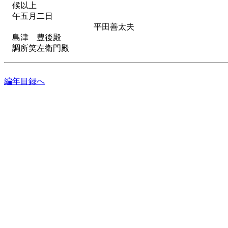
候以上
午五月二日
平田善太夫
島津 豊後殿
調所笑左衛門殿
編年目録へ