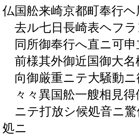
仏国舩来崎京都町奉行ヘ
去ル七日長崎表ヘフラ
同所御奉行へ直ニ可申
前様其外御近国御大名
向御厳重ニテ大騒動ニ
々々異国舩一艘相見得
ニテ打放シ候処音ニ驚
処ニ