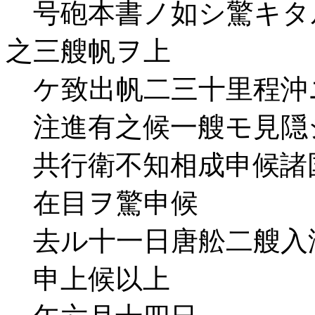
号砲本書ノ如シ驚キタ
之三艘帆ヲ上
ケ致出帆二三十里程沖
注進有之候一艘モ見隠
共行衛不知相成申候諸
在目ヲ驚申候
去ル十一日唐舩二艘入
申上候以上