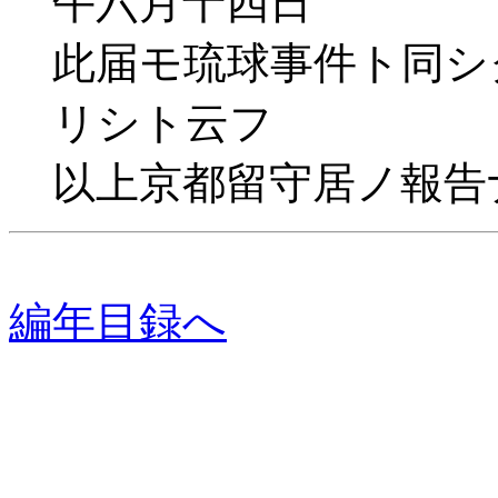
午六月十四日
此届モ琉球事件ト同シ
リシト云フ
以上京都留守居ノ報告
編年目録へ