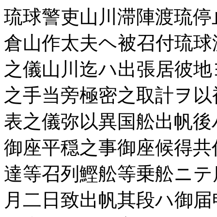
琉球警吏山川滞陣渡琉停
倉山作太夫ヘ被召付琉球
之儀山川迄ハ出張居彼地
之手当旁極密之取計ヲ以
表之儀弥以異国舩出帆後
御座平穏之事御座候得共
達等召列鰹舩等乗舩ニテ
月二日致出帆其段ハ御届