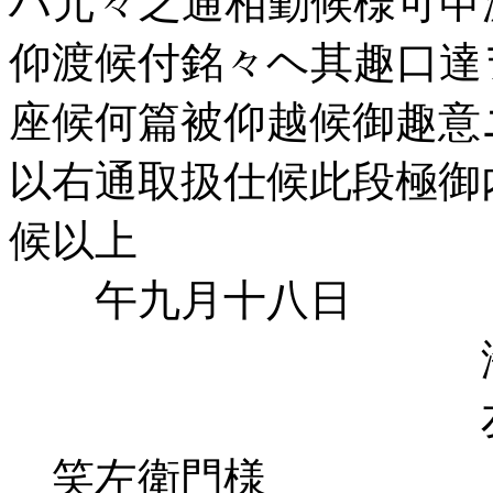
ハ元々之通相勤候様可申
仰渡候付銘々ヘ其趣口達
座候何篇被仰越候御趣意
以右通取扱仕候此段極御
候以上
午九月十八日
海老原
友野市
笑左衛門様