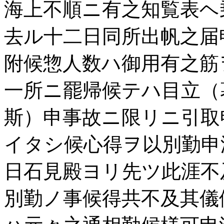
海上不順ニ有之知覧表ヘ
去ル十二日同所出帆之届
附候惣人数ハ御用有之筋
一所ニ罷帰候テハ目立（
斯）申事故ニ限リニ引取
イタシ候心得ヲ以別勤申
日石見殿ヨリ先ツ此涯不
別勤ノ事候得共不及其儀