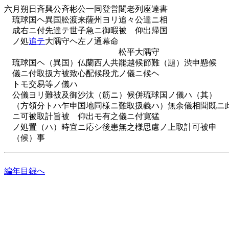
六月朔日斉興公斉彬公一同登営閣老列座達書
琉球国ヘ異国舩渡来薩州ヨリ追々公達ニ相
成右ニ付先達テ世子急ニ御暇被 仰出帰国
ノ処
追テ
大隅守ヘ左ノ通幕命
松平大隅守
琉球国ヘ（異国）仏蘭西人共罷越候節難（題）渋申懸候
儀ニ付取扱方被致心配候段尤ノ儀ニ候ヘ
トモ交易等ノ儀ハ
公儀ヨリ難被及御沙汰（筋ニ）候併琉球国ノ儀ハ（其）
（方領分トハ乍申国地同様ニ難取扱義ハ）無余儀相聞既ニ
ニ可被取計旨被 仰出モ有之儀ニ付寛猛
ノ処置（ハ）時宜ニ応シ後患無之様思慮ノ上取計可被申
（候）事
編年目録へ