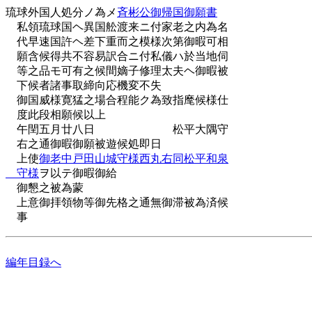
琉球外国人処分ノ為メ
斉彬公御帰国御願書
私領琉球国ヘ異国舩渡来ニ付家老之内為名
代早速国許ヘ差下重而之模様次第御暇可相
願含候得共不容易訳合ニ付私儀ハ於当地伺
等之品モ可有之候間嫡子修理太夫ヘ御暇被
下候者諸事取締向応機変不失
御国威様寛猛之場合程能ク為致指麾候様仕
度此段相願候以上
午閏五月廿八日 松平大隅守
右之通御暇御願被遊候処即日
上使
御老中戸田山城守様西丸右同松平和泉
守様
ヲ以テ御暇御給
御懇之被為蒙
上意御拝領物等御先格之通無御滞被為済候
事
編年目録へ