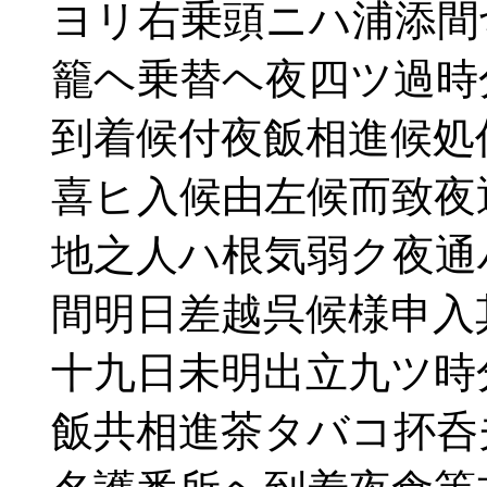
ヨリ右乗頭ニハ浦添間
籠ヘ乗替ヘ夜四ツ過時
到着候付夜飯相進候処
喜ヒ入候由左候而致夜
地之人ハ根気弱ク夜通
間明日差越呉候様申入
十九日未明出立九ツ時
飯共相進茶タバコ抔呑