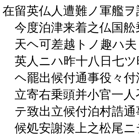
在留英仏人遭難ノ軍艦ヲ
今度泊津来着之仏国舩
天ヘ可差越トノ趣ハ夫
英人ニハ昨十八日七ツ
ヘ罷出候付通事役々付
立寄右乗頭并小官一人
テ致出立候付泊村誥通
候処安謝湊上之松尾ニ