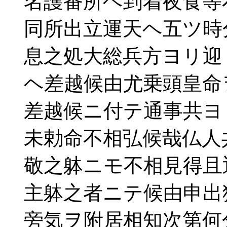
名護番所ヘ到着夜食等
同所出立運天ヘ五ツ時
息之処大総兵方ヨリ迎
ヘ差越候由尤乗頭皇命
差越候ニ付テ通事共ヨ
未勅命不相弘候哉仏人
敬之躰ニモ不相見得且
主躰之者ニテ候由申出
旁気ヲ附居相知次第何