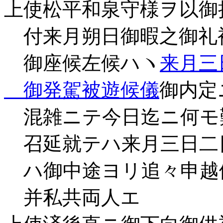
上使松平和泉守様ヲ以御
付来月朔日御暇之御礼
御座候左候ハヽ
来月三
御発駕被遊候儀
御内定
混雑ニテ今日迄ニ何モ
召延就テハ来月三日二
ハ御中途ヨリ追々申越
并私共両人エ