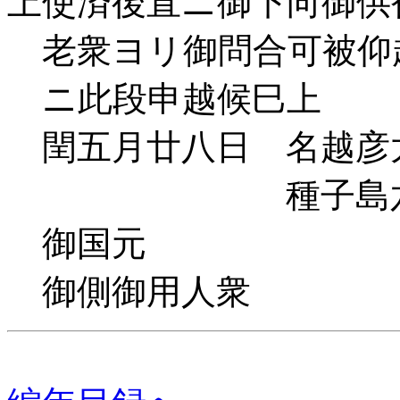
上使済後直ニ御下向御供
老衆ヨリ御問合可被仰
ニ此段申越候巳上
閏五月廿八日 名越彦
種子島六
御国元
御側御用人衆