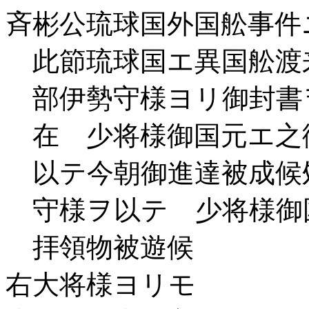
斉彬公琉球国外国舩事件
此節琉球国エ異国舩渡
部伊勢守様ヨリ御封書
在 少将様御国元エ之
以テ今朝御進達被成候
守様ヲ以テ 少将様御
拝領物被遊候
右大将様ヨリモ