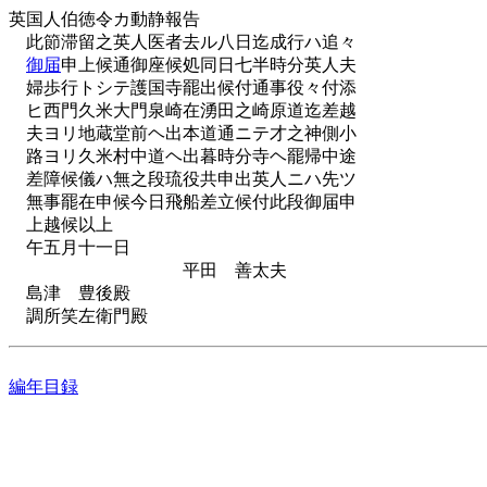
英国人伯徳令カ動静報告
此節滞留之英人医者去ル八日迄成行ハ追々
御届
申上候通御座候処同日七半時分英人夫
婦歩行トシテ護国寺罷出候付通事役々付添
ヒ西門久米大門泉崎在湧田之崎原道迄差越
夫ヨリ地蔵堂前ヘ出本道通ニテ才之神側小
路ヨリ久米村中道ヘ出暮時分寺ヘ罷帰中途
差障候儀ハ無之段琉役共申出英人ニハ先ツ
無事罷在申候今日飛船差立候付此段御届申
上越候以上
午五月十一日
平田 善太夫
島津 豊後殿
調所笑左衛門殿
編年目録