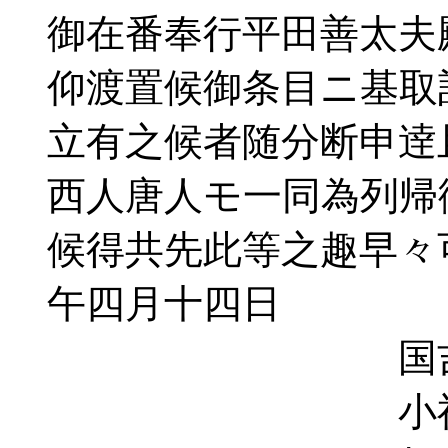
御在番奉行平田善太夫
仰渡置候御条目ニ基取
立有之候者随分断申逹
西人唐人モ一同為列帰
候得共先此等之趣早々
午四月十四日
国吉親
小禄親