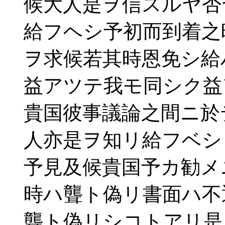
候大人是ヲ信スルヤ否
給フヘシ予初而到着之
ヲ求候若其時恩免シ給
益アツテ我モ同シク益
貴国彼事議論之間ニ於
人亦是ヲ知リ給フベシ
予見及候貴国予カ勧メ
時ハ聾ト偽リ書面ハ不
聾ト偽リシコトアリ是