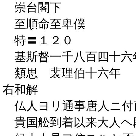
崇台閣下
至順命至卑僕
特〓１２０
基斯督一千八百四十六
類思 裴理伯十六年
右和解
仏人ヨリ通事唐人ニ付
貴国舩到着以来大人ヘ