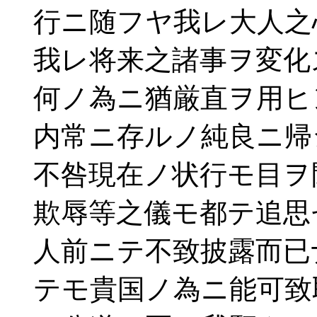
行ニ随フヤ我レ大人之
我レ将来之諸事ヲ変化
何ノ為ニ猶厳直ヲ用ヒ
内常ニ存ルノ純良ニ帰
不咎現在ノ状行モ目ヲ
欺辱等之儀モ都テ追思
人前ニテ不致披露而已
テモ貴国ノ為ニ能可致