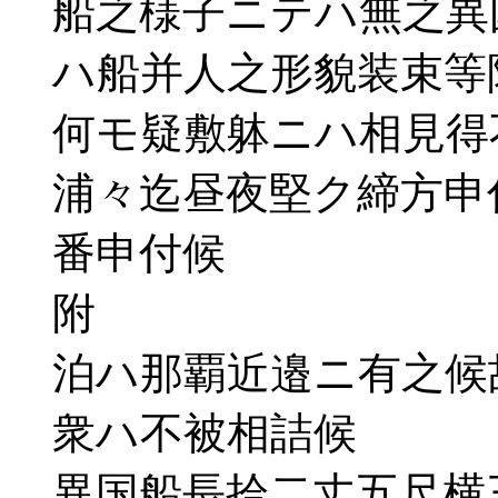
船之様子ニテハ無之異
ハ船并人之形貌装束等
何モ疑敷躰ニハ相見得
浦々迄昼夜堅ク締方申
番申付候
附
泊ハ那覇近邉ニ有之候
衆ハ不被相詰候
異国船長拾二丈五尺横