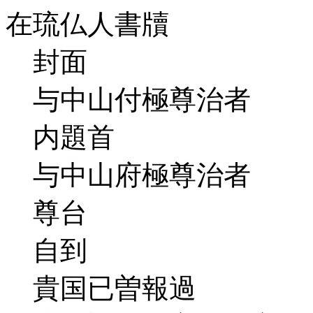
在琉仏人書牘
封面
与中山付極尊治者
内題首
与中山府極尊治者
尊台
自到
貴国已曽報過