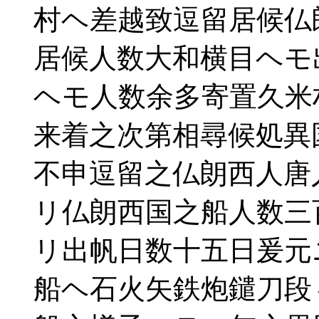
村ヘ差越致逗留居候仏
居候人数大和横目ヘモ
ヘモ人数余多寄置久米
来着之次第相尋候処異
不申逗留之仏朗西人唐
リ仏朗西国之船人数三
リ出帆日数十五日爰元
船ヘ石火矢鉄炮鑓刀段