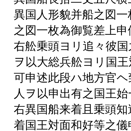
異国人形貌并船之図一
之図一枚為御覧差上申
右舩乗頭ヨリ追々彼国
ヲ以大総兵舩ヨリ国王
可申述此段ハ地方官ヘ
人ヲ以申出有之国王始
右異国船来着且乗頭知
着国王対面和好等之儀