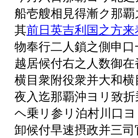
船壱艘相見得漸ク那覇
其
前日英吉利国之方来
物奉行二人鎖之側申口
越居候付右之人数御在
横目衆附役衆并大和横
夜入迄那覇沖ヨリ致折
ヘ乗リ参リ泊村川口ヨ
卸候付早速摂政并三司