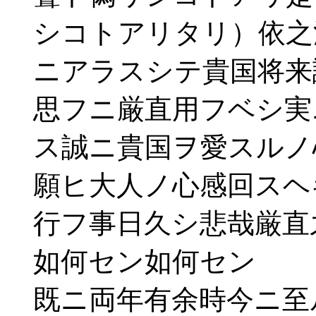
シコトアリタリ）依之
ニアラスシテ貴国将来
思フニ厳直用フベシ実
ス誠ニ貴国ヲ愛スルノ
願ヒ大人ノ心感回スヘ
行フ事日久シ悲哉厳直
如何セン如何セン
既ニ両年有余時今ニ至