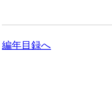
川上十
冨島 
編年目録へ