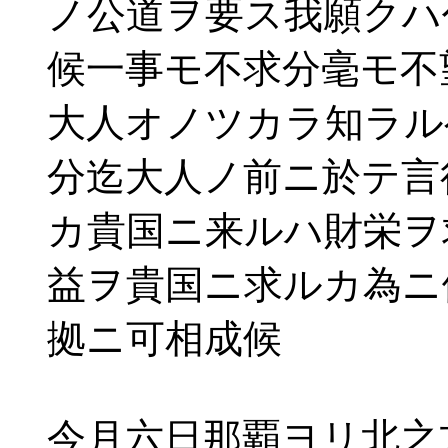
ノ公道ヲ要ス我願クハ
候一事モ不求分毫モ不
大人オノツカラ知ラル
分迄大人ノ前ニ於テ言
カ貴国ニ来ルハ財栄ヲ
益ヲ貴国ニ求ルカ為ニ
拠ニ可相成候
今月六日那覇ヨリ北之