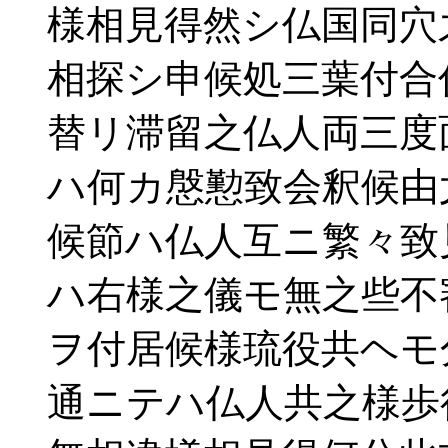
様相見得然シ仏国同穴
相探シ申候処三葉付合
替リ滞留之仏人両三度
ハ何カ慇懃致会釈候由
候節ハ仏人互ニ繁々致
ハ右様之儀モ無之些不
ヲ付居候様琉役共ヘモ
通ニテハ仏人共之様歩