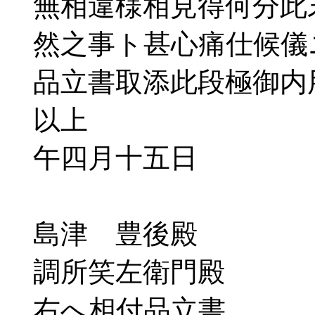
無相違様相見得何分此
然之事ト甚心痛仕候儀
品立書取添此段極御内
以上
午四月十五日
平田 
島津 豊後殿
調所笑左衛門殿
右へ相付品立書