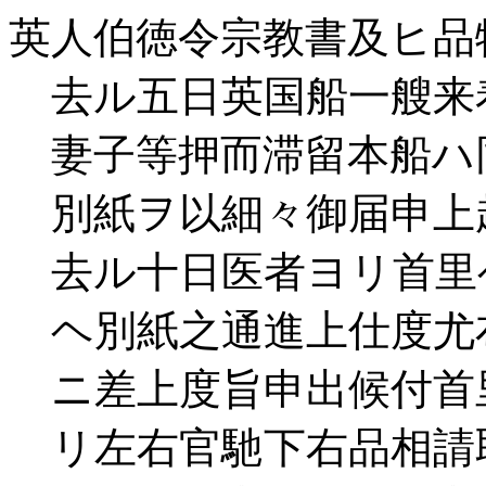
英人伯徳令宗教書及ヒ品
去ル五日英国船一艘来
妻子等押而滞留本船ハ
別紙ヲ以細々御届申上
去ル十日医者ヨリ首里
ヘ別紙之通進上仕度尤
ニ差上度旨申出候付首
リ左右官馳下右品相請