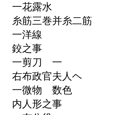
一花露水
糸筋三巻并糸二筋
一洋線
鉸之事
一剪刀 一
右布政官夫人ヘ
一微物 数色
内人形之事