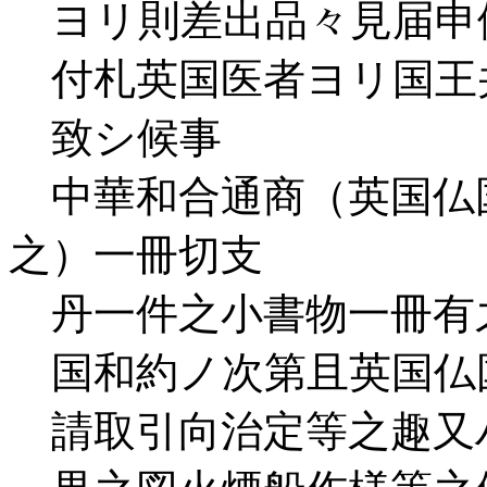
ヨリ則差出品々見届申
付札英国医者ヨリ国王
致シ候事
中華和合通商（英国仏
之）一冊切支
丹一件之小書物一冊有
国和約ノ次第且英国仏
請取引向治定等之趣又