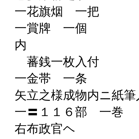
一花旗烟 一把
一賞牌 一個
内
蕃銭一枚入付
一金帯 一条
矢立之様成物内ニ紙筆
一〓１１６部 一巻
右布政官ヘ