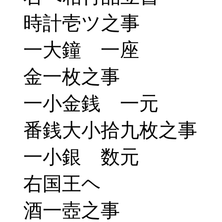
時計壱ツ之事
一大鐘 一座
金一枚之事
一小金銭 一元
番銭大小拾九枚之事
一小銀 数元
右国王ヘ
酒一壺之事