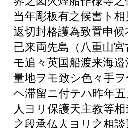
界之図火煙船作様等之
当年彫板有之候書ト相
返切封格護為致置申候
已来両先島（八重山宮
モ追々英国船渡来海邉
量地ヲモ致シ色々手ヲ
ヘ滞留ニ付テハ昨年五
人ヨリ保護天主教等相
之段承仏人ヨリ之相談