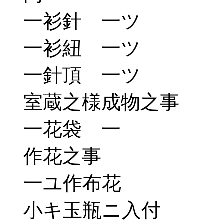
一衫針 一ツ
一衫紐 一ツ
一針頂 一ツ
室蔵之様成物之事
一花袋 一
作花之事
一ユ作布花
小キ玉瓶ニ入付