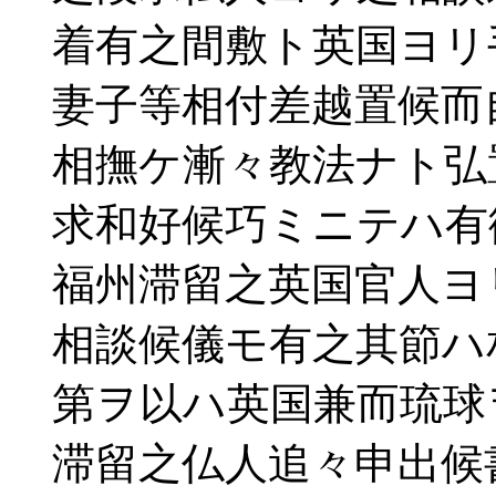
着有之間敷ト英国ヨリ
妻子等相付差越置候而
相撫ケ漸々教法ナト弘
求和好候巧ミニテハ有
福州滞留之英国官人ヨ
相談候儀モ有之其節ハ
第ヲ以ハ英国兼而琉球
滞留之仏人追々申出候