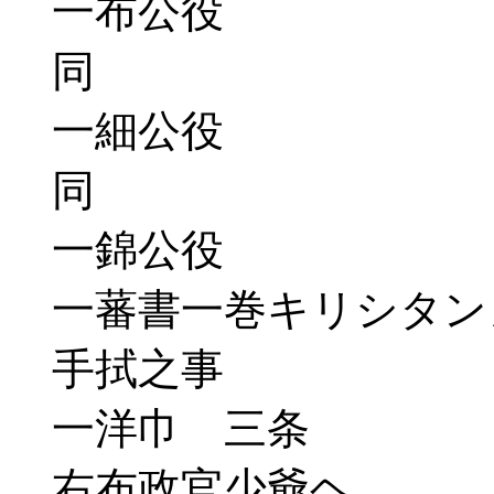
一布公役
同
一細公役
同
一錦公役
一蕃書一巻キリシタン
手拭之事
一洋巾 三条
右布政官少爺ヘ