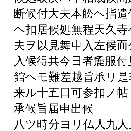
断候付大夫本舩ヘ指遣
ヘ扣居候処無程天久寺
夫ヲ以見舞申入左候而
入候得共今日者麁服付
館ヘモ難差越旨承リ是
来ル十五日可参扣ノ帖
承候旨届申出候
八ツ時分ヨリ仏人九人