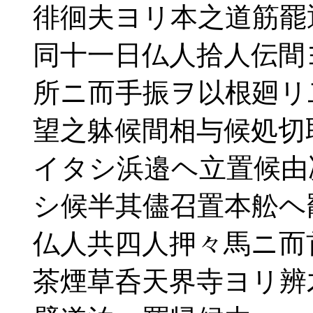
徘徊夫ヨリ本之道筋罷
同十一日仏人拾人伝間
所ニ而手振ヲ以根廻リ
望之躰候間相与候処切
イタシ浜邉ヘ立置候由
シ候半其儘召置本舩ヘ
仏人共四人押々馬ニ而
茶煙草呑天界寺ヨリ辨