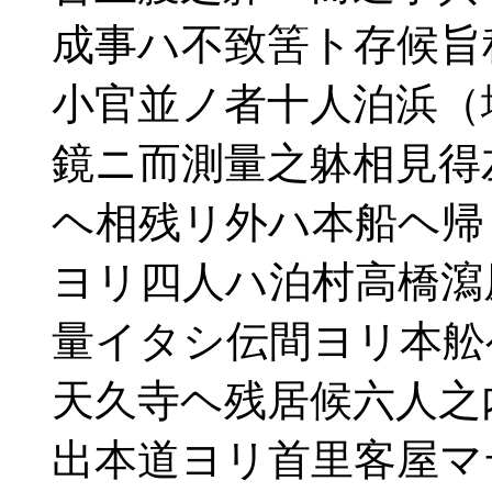
成事ハ不致筈ト存候旨
小官並ノ者十人泊浜（
鏡ニ而測量之躰相見得
ヘ相残リ外ハ本船ヘ帰
ヨリ四人ハ泊村高橋瀉
量イタシ伝間ヨリ本舩
天久寺ヘ残居候六人之
出本道ヨリ首里客屋マ