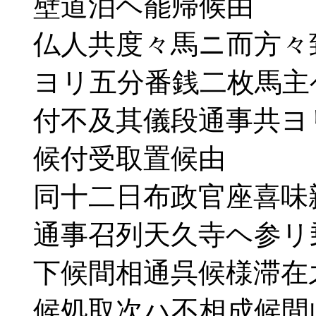
壁道泊ヘ罷帰候由
仏人共度々馬ニ而方々
ヨリ五分番銭二枚馬主
付不及其儀段通事共ヨ
候付受取置候由
同十二日布政官座喜味
通事召列天久寺ヘ参リ
下候間相通呉候様滞在
候処取次ハ不相成候間