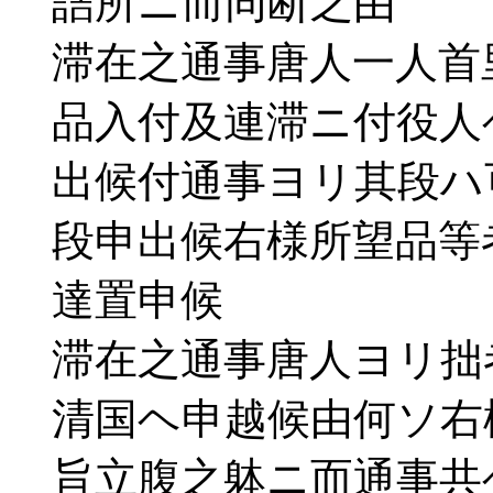
詰所ニ而同断之由
滞在之通事唐人一人首
品入付及連滞ニ付役人
出候付通事ヨリ其段ハ
段申出候右様所望品等
達置申候
滞在之通事唐人ヨリ拙
清国ヘ申越候由何ソ右
旨立腹之躰ニ而通事共