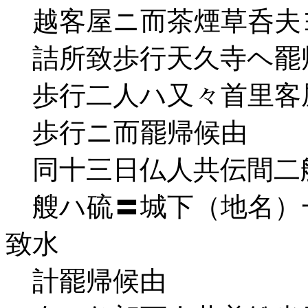
越客屋ニ而茶煙草呑夫
詰所致歩行天久寺ヘ罷
歩行二人ハ又々首里客
歩行ニ而罷帰候由
同十三日仏人共伝間二
艘ハ硫〓城下（地名）
致水
計罷帰候由