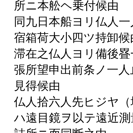
所ニ本舩ヘ乗付候由
同九日本船ヨリ仏人一
宿箱荷大小四ツ持卸候
滞在之仏人ヨリ備後疂
張所望申出前条ノ一人
見得候由
仏人拾六人先ヒジヤ（
ハ遠目鏡ヲ以テ遠近測