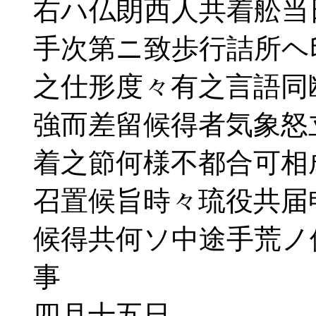
右ハ仏朗西人共着舩当
手次第ニ致歩行詰所ヘ
之仕形度々有之言語同
強而差留候得者気象怒
着之節何様不都合可相
召置候旨時々琉役共届
候得共何ソ中途手荒ノ
事
四月十五日