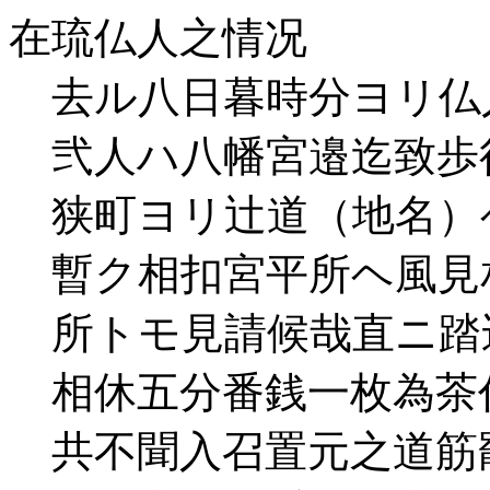
在琉仏人之情况
去ル八日暮時分ヨリ仏
弐人ハ八幡宮邉迄致歩
狭町ヨリ辻道（地名）
暫ク相扣宮平所ヘ風見
所トモ見請候哉直ニ踏
相休五分番銭一枚為茶
共不聞入召置元之道筋