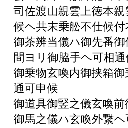
司佐渡山親雲上徳本親
候ヘ共末乗舩不仕候付
御茶辨当儀ハ御先番御
間ヨリ御脇手ヘ可相通
御乗物玄喚内御挟箱御
通可申候
御道具御竪之儀玄喚前
御馬之儀ハ玄喚外繋ヘ