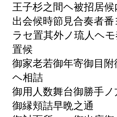
王子杉之間ヘ被招居候
出会候時節見合奏者番
ラセ置其外ノ琉人ヘモ
置候
御家老若御年寄御目附
ヘ相詰
御用人数舞台御勝手ノ
御縁頬詰早晩之通