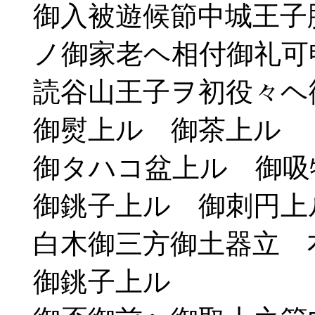
御入被遊候節中城王子
ノ御家老ヘ相付御礼可
読谷山王子ヲ初役々ヘ
御熨上ル 御茶上ル
御タハコ盆上ル 御吸
御銚子上ル 御刺円上
白木御三方御土器立 
御銚子上ル