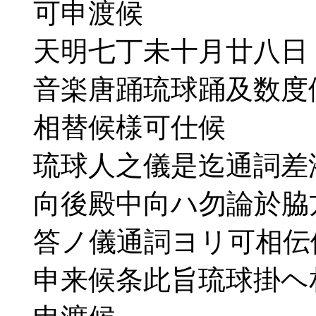
可申渡候
天明七丁未十月廿八日
音楽唐踊琉球踊及数度
相替候様可仕候
琉球人之儀是迄通詞差
向後殿中向ハ勿論於脇
答ノ儀通詞ヨリ可相伝
申来候条此旨琉球掛ヘ