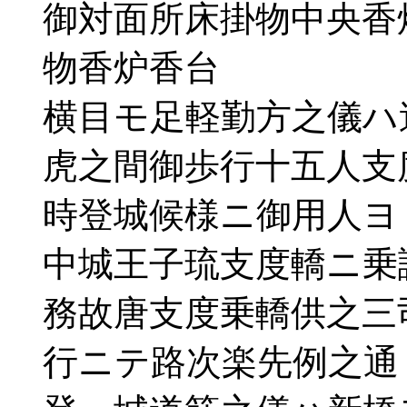
御対面所床掛物中央香
物香炉香台
横目モ足軽勤方之儀ハ
虎之間御歩行十五人支
時登城候様ニ御用人ヨ
中城王子琉支度轎ニ乗
務故唐支度乗轎供之三
行ニテ路次楽先例之通