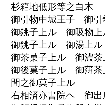
杉箱地低形等之白木
御引物中城王子 御引
御銚子上ル 御吸物上
御銚子上ル 御湯上ル
御茶菓子上ル 御濃茶
御後菓子上ル 御薄茶
間之御菓子上ル
右相済亦書院ヘ 御出