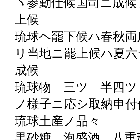
ヽ参勤仕候国司ニ成候
上候
琉球ヘ罷下候ハ春秋両
リ当地ニ罷上候ハ夏六
成候
琉球物 三ツ 半四ツ
ノ様子ニ応シ取納申付
琉球土産ノ品々
黒砂糖 泡盛酒 八重