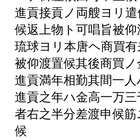
進貢接貢ノ両艘ヨリ遣
候返上物ト可唱旨被仰
琉球ヨリ本唐ヘ商買有
被仰渡置候其後商買ノ
進貢満年相勤其間一人
進貢之年ハ金高一万三
者右之半分差渡申候筋
候