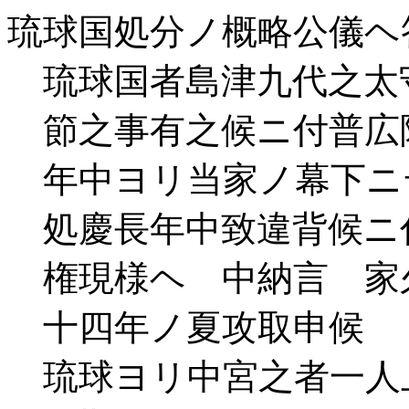
琉球国処分ノ概略公儀ヘ
琉球国者島津九代之太
節之事有之候ニ付普広
年中ヨリ当家ノ幕下ニ
処慶長年中致違背候ニ
権現様ヘ 中納言 家
十四年ノ夏攻取申候
琉球ヨリ中宮之者一人