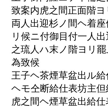
致案内虎之間正面階ヨ
両人出迎杉ノ間ヘ着座
リ候ニ付御目付一人出
之琉人ハ末ノ階ヨリ罷
為致候
王子ヘ茶煙草盆出ル給
ヘモ仝断給仕表坊主但
虎之間ヘ煙草盆出給仕