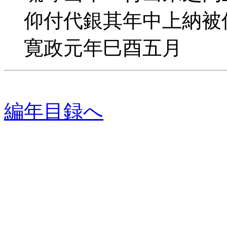
仰付代銀其年中上納被
寛政元年巳酉五月
編年目録へ