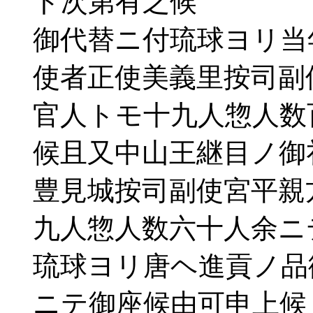
ト次第有之候
御代替ニ付琉球ヨリ当
使者正使美義里按司副
官人トモ十九人惣人数
候且又中山王継目ノ御
豊見城按司副使宮平親
九人惣人数六十人余ニ
琉球ヨリ唐ヘ進貢ノ品
ニテ御座候由可申上候