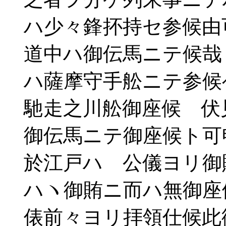
ハ少々鋒抔持セ参候由
道中ハ御伝馬ニテ候哉
ハ薩摩守手舩ニテ参候
馳走之川舩御座候 伏
御伝馬ニテ御座候ト可
於江戸ハ 公儀ヨリ御
ハヽ御賄ニ而ハ無御座
俵前々ヨリ拝領仕候此