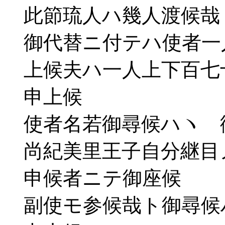
此節琉人ハ幾人渡候哉
御代替ニ付テハ使者一
上候夫ハ一人上下百七
申上候
使者名若御尋候ハヽ 
尚紀美里王子自分継目
申候者ニテ御座候
副使モ参候哉ト御尋候