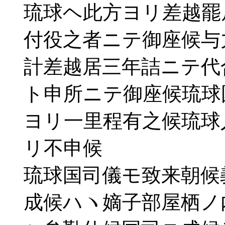
琉球ヘ此方ヨリ差越罷
付役之者ニテ御座候与
計差越居三年詰ニテ代
ト申所ニテ御座候琉球
ヨリ一里程有之候琉球
リ不申候
琉球国司儀モ致来朝候
成候ハヽ嫡子部屋栖ノ