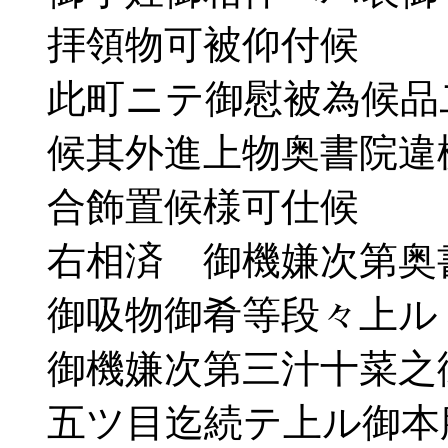
拝領物可被仰付候
此町ニテ御慰被為候品
候其外進上物奥書院違
合飾置候様可仕候
右相済 御機嫌次第奥
御吸物御肴等段々上ル
御機嫌次第三汁十菜之
五ツ目迄続テ上ル御本