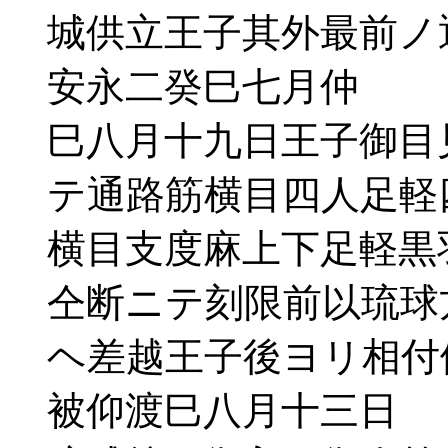
城供立王子其外最前ノ
安永二癸巳七月仲
巳八月十九日王子御目
テ通路筋横目四人足軽
横目支度麻上下足軽黒
仝断ニテ刻限前以琉球
ヘ差越王子後ヨリ相付
被仰渡巳八月十三日