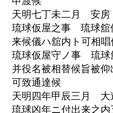
申渡候
天明七丁未二月 安房
琉球仮屋之事 琉球舘
来候儀ハ舘内ト可相唱
琉球仮屋守ノ事 琉球
并役名被相替候旨被仰
可致通達候
天明四年甲辰三月 大
琉球凶年ニ付出来之内