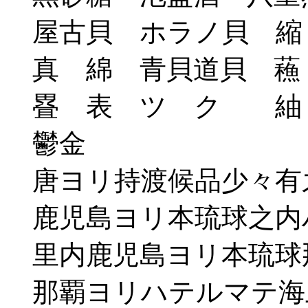
屋古貝 ホラノ貝 縮
真 綿 青貝道貝 蘓
疂 表 ツ ク 紬
鬱金
唐ヨリ持渡候品少々有
鹿児島ヨリ本琉球之内
里内鹿児島ヨリ本琉球
那覇ヨリハテルマテ海