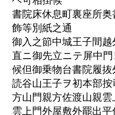
ヘ可相掛候
書院床休息町裏座所奥
飾等別紙之通
御入之節中城王子間越
直ニ御先立ニテ屏中門
候但御乗物台書院履抜
読谷山王子ヲ初本部按
方山門親方佐渡山親雲
雲上門外屋敷外罷出平