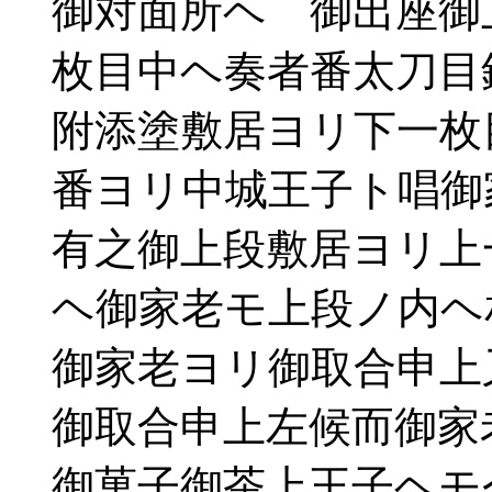
御対面所ヘ 御出座御
枚目中ヘ奏者番太刀目
附添塗敷居ヨリ下一枚
番ヨリ中城王子ト唱御
有之御上段敷居ヨリ上
ヘ御家老モ上段ノ内ヘ
御家老ヨリ御取合申上
御取合申上左候而御家
御菓子御茶上王子ヘモ