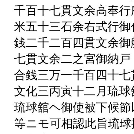
千百十七貫文余高奉行
米五十三石余右式行御
銭二千二百四貫文余御
七貫文余二之宮御納戸
合銭三万一千百四十七
文化三丙寅十二月琉球
琉球舘ヘ御使被下候節
等ニモ可相認此旨琉球