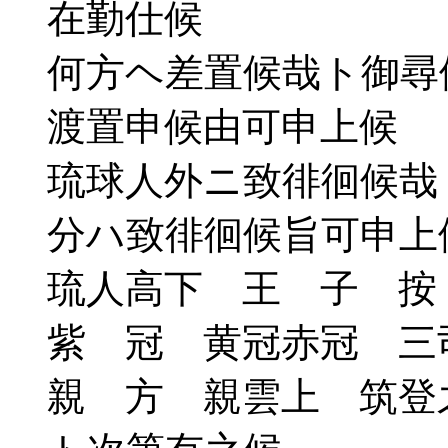
在勤仕候
何方ヘ差置候哉ト御尋
渡置申候由可申上候
琉球人外ニ致徘徊候哉
分ハ致徘徊候旨可申上
琉人高下 王 子 按
紫 冠 黄冠赤冠 三
親 方 親雲上 筑登