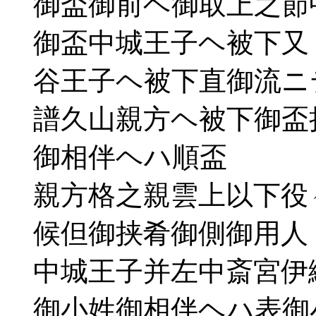
御盃御前ヘ御取上之節
御盃中城王子ヘ被下又
谷王子ヘ被下直御流ニ
譜久山親方ヘ被下御盃
御相伴ヘハ順盃
親方格之親雲上以下役
候但御挟肴御側御用人
中城王子并左中斎宮伊
御小姓御相伴ヘハ表御