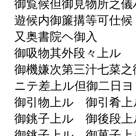
御覧候但御見物所之儀
遊候内御簾搆等可仕候
又奥書院ヘ御入
御吸物其外段々上ル
御機嫌次第三汁七菜之
ニテ差上ル但御二日ヨ
御引物上ル 御引肴上
御銚子上ル 御後段上
御銚子上ル 御菓子上