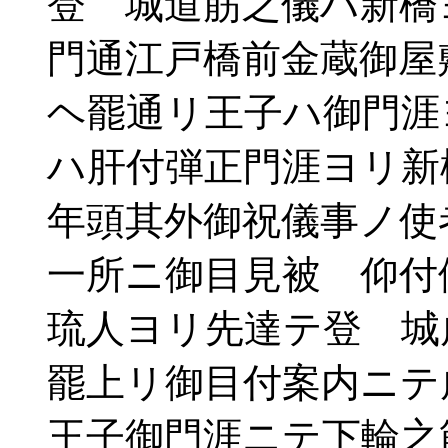
登 城道筋之儀ハ新橋
門通江戸橋前金蔵御屋
ヘ罷通リ王子ハ御門涯
ハ肝付弾正門涯ヨリ新
年頭其外御祝儀事ノ使
一所ニ御目見被 仰付
琉人ヨリ先達テ登 城
罷上リ御目付案内ニテ
王子御門涯ニテ下輪之