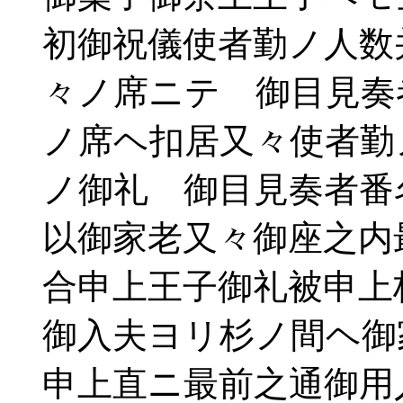
初御祝儀使者勤ノ人数
々ノ席ニテ 御目見奏
ノ席ヘ扣居又々使者勤
ノ御礼 御目見奏者番
以御家老又々御座之内
合申上王子御礼被申上
御入夫ヨリ杉ノ間ヘ御
申上直ニ最前之通御用