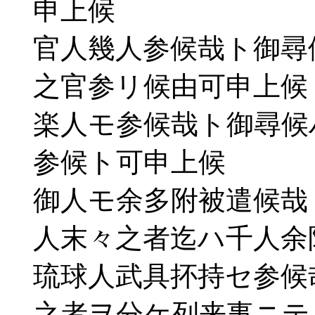
申上候
官人幾人参候哉ト御尋
之官参リ候由可申上候
楽人モ参候哉ト御尋候
参候ト可申上候
御人モ余多附被遣候哉
人末々之者迄ハ千人余
琉球人武具抔持セ参候
之者ヲ分ケ列来事ニテ