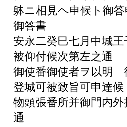
躰ニ相見ヘ申候ト御答
御答書
安永二癸巳七月中城王
被仰付候次第左之通
御使番御使者ヲ以明 
登城可被致旨可申達候
物頭張番所并御門内外
通