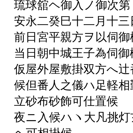
琉球舘ヘ御入ノ御次第
安永二癸巳十二月十三
前日宮平親方ヲ以伺御
当日朝中城王子為伺御
仮屋外屋敷掛双方へ辻
候但番人之儀ハ足軽相
立砂布砂飾可仕置候
夜ニ入候ハヽ大凡挑灯