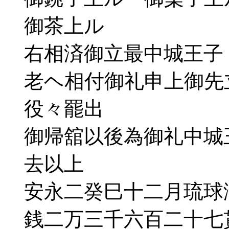
御茶上ル
右相済御立最中城王子
老ヘ相付御礼申上御先
役々罷出
御帰舘以後為御礼中城
去以上
安永二癸巳十二月琉球
銭二万三千六百二十七