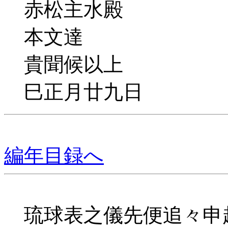
赤松主水殿
本文達
貴聞候以上
巳正月廿九日
編年目録へ
琉球表之儀先便追々申