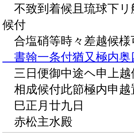
不致到着候且琉球下リ
候付
合塩硝等時々差越候様
書翰一条付猶又極内奥
三日便御中途ヘ申上越
相成候付此節極内申越
巳正月廿九
赤松主水殿