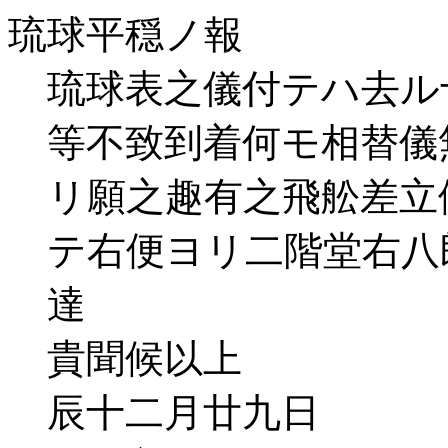
琉球平穏ノ報
琉球表之儀付テハ去ル
等不致到着何モ相替儀
リ願之趣有之飛舩差立
テ右便ヨリ二階堂右八
達
貴聞候以上
辰十二月廿