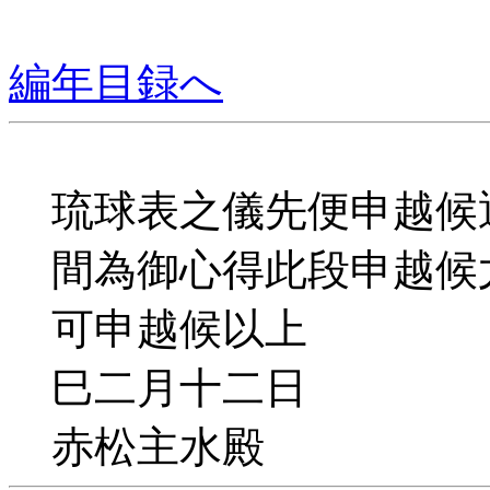
編年目録へ
琉球表之儀先便申越候
間為御心得此段申越候
可申越候以上
巳二月十二
赤松主水殿