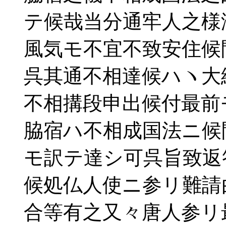
テ候哉当分通牢人之様
風気モ不宜不致安住候
呉其通不相達候ハヽ大
不相搆段申出候付最前
脇宿ハ不相成国法ニ候
モ訳テ達シ可呉旨致返
候処仏人使ニ参リ難請
合等有之又々唐人参リ