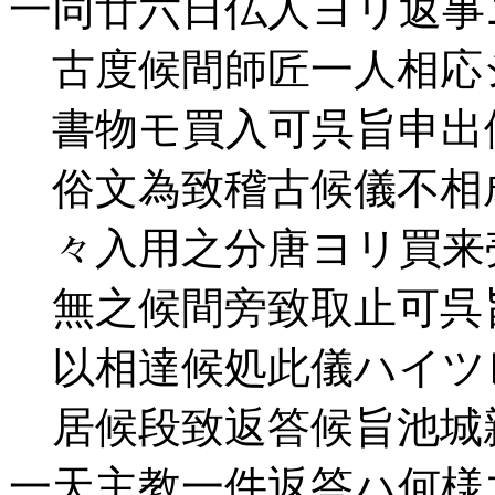
一同廿六日仏人ヨリ返事
古度候間師匠一人相応
書物モ買入可呉旨申出
俗文為致稽古候儀不相
々入用之分唐ヨリ買来
無之候間旁致取止可呉
以相達候処此儀ハイツ
居候段致返答候旨池城
一天主教一件返答ハ何様