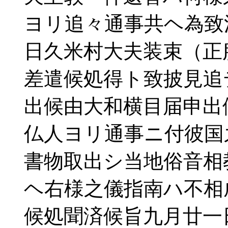
ヨリ追々通事共ヘ為致
日久米村大夫装束（正
差遣候処得ト致披見追
出候由大和横目届申出
仏人ヨリ通事ニ付彼国
書物取出シ当地俗音相
ヘ右様之儀指南ハ不相
候処聞済候旨九月廿一