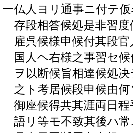
一仏人ヨリ通事ニ付テ仮
存段相答候処是非習度
雇呉候様申候付其段官
国人ヘ右様之事習セ候
ヲ以断候旨相達候処决
之ト考居候段申候由何
御座候得共其涯両日程
語リ等モ不致其後ハ常