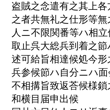
盗賊之念遣有之其上各
之者共無礼之仕形等無
人ニ不限関番等ハ相立
取止呉大総兵到着之節
述可給旨相達候処今形
兵参候節ハ自分ニハ面
不相搆旨致返荅候様鎖
和横目届申出候