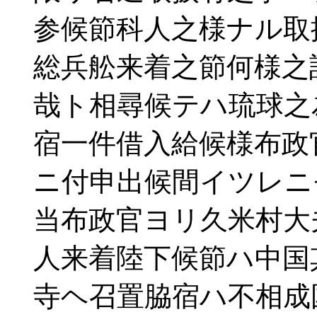
参候節科人之様ナル取
総兵舩来着之節何様之
哉ト相尋候テハ琉球之
宿一件借入給候様布政
ニ付申出候間イツレニ
当布政官ヨリ久米村大
人来着陸下候節ハ中国
寺ヘ召置脇宿ハ不相成