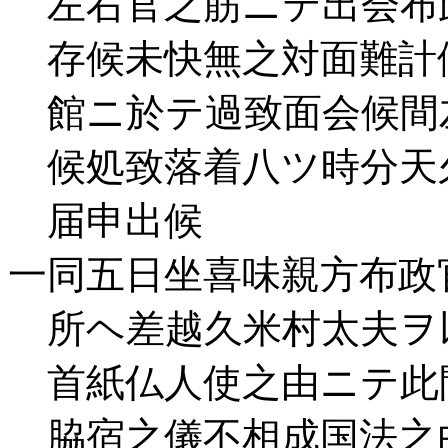
左右官之筋ニテ出会布
存候未快無之対面難計
館ニ於テ過致面会候間
候処致落着八ツ時分天
届申出候
一同五日坐喜味親方布政
所ヘ差越久米村太夫ヲ
首紙仏人使之由ニテ此
脇宿之儀不相成国法之