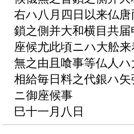
右ハ八月四日以来仏唐
鎖之側并大和横目共届
座候尤此頃ニハ大舩来
無之由且喰事等仏人ハ
相給毎日料之代銀ハ矢
ニ御座候事
巳十一月八日