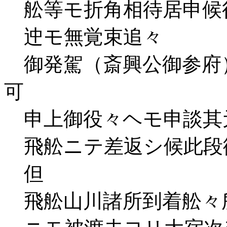
舩等モ折角相待居申候
迚モ無覚束追々
御発駕（斎興公御参府
可
申上御役々ヘモ申談其
飛舩ニテ差返シ候此段
但
飛舩山川諸所到着舩々