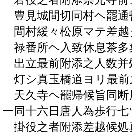
豊見城間切同村ヘ罷通
間村緩々松原マテ差越
禄番所ヘ入致休息茶多
出立最前附添之人数并
灯シ真玉橋道ヨリ最前
天久寺ヘ罷帰候旨同断
一同十六日唐人為歩行七
掛役之者附添差越候処