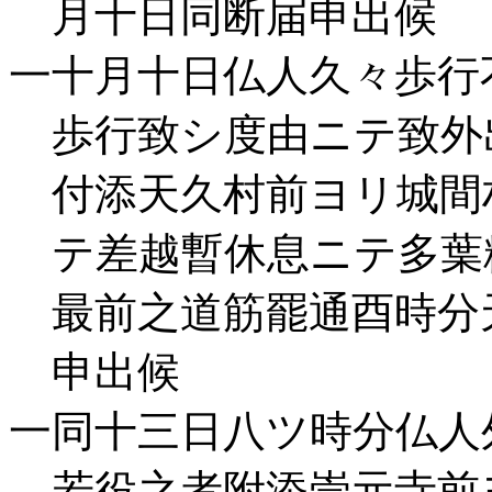
月十日同断届申出候
一十月十日仏人久々歩行
歩行致シ度由ニテ致外
付添天久村前ヨリ城間
テ差越暫休息ニテ多葉
最前之道筋罷通酉時分
申出候
一同十三日八ツ時分仏人
若役之者附添崇元寺前