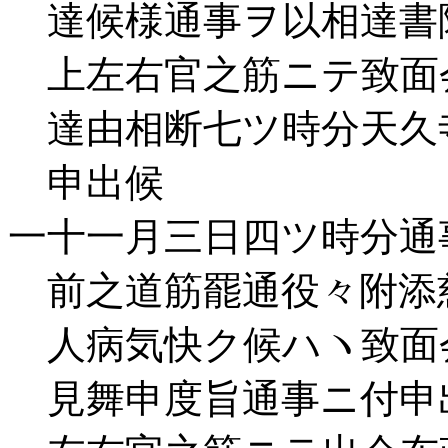
達候様通事ヲ以相達書
上左右官之筋ニテ致面
達由相断七ツ時分天久
申出候
一十一月三日四ツ時分通
前之道筋罷通役々附添
人病気快ク候ハヽ致面
見舞申度旨通事ニ付申