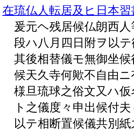
在琉仏人転居及ヒ日本習
爰元ヘ残居候仏朗西人
段ハ八月四日附ヲ以テ
其後相替儀モ無御坐候
候天久寺何歟不自由ニ
様旦琉球之俗文又ハ仮
ト之儀度々申出候付夫
以テ相断置候儀共別紙