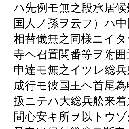
ハ先例モ無之段承居候
国人ノ孫ヲ云フ）ハ中
相替儀無之同様ニイタ
寺ヘ召置関番等ヲ附囲
申達モ無之イツレ総兵
成行モ彼国王ヘ首尾為
扱ニテハ大総兵舩来着
間心安キ所ヲ以トウゾ