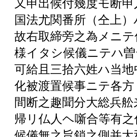
又申出候付幾度モ断申
国法尤関番所（仝上）
故右取締旁之為メニテ
様イタシ候儀ニテハ曽
可給且三拾六姓ハ当地
化被渡置候事ニテ各方
間断之趣聞分大総兵舩
帰リ仏人ヘ噺合等有之
候儀無之旨鎖之側并大