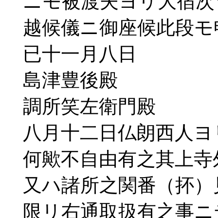
ニモ被渡夫ヨリ大宿次
越候儀ニ御座候此段モ
已十一月八
島津豊後殿
調所笑左衛門殿
八月十二日仏朗西人ヨ
何歟不自由有之其上寺
又ハ諸所之関番（抔）
限リ右通取扱有之事ニ