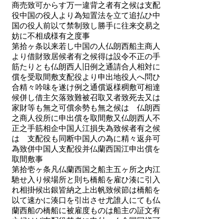
商売致可からす万一違背之者有之候は支配
役中国の役人より為知置法を立て追払ひ中
国の役人前以て禁制致し勝手に往来交易之
妨に不相成様有之度事
第拾ヶ条以来若し中国の人仏朗西船主商人
より借財致居候者有之候得は設令不正の手
筋たりとも仏朗西人旧例之通請合人相対に
償を受取間敷支配役より申出地役人へ問ひ
合精々吟味を遂け例之通償返様稠敷可相達
候併し借主欠落致難被召取又者致死去又は
家財等も無之可償余勢も無之候はゝ仏朗西
之商人役所に申出償を取間敷又仏朗西人不
正之手筋相企中国人江損失為致候者有之候
はゝ支配役も同断中国人の為に精々返弁可
為致併中国人支配役并仏蘭西国江申出償を
取間敷事
第拾壱ヶ条凡仏蘭西国之船主五ヶ所之内江
馳せ入り候場所と則ち橋船を雇ひ湊に引入
れ相掛候出銀皆納之上出帆致候節は橋船を
以て速かに湊口を引出させ尤誰人にても仏
蘭西船の橋船に被雇度ものは船主の証文有