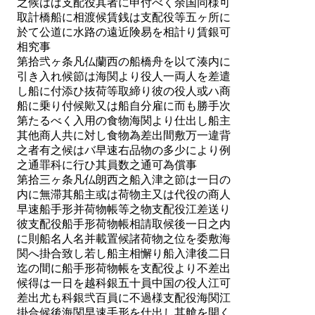
之候はば支配役其者に申付べく余国同様可
取計橋船に相渡候賃銭は支配役等五ヶ所に
於て公道に水路の遠近険易を相計り賃銀可
相究事
第拾弐ヶ条凡仏蘭西の船橋舟を以て湊内に
引き入れ候節は海関より役人一両人を差遣
し船に付添ひ抜荷等取締り彼の役人或ハ商
船に乗り付候歟又は船自分雇に而も勝手次
第たるべく入用の食物海関より仕出し船主
其他商人共に対し食物為差出間敷万一違背
之者有之候はバ早速右品物の多少により例
之通罪科に行ひ其員数之通可為償事
第拾三ヶ条凡仏朗西之船入津之節は一日の
内に無滞其船主或は荷物主又は代役の商人
早速船手形并荷物帳等之物支配役江差送り
彼支配役船手形荷物帳相請取候後一日之内
に則船名人名并載置候諸荷物之位を委敷海
関へ掛合致し若し船主相懈り船入津後二日
迄の間に船手形荷物帳を支配役より不差出
候得は一日を越科銀五十員中国の役人江可
差出尤も科銀弐百員に不過様支配役海関江
掛合候後海関早速手形を仕出し其艙を開く