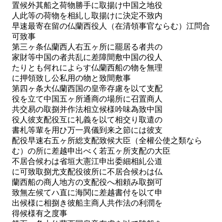
置候外其船之荷物勝手に取揚け中国之地役
人此等の荷物を相糺し取揚けに決定不致内
早速最寄在留の仏蘭西役人（在清領事官ならむ）江問合
可致事
第三ヶ条仏蘭西人右五ヶ所に罷居る者共の
家財等中国の者共乱に差障間敷中国の役人
たりとも何れによらす仏蘭西船の物を無理
に押領致し公私用の物と致間敷事
第四ヶ条大仏蘭西国の皇帝存慮を以て支配
役を立て中国五ヶ所通商の場所に召置商人
共交易の取捌并作法相立候様吟味為致中国
役人彼支配役互に礼義を以て相交り取遣の
書札等輩を用ひ万一異儀到来之節には彼支
配役早速右五ヶ所総支配致候大臣（全權公使之類なら
む）の所に差越申出べく若五ヶ所支配の大臣
不居合候わは省垣大憲江申出委細相糺公道
に可致取捌尤支配役彼所に不居合候わは仏
蘭西船の商人地方の支配役へ相頼み取捌可
致無左候てハ直に海関に差越書付を以て申
出候様に相捌き彼船主商人共作法の利潤を
得候様有之度事