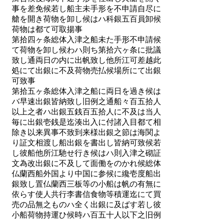
事を差免候若し船主未手形を不申請自尽に
艙を開き荷物を卸し候はハ科銀五百員卸候
荷物は都て可取揚事
第拾四ヶ条総体入津之船未た手形不申請候
て荷物を卸し候わハ則ち第拾六ヶ条に批議
致し通両日の内に出帆致し他所江可差越此
処にて出銀に不及荷物売払候場所にて出銀
可致事
第拾五ヶ条総体入津之船に両日を過き候は
バ早速出銀皆納致し旧例之通船々百五拾人
以上之者ハ出銀五銭百五拾人に不及は当人
毎に出銀壱銭是迄湊出入に付諸入目都て相
除き以来異事不致到来様出銀之節は海関よ
り証文相渡し船出銀を書出し皆納可致候若
し彼船他所江馳せ行き候はハ則入津之砌証
文為改出銀に不及して面働をのかれ候総体
仏蘭西船外国より中国に参候に纔壱度船出
銀致し置仏蘭西三板等の小船は帆の有無に
依らす使人共行李書信食物等積運迄にて買
売の品無之ものハ全く出銀に及ばす若し彼
小船荷物持運ひ候時ハ百五十人以下之旧例