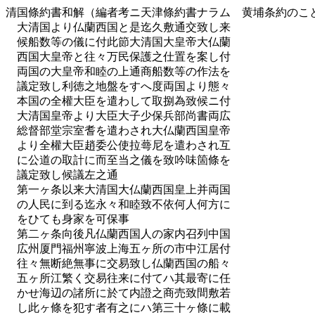
清国條約書和解（編者考ニ天津條約書ナラム 黄埔条約のこ
大清国より仏蘭西国と是迄久敷通交致し来
候船数等の儀に付此節大清国大皇帝大仏蘭
西国大皇帝と往々万民保護之仕置を案し付
両国の大皇帝和睦の上通商船数等の作法を
議定致し利徳之地盤をすへ度両国より態々
本国の全權大臣を遣わして取捌為致候ニ付
大清国皇帝より大臣大子少保兵部尚書両広
総督部堂宗室耆を遣わされ大仏蘭西国皇帝
より全權大臣趙委公使拉蕚尼を遣わされ互
に公道の取計に而至当之儀を致吟味箇條を
議定致し候議左之通
第一ヶ条以来大清国大仏蘭西国皇上并両国
の人民に到る迄永々和睦致不依何人何方に
をひても身家を可保事
第二ヶ条向後凡仏蘭西国人の家内召列中国
広州厦門福州寧波上海五ヶ所の市中江居付
往々無断絶無事に交易致し仏蘭西国の船々
五ヶ所江繁く交易往来に付てハ其最寄に任
かせ海辺の諸所に於て内證之商売致間敷若
し此ヶ條を犯す者有之にハ第三十ヶ條に載