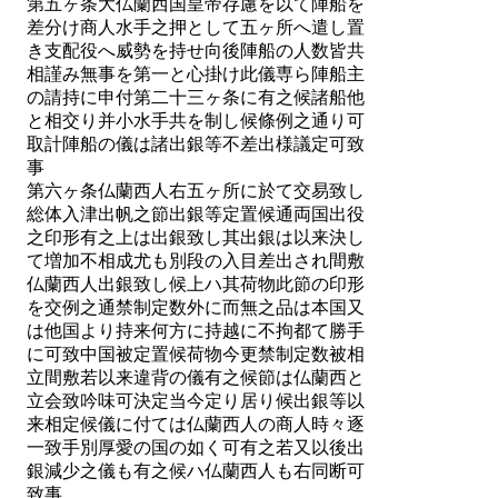
第五ヶ条大仏蘭西国皇帝存慮を以て陣船を
差分け商人水手之押として五ヶ所へ遣し置
き支配役へ威勢を持せ向後陣船の人数皆共
相謹み無事を第一と心掛け此儀専ら陣船主
の請持に申付第二十三ヶ条に有之候諸船他
と相交り并小水手共を制し候條例之通り可
取計陣船の儀は諸出銀等不差出様議定可致
事
第六ヶ条仏蘭西人右五ヶ所に於て交易致し
総体入津出帆之節出銀等定置候通両国出役
之印形有之上は出銀致し其出銀は以来決し
て増加不相成尤も別段の入目差出され間敷
仏蘭西人出銀致し候上ハ其荷物此節の印形
を交例之通禁制定数外に而無之品は本国又
は他国より持来何方に持越に不拘都て勝手
に可致中国被定置候荷物今更禁制定数被相
立間敷若以来違背の儀有之候節は仏蘭西と
立会致吟味可決定当今定り居り候出銀等以
来相定候儀に付ては仏蘭西人の商人時々逐
一致手別厚愛の国の如く可有之若又以後出
銀減少之儀も有之候ハ仏蘭西人も右同断可
致事