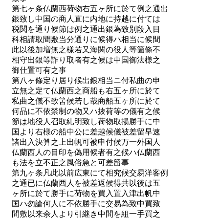
第七ヶ条仏蘭西荷物右五ヶ所に於て例之通出
銀致し中国の商人直に内地に持越に付ては
税関を通り候節は例之通出銀為致別段入目
科相請取間敷当分通りに候得ハ相当に候間
此以後加増無之様若又海関の役人等箇條不
相守出銀等詐り取者有之候は中国御法様之
御仕置可有之事
第八ヶ條定り居り候出銀相当ニ付私曲の申
立無之定て仏蘭西之商船も右五ヶ所に於て
私曲之儀不致筈候若し哉商船五ヶ所に於て
何品に不依禁制の物又ハ抜荷等の儀有之候
節は地役人召取糺明致し荷物取揚勝手に中
国より右様の船中公に差越候儀被差留早速
諸出入決算之上出帆可被申付候万一外国人
仏蘭西人の目印を偽用候者有之候ハ仏蘭西
も法を立不正之風俗急と可差留事
第九ヶ条凡此以前広東にて相究候交易洋客例
之通已に仏蘭西人を被差返候得共以後は五
ヶ所に於て勝手に荷物を買入置入津出帆中
国ハ勿論何人に不依勝手に交易為致中買致
間敷以来余人より引継き中間を組一手買之