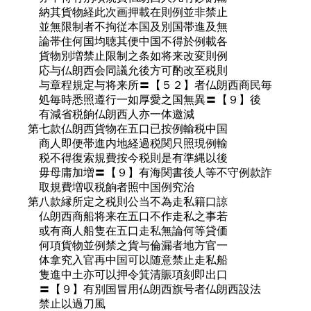
納其貨物経此次画押載在則例並非禁止
並無限制者不拘従本国及別国帯進及無
論帯住何国均聴其便中国不得於例載各
貨物別増禁止限制之条如将来改変則例
応与仏朗西会同議允後方可酌改至税則
与章程規定与将来所〓【５２】者仏朗西商民毎
処毎時悉照遵行一如厚愛之国無異〓【９】後
有減省税餉仏朗西人亦一体邀減
第七款仏朗西貨物在五口已按例輸税中国
商人即便帯進内地経過税関只照現例輸
税不得復索規費按今税則是有準縄以後
毋母庸加増〓【９】有海関書後人等不守例款詐
取規費増収税餉者照中国例究治
第八款縁所定之税則公当不為走私籍口諒
仏朗西商船将来在五口不作走私之事若
或有商人船隻在五口走私無論何等貸価
何項貨物並例禁之貨与倫漏者地方官一
体拿究入官再中国可以随意禁止走私船
隻進中土亦可以押令箕清賑項刻即出口
〓【９】有別国冒用仏朗西旗号者仏朗西設法
禁止以過刀風