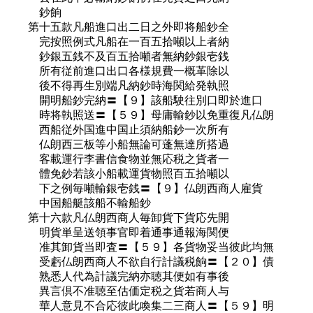
鈔餉
第十五款凡船進口出二日之外即将船鈔全
完按照例式凡船在一百五拾噸以上者納
鈔銀五銭不及百五拾噸者無納鈔銀壱銭
所有従前進口出口各様規費一概革除以
後不得再生別端凡納鈔時海関給発執照
開明船鈔完納〓【９】該船駛往別口即於進口
時将執照送〓【５９】母庸輸鈔以免重復凡仏朗
西船従外国進中国止須納船鈔一次所有
仏朗西三板等小船無論可蓬無達所搭過
客載運行李書信食物並無応税之貨者一
體免鈔若該小船載運貨物照百五拾噸以
下之例毎噸輸銀壱銭〓【９】仏朗西商人雇貨
中国船艇該船不輸船鈔
第十六款凡仏朗西商人毎卸貨下貨応先開
明貨単呈送領事官即着通事通報海関便
准其卸貨当即査〓【５９】各貨物妥当彼此均無
受虧仏朗西商人不欲自行計議税餉〓【２０】債
熟悉人代為計議完納亦聴其便如有事後
異言倶不准聴至估価定税之貨若商人与
華人意見不合応彼此喚集二三商人〓【５９】明