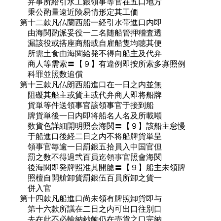
弁事所給引水工銀領事等官在五口地方
秉公酌量遠近険易情形定其工価
第十二款凡仏蘭西船一経引水帯進口内即
由海関酌派妥役一二名随船管押稽査透
漏該役或搭座商船或自雇船隻均聴其便
所需土食由海関給発不得向船主及代弁
商人等需索〓【９】有違例即按所索多寡照例
科罪並照数追償
第十三款凡仏朗西船進口在一日之内並無
阻礙其船主或貨主或代弁商人即将船牌
貨単等件送領事官該領事官于接到船
牌貨単後一日内即将船名人名及所載噸
数貨色詳細開明照会海関〓【９】該船主怠慢
于船進口後経二日之内不将船牌貨単呈
領事官毎逾一日罰銀五拾員入中国官但
罰之数不得過弐百員迄領事官照會海関
後海関即発牌照准其開艙〓【９】船主未領牌
照檀自開艙卸貨罰銀伍百員所卸之貨一
併入官
第十四款凡船進口尚未領有牌照卸貨即与
第十六款所議在二日之内可出口往別口
去在此不必輸納鈔餉仍在売貨之口完納