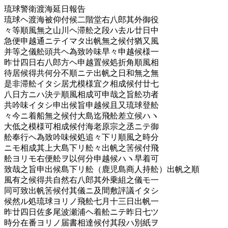
琉球警衛渡海延日報告
琉球ヘ渡海被仰付候二階堂右八郎其外御役
々等順風無之山川ヘ滞舩之段ハ去ル廿日中
急便申越通ニテイマタ出帆無之候付猶又風
并等之儀舩頭共ヘ為致吟味早々申越候様一
昨廿四日右八郎方ヘ申越置候処折角順風相
待居候得共何分不順ニテ出帆之日和無之無
是非滞舩イタシ居尤模様宜ク相成候付廿七
八日方ニハ決テ順風相成可申哉之旨舩功者
共吟味イタシ申出候旨申越候且又琉球登舩
々今ニ着船無之候付大島迄飛舩差立候ハヽ
大低之模様可相成候付海老原宗之丞ニテ御
舩奉行ヘ為致吟味候処追々下リ順風之時分
ニモ相成其上大島下リ舩々出帆之筈候付飛
舩ヨリモ右便舩ヲ以何分申越候ハヽ早着可
致哉之旨申出候島下リ舩（鹿児島商人持舩）出帆之順
風有之候得共自然右八郎其外乗組之儀モ一
同可致出帆筈候付其儀ニ及間敷評議イタシ
候然ル処琉球ヨリノ飛舩七月十三日出帆一
昨廿四日佐多尾波瀬浦ヘ着舩ニテ昨日七ツ
時分在番ヨリノ届書相達候付其段ハ別紙ヲ