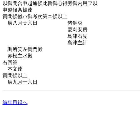
以御問合申越通候此旨御心得旁御内用ヲ以
申越候条被達
貴聞候儀ハ御考次第ニ候以上
辰八月廿六日 猪飼央
菱刈安房
島津石見
島津主計
調所笑左衛門殿
赤松主水殿
右回答
本文達
貴聞候以上
辰九月十六日
編年目録へ