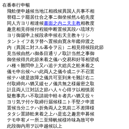
在番奉行申暢
飛舩便申越候当地江相残候異国人共事不相
替穏ニテ罷居仕合之事ニ御坐候然ル処先度
同人方ヨリ相達候
書面之内ニ天主教
相教度
趣意相見得候付程能申断置候其段ハ琉球方
ヨリ御届申上候段承申候右天主教キリシ
タントイフ名ヲ替ヘ置候由寛永年鑑仰渡之
内（異国ニ対スル幕令ヲ云）ニ相見得候段此節
見当候由然ハ御条目通リノ取計当然之事御
御坐候得共此節来着之儀ハ交易和好等相望或
ハ種々難問申上又ハ追テ大総兵之舩来着之
儀モ申出候ヘハ此両人之儀今成ニテ不召置
候テハ彼是故障之儀共可至到来モ難計右ニ
付取締向ハ猶又緩セノ儀共無之様厳密之取
計且両人江対話之節ハ人々心得ヲ以相慎居
疑敷事共ハ不取請就中軽キ者共ハ猶又役々
ヨリ気ヲ付ケ取締行届候様ニト手堅ク申渡
置候当分ニテハ折角両人之気前ニ不差障様
タタシ置跡舩来着之上ハ是迄之趣意申募候
テモ申宥メ一所ニ至帰帆候様吟味為致可申
此段御内用ヲ以申越候以上