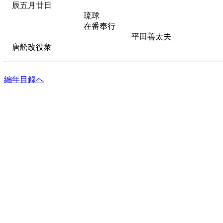
辰五月廿日
琉球
在番奉行
平田善太夫
唐舩改役衆
編年目録へ