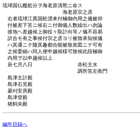
琉球国仏艦処分ヲ海老原清熈ニ命ス
海老原宗之丞
右者琉球江異国舩漂来付極御内用之儀被仰
付被差下筈ニ候右ニ付御備人数繰出ハ勿論
彼地ヘ差越候上御役々取計向等ノ儀不容易
訳合モ有之事候付宗之丞ヨリ被致承知候儀
ハ其通ニテ随其趣都合能被致差図ニテ可有
之候委細ハ同人便申越候様可致候此段極御
内用ヲ以申越候以上
辰七月八日 赤松主水
調所笑左衛門
島津主計殿
島津石見殿
菱刈安房殿
島津登殿
猪飼央殿
編年目録へ