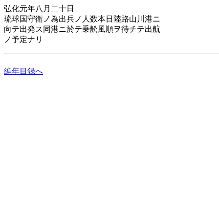
弘化元年八月二十日
琉球国守衛ノ為出兵ノ人数本日陸路山川港ニ
向テ出発ス同港ニ於テ乗舩風順ヲ待チテ出航
ノ予定ナリ
編年目録へ