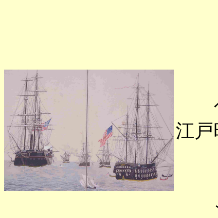
ペ
江戸
こ