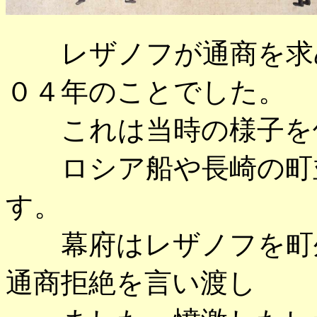
レザノフが通商を求め
０４年のことでした。
これは当時の様子を伝
ロシア船や長崎の町並
す。
幕府はレザノフを町外
通商拒絶を言い渡し