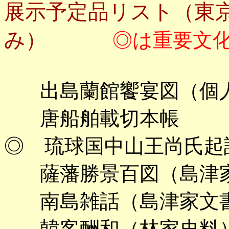
展示予定品リスト（東
み）
◎は重要文
出島蘭館饗宴図（個人
唐船舶載切本帳
◎ 琉球国中山王尚氏起
薩藩勝景百図（島津
南島雑話（島津家文
韓客酬和（林家史料