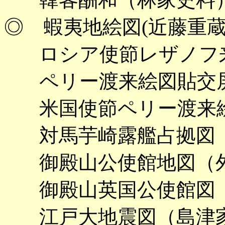
◎ 蝦夷地絵図(近藤重
ロシア使節レザノフ
ペリー渡来絵図貼交
米国使節ペリー渡来
対馬芋崎露艦占拠図（
御殿山公使館地図（外
御殿山英国公使館図（
江戸大地震図（島津