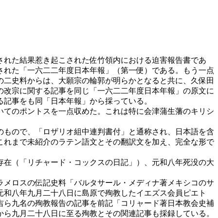
された結果惹き起こされた佐竹領内における迫害報告書であ
された「一六二二年度日本年報」（第一便）である。もう一点
の二史料からは、大願宗の輪郭が明らかとなると共に、久保田
の改宗に関する記事を同じ「一六二二年度日本年報」の原文に
る記事をも同「日本年報」から採っている。
いてのポントスを一点収めた。これは特に会津蒲生藩のキリシ
のもので、「ロザリオ組中連判書付」と通称され、日本語を含
これまで未紹介のラテン語文とその翻訳文を加え、完全な形で
存在（「リチャード・コックスの日記」）、元和八年死没の大
ラメロスの伝記史料「バルタサール・メディナ著メキシコのサ
元和八年九月二十八日に島原で殉教したイエズス会員ピエト
吉ら九名の殉教報告の記事を前記「コリャード著日本教会史補
から九月二十八日に至る殉教とその関連記事も採録している。