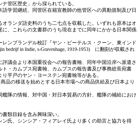
シナ管区歴史」から採られている。
本語学習継続、同管区在籍宣教師の他管区への異動規制及び日
るオランダ語史料のうち二七点を収載した。いずれも原本はオ
尾に、これらの文書群のうち現在までに同年にかかる日本関係
ーレンブランデル校訂『ヤン・ピーテルス・クーン、東インド
n bedrijf in Indie, s-Gravenhage, 1919-1953) に翻刻が収載され
に評議会より本国重役会への報告書翰、同年中国沿岸へ派遣さ
ルト・カムプス宛書翰、カムプスの報告書及び事務総長宛書
より平戸のヤン・ヨーステン宛書翰等がある。
た商品の移送を始めとする日本市場への商品供給及び日本より
。
同艦隊の情報、対中国・対日本貿易の方針、艦隊の補給におけ
の書類目録を含み興味深い。
レン氏、シンシア・フィアレイ氏より多くの助言と協力を得