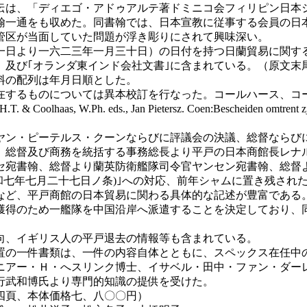
伝は、「ディエゴ・アドゥアルテ著ドミニコ会フィリピン日本
一通をも収めた。同書翰では、日本宣教に従事する会員の日
管区が当面していた問題が浮き彫りにされて興味深い。
日より一六二三年一月三十日）の日付を持つ日蘭貿易に関す
」及び｢オランダ東インド会社文書｣に含まれている。（原文末
料の配列は年月日順とした。
在するものについては異本校訂を行なった。コールハース、コ
 W.Ph. eds., Jan Pietersz. Coen:Bescheiden omtrent zji
ヤン・ピーテルス・クーンならびに評議会の決議、総督ならび
、総督及び商務を統括する事務総長より平戸の日本商館長レナ
セ宛書翰、総督より蘭英防衛艦隊司令官ヤンセン宛書翰、総督
和七年七月二十七日ノ条)｣への対応、前年シャムに置き残され
など、平戸商館の日本貿易に関わる具体的な記述が豊富である
獲得のため一艦隊を中国沿岸へ派遣することを決定しており、
向、イギリス人の平戸退去の情報等も含まれている。
置の一件書類は、一件の内容自体とともに、スペックス在任中
アー・Ｈ・へスリンク博士、イサベル・田中・ファン・ダー
行武和博氏より専門的知識の提供を受けた。
四頁、本体価格七、八〇〇円）