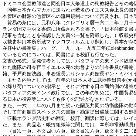
ドミニコ会宣教師達と同会日本人修道士の殉教報告とその略
同年日本からマカオに送られた匿名のイエズス会上長の書翰
本管区の財源の他管区への流用規制について言及され、日本
貿易の条には、元和八年（グレゴリオ暦一六二二年二月十一
ランダ国立中央文書館に所蔵される文書で、「日本商館文書
記事を含むことを確認した文書の一覧を附載した。）収載史
収載史料は本所所蔵マイクロフィルムより翻刻し、異本が存
在任中の書翰集』ハーグ、一九一九‐一九五三年(Colenbrander, H.T. & Coolhaas,
ているものについては、同書による校訂も行なった。
文書の形式、受発信者としては、バタフィアの東インド総督
れた艦隊の司令官ライエルス宛の総督よりの訓令書及び書翰
翰、平戸商館決議、事務総長よりシャム商館長ヤン・ミバイ
主たる内容としては、前年の｢日本人並ニ武器輸出禁令(元
の帰り荷についての指示と、それに対する日本商館側の返答
バタフィアの東インド政庁では、この年の初めに、中国貿易
る日本の役割等についても多くの記述がなされている。
また、一六二二年の八月まで続いた蘭英共同の防衛艦隊の動
そして前商館長スペックスの書類・勘定提出遅延に関する処
収載オランダ語史料の翻刻、校訂、翻訳に際しては、レイニ
た。また、商品名・帳簿組織等に関しては、本所非常勤職員
（目次一頁、本文四〇六頁、欧文目次六頁、欧文本文二〇