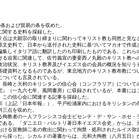
の条および貿易の条を収めた。
に関する史料を採録した。
点は大願宗の取り締まりに関わってキリスト教も同然と見な
原文史料で、日本から送付された史料に基づいてマカオで作成
編集しイタリア語に翻訳したのち印刷したものである。これら
ける迫害に関連して、佐竹義宣の妻妾西ノ丸殿のキリスト教へ
政治状況、キリスト教界及びイエズス会の会員の概況を知りう
礎資料となるものであるが、東北地方のキリスト教布教につ
についても言及されている。
長崎と大村のキリシタンの信心会（コンフラリア）について
究』（一九六七年、風間書房）に収録されているが、本書には
、この信心会に関連する記事を採録した。
（上記「日本年報」）、平戸松浦家内におけるキリシタンの
料三点を収めた。
殉教者の一人フランシスコ会士ビセンテ・デ・サン・ホセ・
である。「ダニエロ・バルトリ著日本イエズス会史」からは、
おける宣教師二名の救出に関わって拘禁・処刑されたルイス弥
から採った。シカルドの著書からは、元和大殉教（八月五日）