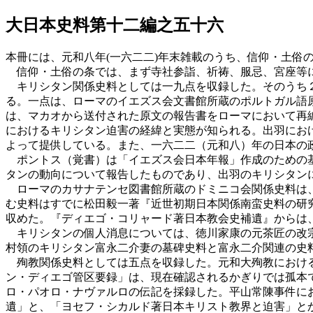
大日本史料第十二編之五十六
本冊には、元和八年(一六二二)年末雑載のうち、信仰・土俗
信仰・土俗の条では、まず寺社参詣、祈祷、服忌、宮座等
キリシタン関係史料としては一九点を収録した。そのうち２
る。一点は、ローマのイエズス会文書館所蔵のポルトガル語
は、マカオから送付された原文の報告書をローマにおいて再
におけるキリシタン迫害の経緯と実態が知られる。出羽にお
よって提供している。また、一六二二（元和八）年の日本の
ポントス（覚書）は「イエズス会日本年報」作成のための基
タンの動向について報告したものであり、出羽のキリシタン
ローマのカサナテンセ図書館所蔵のドミニコ会関係史料は、
む史料はすでに松田毅一著『近世初期日本関係南蛮史料の研
収めた。『ディエゴ・コリャード著日本教会史補遺』からは
キリシタンの個人消息については、徳川家康の元茶匠の改宗
村領のキリシタン富永二介妻の墓碑史料と富永二介関連の史
殉教関係史料としては五点を収録した。元和大殉教における
ン・ディエゴ管区要録」は、現在確認されるかぎりでは孤本
ロ・パオロ・ナヴァルロの伝記を採録した。平山常陳事件に
遺」と、「ヨセフ・シカルド著日本キリスト教界と迫害」と