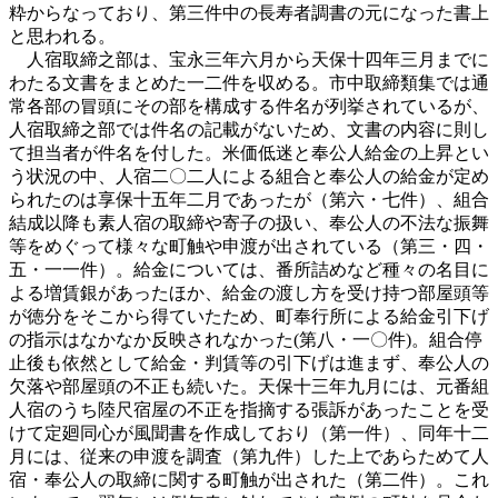
粋からなっており、第三件中の長寿者調書の元になった書上
と思われる。
人宿取締之部は、宝永三年六月から天保十四年三月までに
わたる文書をまとめた一二件を収める。市中取締類集では通
常各部の冒頭にその部を構成する件名が列挙されているが、
人宿取締之部では件名の記載がないため、文書の内容に則し
て担当者が件名を付した。米価低迷と奉公人給金の上昇とい
う状況の中、人宿二〇二人による組合と奉公人の給金が定め
られたのは享保十五年二月であったが（第六・七件）、組合
結成以降も素人宿の取締や寄子の扱い、奉公人の不法な振舞
等をめぐって様々な町触や申渡が出されている（第三・四・
五・一一件）。給金については、番所詰めなど種々の名目に
よる増賃銀があったほか、給金の渡し方を受け持つ部屋頭等
が徳分をそこから得ていたため、町奉行所による給金引下げ
の指示はなかなか反映されなかった(第八・一〇件)。組合停
止後も依然として給金・判賃等の引下げは進まず、奉公人の
欠落や部屋頭の不正も続いた。天保十三年九月には、元番組
人宿のうち陸尺宿屋の不正を指摘する張訴があったことを受
けて定廻同心が風聞書を作成しており（第一件）、同年十二
月には、従来の申渡を調査（第九件）した上であらためて人
宿・奉公人の取締に関する町触が出された（第二件）。これ