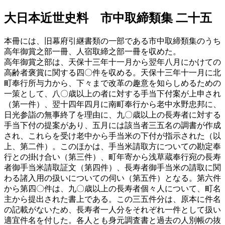
大日本近世史料 市中取締類集 二十五
本冊には、旧幕府引継書類の一部である市中取締類集のうち
高年御賞之部一冊、人宿取締之部一冊を収めた。
高年御賞之部は、天保十三年十一月から翌年八月にかけての
高齢者褒賞に関する四〇件を収める。天保十三年十一月に北
町奉行所与力から、下々まで改革の趣意を知らしめるための
一策として、八〇歳以上の者に対する手当下付案が上申され
（第一件）、翌十四年四月に南町奉行から老中水野忠邦に、
日光参詣の無事終了を理由に、九〇歳以上の長寿者に対する
手当下付の提案があり、五月には該当者三五名の調書が作成
され、これらを受け老中から手当米の下付が指示された（以
上、第二件）。このほかは、手当米請取方についての勘定奉
行との掛け合い（第三件）、町年寄から浅草蔵奉行宛の長寿
者御手当米請取証文（第四件）、長寿者御手当米の請取に関
わる諸入用の扱いについての伺い（第五件）となる。第六件
から第四〇件は、九〇歳以上の長寿者個々人について、町名
主から提出された書上である。この三五件分は、原本に件名
の記載がないため、長寿者一人分をそれぞれ一件として扱い
適宜件名を付した。各人とも身元調査書と過去の人別帳の抜