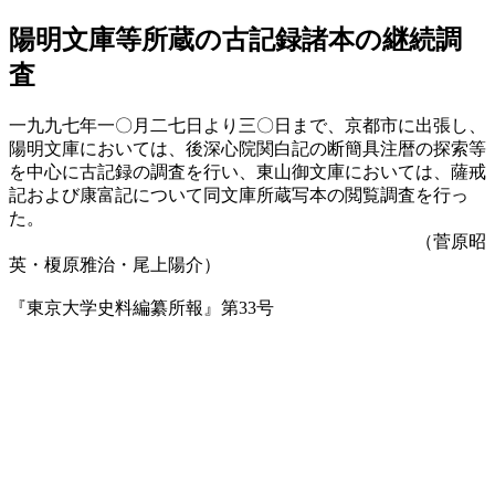
陽明文庫等所蔵の古記録諸本の継続調
査
一九九七年一〇月二七日より三〇日まで、京都市に出張し、
陽明文庫においては、後深心院関白記の断簡具注暦の探索等
を中心に古記録の調査を行い、東山御文庫においては、薩戒
記および康富記について同文庫所蔵写本の閲覧調査を行っ
た。
（菅原昭
英・榎原雅治・尾上陽介）
『東京大学史料編纂所報』第33号