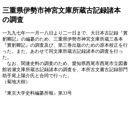
三重県伊勢市神宮文庫所蔵古記録諸本
の調査
一九九七年一一月一八日より二一日まで、大日本古記録『實
躬卿記』の編纂のため、三重県伊勢市神宮文庫所蔵三条本
『實躬卿記』の調査及び、第三巻出版のための原本校正を行
った。また、あわせて同文庫所蔵古記録諸本の調査を行っ
た。
なお、関連史料の調査のため、愛知県西尾市西尾市立図書
館岩瀬文庫所蔵古記録諸本の調査を、本所古文書古記録部門
助手尾上陽介氏と合同で行った。
（菊地大樹）
『東京大学史料編纂所報』第33号