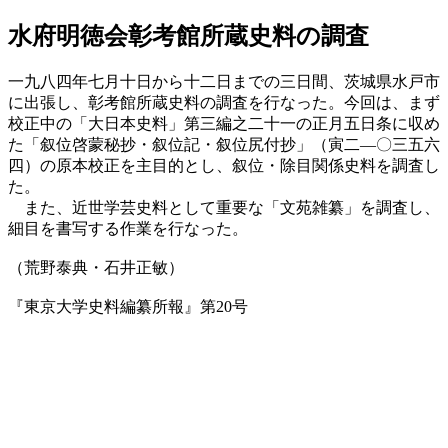
水府明徳会彰考館所蔵史料の調査
一九八四年七月十日から十二日までの三日間、茨城県水戸市
に出張し、彰考館所蔵史料の調査を行なった。今回は、まず
校正中の「大日本史料」第三編之二十一の正月五日条に収め
た「叙位啓蒙秘抄・叙位記・叙位尻付抄」（寅二—〇三五六
四）の原本校正を主目的とし、叙位・除目関係史料を調査し
た。
また、近世学芸史料として重要な「文苑雑纂」を調査し、
細目を書写する作業を行なった。
（荒野泰典・石井正敏）
『東京大学史料編纂所報』第20号