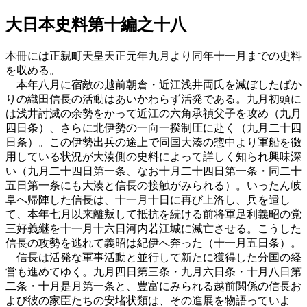
大日本史料第十編之十八
本冊には正親町天皇天正元年九月より同年十一月までの史料
を収める。
本年八月に宿敵の越前朝倉・近江浅井両氏を滅ぼしたばか
りの織田信長の活動はあいかわらず活発である。九月初頭に
は浅井討滅の余勢をかって近江の六角承禎父子を攻め（九月
四日条）、さらに北伊勢の一向一揆制圧に赴く（九月二十四
日条）。この伊勢出兵の途上で同国大湊の惣中より軍船を徴
用している状況が大湊側の史料によって詳しく知られ興味深
い（九月二十四日第一条、なお十月二十四日第一条・同二十
五日第一条にも大湊と信長の接触がみられる）。いったん岐
阜へ帰陣した信長は、十一月十日に再び上洛し、兵を遣し
て、本年七月以来離叛して抵抗を続ける前将軍足利義昭の党
三好義継を十一月十六日河内若江城に滅亡させる。こうした
信長の攻勢を逃れて義昭は紀伊へ奔った（十一月五日条）。
信長は活発な軍事活動と並行して新たに獲得した分国の経
営も進めてゆく。九月四日第三条・九月六日条・十月八日第
二条・十月是月第一条と、豊富にみられる越前関係の信長お
よび彼の家臣たちの安堵状類は、その進展を物語っていよ