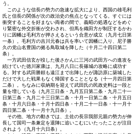
う。
このような信長の勢力の急速な拡大により、西国の雄毛利
氏と信長の関係が次の政治史の焦点となってくる。すぐには
衝突することを好まない両者の間で、義昭の処遇などをめぐ
り緊密な外交折衝が交わされ、但馬を織田方が制圧するかわ
りに因幡は毛利方が押さえるという合意が成立（九月七日第
一条）。毛利方の吉川元春は兵を率いて因幡に入り、尼子勝
久の党山名豊国の拠る鳥取城を降した（十月二十四日第二
条）。
一方武田信玄が歿した後さかんに三河の武田方への進攻を
続けていた徳川家康は、九月八日に長篠城の攻略に成功す
る。対する武田勝頼も遠江まで出陣したが諏訪原に築城した
だけで大した戦果もなく帰国することとなる（十一月四日第
二条）。ちなみに収納期を迎えて武田氏の民政史料は一段と
量を増している（九月三日条・九月五日第二条・九月二十一
日第三条・九月二十三日第二条・十月一日第二条・十月五日
条・十月六日条・十月十四日条・十月二十一日条・十一月十
四日第二条・十一月十九日条）。
その他、地方の動きでは、土佐の長宗我部元親の勢力が伸
長して国司一条兼定を退陣に追いこむにいたったことが注目
されよう（九月十六日条）。