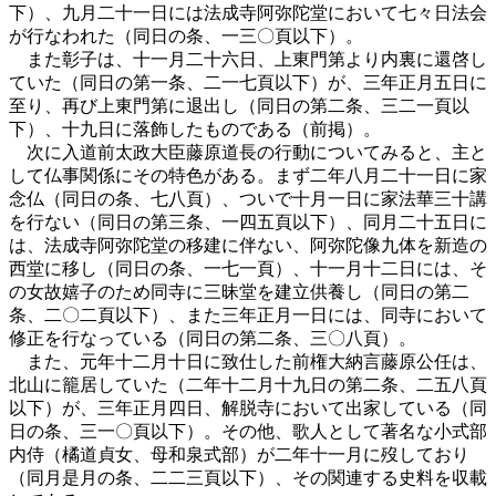
下）、九月二十一日には法成寺阿弥陀堂において七々日法会
が行なわれた（同日の条、一三〇頁以下）。
また彰子は、十一月二十六日、上東門第より内裏に還啓し
ていた（同日の第一条、二一七頁以下）が、三年正月五日に
至り、再び上東門第に退出し（同日の第二条、三二一頁以
下）、十九日に落飾したものである（前掲）。
次に入道前太政大臣藤原道長の行動についてみると、主と
して仏事関係にその特色がある。まず二年八月二十一日に家
念仏（同日の条、七八頁）、ついで十月一日に家法華三十講
を行ない（同日の第三条、一四五頁以下）、同月二十五日に
は、法成寺阿弥陀堂の移建に伴ない、阿弥陀像九体を新造の
西堂に移し（同日の条、一七一頁）、十一月十二日には、そ
の女故嬉子のため同寺に三昧堂を建立供養し（同日の第二
条、二〇二頁以下）、また三年正月一日には、同寺において
修正を行なっている（同日の第二条、三〇八頁）。
また、元年十二月十日に致仕した前権大納言藤原公任は、
北山に籠居していた（二年十二月十九日の第二条、二五八頁
以下）が、三年正月四日、解脱寺において出家している（同
日の条、三一〇頁以下）。その他、歌人として著名な小式部
内侍（橘道貞女、母和泉式部）が二年十一月に歿しており
（同月是月の条、二二三頁以下）、その関連する史料を収載