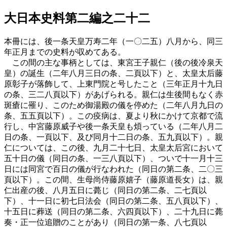
大日本史料第二編之二十二
本冊には、後一条天皇万寿二年（一〇二五）八月から、同三
年正月までの史料が収めてある。
この間の主な事柄としては、東宮王子親仁（後の後冷泉天
皇）の誕生（二年八月三日の条、二頁以下）と、太皇太后藤
原彰子が落飾して、上東門院と号したこと（三年正月十九日
の条、三二八頁以下）があげられる。親仁は生後間もなく赤
斑瘡に罹り、このため御湯殿の儀を停めた（二年八月九日の
条、五五頁以下）。この疫病は、夏より秋にかけて京都で流
行し、中宮藤原威子や後一条天皇も煩っている（二年八月二
日の条、一頁以下、及び同月十二日の条、五九頁以下）。親
仁については、この後、九月二十七日、太皇太后宮において
五十日の儀（同日の条、一三八頁以下）、ついで十一月十三
日には同宮で百日の儀が行なわれた（同日の第二条、二〇三
頁以下）。この間、生母尚侍藤原嬉子（藤原道長女）は、親
仁出産の後、八月五日に薨じ（同日の第二条、二七頁以
下）、十一日に初七日法会（同日の第二条、五八頁以下）、
十五日に葬送（同日の第二条、六四頁以下）、二十九日に薨
奏・正一位追贈のことがあり（同日の第一条、八七頁以