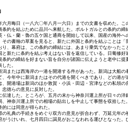
」
年六月晦日（一八六〇年八月一六日）までの文書を収めた。こ
商条約を結ぶために品川へ来航した。ポルトガルとの条約の締
英・仏・蘭・魯の五ケ国と通商を開始して以来、国産の海外へ
、その書翰の草案を見ると、新たに外国と条約を結ぶことは「
おり、幕府は、この条約の締結には、あまり乗気でなかったこ
国と新たに条約を結ぶ考えはない旨を返信している。日葡修好
規条約の締結を好まない旨を自分が諸国に伝えようと老中に提
表した。
新潟または西海岸の一港を開港する件があった。新潟は大船の
て、今年中に新潟またはその代港を開くべきであり、どの港が
は、開港場は新潟のほか敦賀・小浜・田辺・宮津などの私領の
、忠徳らの意見に反対した。
に伝達した。ところが、五月の末から神奈川運上所が日々の洋
局、神奈川運上所での相場の貼出しを中止して事態を収拾した
終的には同意が得られた。
際の礼典の手続きをめぐり双方の意見が折合わず、万延元年の
府がうけいれ、七月四日に謁見がおこなわれる運びとなった。