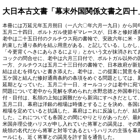
大日本古文書「幕末外国関係文書之四十
本冊には万延元年五月朔日（一八六〇年六月一九日）から同
五月二十四日、ポルトガル使節ギマレースが、日本と修好通
老中は二十五日付のクルチウス宛の書翰で、安政六年に米・
約束した通り条約を結ぶ用意がある、と記している。しかし
「今更背くへきにあらさるにより」とかいう文が抹消されて
コックの問合せに、老中は六月三日付で、ポルトガル以外の
一方、クルチウスは五月二十三日付の書翰で、日本政府が新
結は止むを得ないと書き添えた。老中は、この提案に賛意を
五ケ国と結んだ修好通商条約の条項をめぐる問題としては、
延期となっていた。五月二十一日、オールコックは老中に宛
問題について老中から見解を求められた水野忠徳と外国奉行
付・目付は、私領の上知は困難だから新潟にすべきだとして
五月二日、幕府は洋銀の相場は時価とすることを決め、各国
相場を定めていると抗議した。幕府はこれに反論したが、結
した。これについても各国との間にやりとりがあったが、最
米国弁理公使ハリスが申し入れていた将軍との謁見は、その
統領の名代だから将軍と対等であるというハリスの主張を幕
ールにも、近く将軍との謁見を許す旨を通告した。