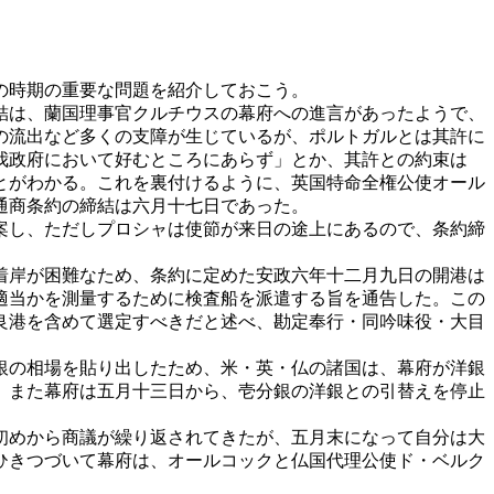
の時期の重要な問題を紹介しておこう。
結は、蘭国理事官クルチウスの幕府への進言があったようで、
の流出など多くの支障が生じているが、ポルトガルとは其許に
我政府において好むところにあらず」とか、其許との約束は
とがわかる。これを裏付けるように、英国特命全権公使オール
通商条約の締結は六月十七日であった。
案し、ただしプロシャは使節が来日の途上にあるので、条約締
着岸が困難なため、条約に定めた安政六年十二月九日の開港は
適当かを測量するために検査船を派遣する旨を通告した。この
良港を含めて選定すべきだと述べ、勘定奉行・同吟味役・大目
銀の相場を貼り出したため、米・英・仏の諸国は、幕府が洋銀
。また幕府は五月十三日から、壱分銀の洋銀との引替えを停止
初めから商議が繰り返されてきたが、五月末になって自分は大
ひきつづいて幕府は、オールコックと仏国代理公使ド・ベルク