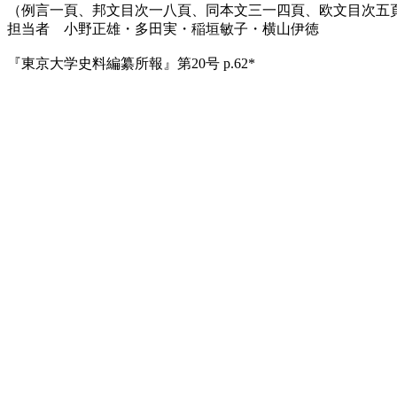
（例言一頁、邦文目次一八頁、同本文三一四頁、欧文目次五
担当者 小野正雄・多田実・稲垣敏子・横山伊徳
『東京大学史料編纂所報』第20号 p.62*