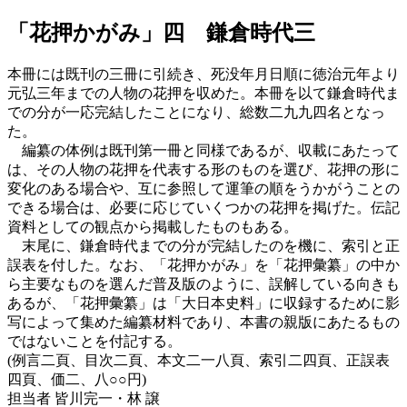
「花押かがみ」四 鎌倉時代三
本冊には既刊の三冊に引続き、死没年月日順に徳治元年より
元弘三年までの人物の花押を収めた。本冊を以て鎌倉時代ま
での分が一応完結したことになり、総数二九九四名となっ
た。
編纂の体例は既刊第一冊と同様であるが、収載にあたって
は、その人物の花押を代表する形のものを選び、花押の形に
変化のある場合や、互に参照して運筆の順をうかがうことの
できる場合は、必要に応じていくつかの花押を掲げた。伝記
資料としての観点から掲載したものもある。
末尾に、鎌倉時代までの分が完結したのを機に、索引と正
誤表を付した。なお、「花押かがみ」を「花押彙纂」の中か
ら主要なものを選んだ普及版のように、誤解している向きも
あるが、「花押彙纂」は「大日本史料」に収録するために影
写によって集めた編纂材料であり、本書の親版にあたるもの
ではないことを付記する。
(例言二頁、目次二頁、本文二一八頁、索引二四頁、正誤表
四頁、価二、八○○円)
担当者 皆川完一・林 譲