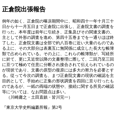
正倉院出張報告
例年の如く、正倉院の曝凉期間中に、昭和四十一年十月三十
日から十一月五日まで正倉院に出張し、正倉院文書の調査を
行った。本年度は前年に引続き、正集及びその関連文書の、
主として外形の調査を進め、第四十五巻までを一通りほぼ終
了した。正倉院文書は全部で約八百巻に近い大量のものであ
る上に、その大部分は表裏互に無関係に成立した長大な帳簿
類で占められている。その上に、これらの帳簿類が、写経所
に於て、更に又近世以降の文書整理に際して、二回乃至三回
に亘つて極めて任意に分断され接合されて伝えられているの
が現状であり、文書の原型の復原には多大の努力を必要とす
る。従って今次の調査も、まづ正倉院文書の現状の確認を主
目的として、手始めに正集の形状調査を四回に亘り行ったも
のであるが、一紙の両端の状態や、接続に関する所見の確認
等については、なお問題点は多い。
（川崎庸之・土田直鎮・皆川完一）
『東京大学史料編纂所報』第2号