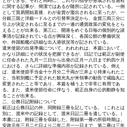
とができる。それと同時に、これらの指令が形成される過程
に関する記事が、簡潔ではあるが随所に記されている。一例
として貿易開始直後、わが金貨が濫出されるに至ったが、一
分銀三箇と洋銀一ドルとの引替率決定から、金貨三両三分に
引上が決定されるに至るまでの一連の通貨政策の変化をとら
えることが出来る。第三に、開港をめぐる日毎の個別的な諸
事清が記録されている点が興味深く、各国公館の整備状況
や、外国船艦の詳細な出入港状況等が記されている。
遣米使節の出発準備について。われわれは、本篇において、
かなり詳細にその状況を把握できるが、日記では範正が副使
に任命された九月一三日から出発の正月一八日まで約四ケ月
における、さらに詳細な準備内容が記録されている。例え
ば、遣米使節手当金十ケ月分二千両が三井より持来られたこ
と、当初別艦に予定された観光丸が米領事の勧告で咸臨丸に
変更されたこと等であり、本篇を補う上で非常に有用であ
る。また、遣米使節任命に伴なう、範正自身の公的動静を知
ることが出来る。
二、公務日記附録について
範正は公務日記の外、同附録三冊を記している。（これとは
別に、渡米中の記録として、渡米日記二冊を遺している。）
本書には、附録三冊を収録した。附録第一冊の所収時期は、
安政元年三月二七日より二年二月一一日まで、第二冊は三年