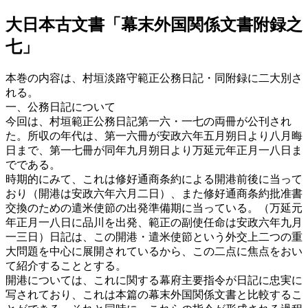
大日本古文書「幕末外国関係文書附録之
七」
本巻の内容は、村垣淡路守範正公務日記・同附録に二大別さ
れる。
一、公務日記について
今回は、村垣範正公務日記第一六・一七の両冊が公刊され
た。所収の年代は、第一六冊が安政六年五月朔日より八月晦
日まで、第一七冊が同年九月朔日より万延元年正月一八日ま
でである。
時期的にみて、これは修好通商条約による開港前後に当って
おり（開港は安政六年六月二日）、また修好通商条約批准書
交換のための遣米使節の出発準備期に当っている。（万延元
年正月一八日に品川を出発、範正の副使任命は安政六年九月
一三日）日記は、この開港・遣米使節という外交上二つの重
大問題を中心に展開されているから、この二点に焦点をおい
て紹介することとする。
開港については、これに関する幕府主要指令が日記に忠実に
写されており、これは本篇の幕末外国関係文書と比較するこ