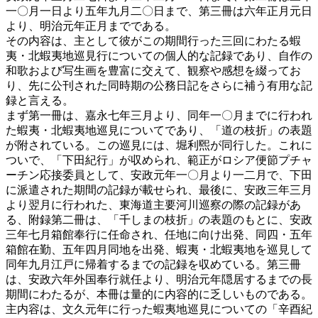
一〇月一日より五年九月二〇日まで、第三冊は六年正月元日
より、明治元年正月までである。
その内容は、主として彼がこの期間行った三回にわたる蝦
夷・北蝦夷地巡見行についての個人的な記録であり、自作の
和歌および写生画を豊富に交えて、観察や感想を綴ってお
り、先に公刊された同時期の公務日記をさらに補う有用な記
録と言える。
まず第一冊は、嘉永七年三月より、同年一〇月までに行われ
た蝦夷・北蝦夷地巡見についてであり、「道の枝折」の表題
が附されている。この巡見には、堀利煕が同行した。これに
ついで、「下田紀行」が収められ、範正がロシア便節プチャ
ーチン応接委員として、安政元年一〇月より一二月で、下田
に派遣された期間の記録が載せられ、最後に、安政三年三月
より翌月に行われた、東海道主要河川巡察の際の記録があ
る、附録第二冊は、「千しまの枝折」の表題のもとに、安政
三年七月箱館奉行に任命され、任地に向け出発、同四・五年
箱館在勤、五年四月同地を出発、蝦夷・北蝦夷地を巡見して
同年九月江戸に帰着するまでの記録を収めている。第三冊
は、安政六年外国奉行就任より、明治元年隠居するまでの長
期間にわたるが、本冊は量的に内容的に乏しいものである。
主内容は、文久元年に行った蝦夷地巡見についての「辛酉紀