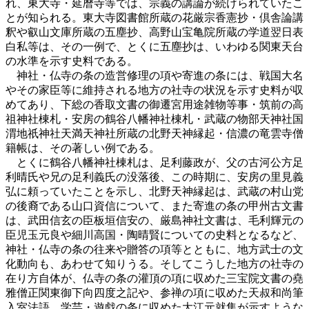
れ、東大寺・延暦寺等では、宗義の講論が続けられていたこ
とが知られる。東大寺図書館所蔵の花厳宗香憲抄・倶舎論講
釈や叡山文庫所蔵の五塵抄、高野山宝亀院所蔵の学道翌日表
白私等は、その一例で、とくに五塵抄は、いわゆる関東天台
の水準を示す史料である。
神社・仏寺の条の造営修理の項や寄進の条には、戦国大名
やその家臣等に維持される地方の社寺の状況を示す史料が収
めてあり、下総の香取文書の御遷宮用途雑物等事・筑前の高
祖神社棟札・安房の鶴谷八幡神社棟札・武蔵の物部天神社国
渭地祇神社天満天神社所蔵の北野天神縁起・信濃の竜雲寺僧
籍帳は、その著しい例である。
とくに鶴谷八幡神社棟札は、足利藤政が、父の古河公方足
利晴氏や兄の足利義氏の没落後、この時期に、安房の里見義
弘に頼っていたことを示し、北野天神縁起は、武蔵の村山党
の後裔である山口資信について、また寄進の条の甲州古文書
は、武田信玄の臣板垣信安の、厳島神社文書は、毛利輝元の
臣児玉元良や細川高国・陶晴賢についての史料となるなど、
神社・仏寺の条の往来や贈答の項等とともに、地方武士の文
化動向も、あわせて知りうる。そしてこうした地方の社寺の
在り方自体が、仏寺の条の灌頂の項に収めた三宝院文書の堯
雅僧正関東御下向四度之記や、参禅の項に収めた天叔和尚筆
入室法語、学芸・遊戯の条に収めた大江元就集が示すような