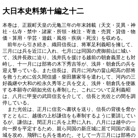
大日本史料第十編之十二
本巻は、正親町天皇の元亀三年の年末雑載（天文・災異・神
社・仏寺・禁中・諸家・所領・検注・寄進・売買・貸借・物
価・算用・学芸・遊戯・風俗・疾病・死没）を収める。
前年から引き続き、織田信長は、将軍足利義昭を擁して、
三月には兵を近江に入れ、七月には同国の虎御前山に城い
て、浅井長政に迫り、浅井氏を援ける越前の朝倉義景とも対
峙し、十一月には部将の木下秀吉等が、浅井・朝倉氏の兵を
迎え撃っている。また信長は、四月に河内の畠山昭高の部将
を救うために佐久間信盛・柴田勝家等を遣わして、河内の三
好義継や大和の松永久秀等と兵を交え、浅井・朝倉氏を使嗾
する本願寺の顕如光佐も牽制した。これについて足利義昭
は、八月に甲斐の武田信玄を介して、信長と光佐との間を調
停している。
また光佐は、正月に信玄へ書状を送り、信長の背後を脅か
すとともに、越後の上杉謙信をも牽制するように要請してい
るが、謙信は、閏正月に兵を上野に入れ、八月には越中の一
向一揆を平定するため、親ら同国の新庄城に居て同国の富山
城を攻め、飛騨にも兵を進めた。そして一方三月には部将の