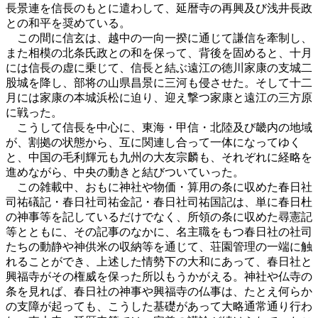
長景連を信長のもとに遣わして、延暦寺の再興及び浅井長政
との和平を奨めている。
この間に信玄は、越中の一向一揆に通じて謙信を牽制し、
また相模の北条氏政との和を保って、背後を固めると、十月
には信長の虚に乗じて、信長と結ぶ遠江の徳川家康の支城二
股城を降し、部将の山県昌景に三河も侵させた。そして十二
月には家康の本城浜松に迫り、迎え撃つ家康と遠江の三方原
に戦った。
こうして信長を中心に、東海・甲信・北陸及び畿内の地域
が、割拠の状態から、互に関連し合って一体になってゆく
と、中国の毛利輝元も九州の大友宗麟も、それぞれに経略を
進めながら、中央の動きと結びついていった。
この雑載中、おもに神社や物価・算用の条に収めた春日社
司祐礒記・春日社司祐金記・春日社司祐国記は、単に春日杜
の神事等を記しているだけでなく、所領の条に収めた尋憲記
等とともに、その記事のなかに、名主職をもつ春日社の社司
たちの動静や神供米の収納等を通じて、荘園管理の一端に触
れることができ、上述した情勢下の大和にあって、春日社と
興福寺がその権威を保った所以もうかがえる。神社や仏寺の
条を見れば、春日社の神事や興福寺の仏事は、たとえ何らか
の支障が起っても、こうした基礎があって大略通常通り行わ