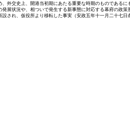
め、外交史上、開港当初期にあたる重要な時期のものであるに
の発展状況や、相ついで発生する新事態に対応する幕府の政策
新設され、仮役所より移転した事実（安政五年十一月二十七日
。