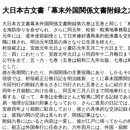
大日本古文書「幕末外国関係文書附録之
大日本古文書幕末外国関係文書附録第六巻は五巻と同じく「
る海防掛りを命ぜられ、さらに同元年、松前・蝦夷地事務取
元年には、遣米使節副使として日米修好通商条約批准書を交
職に移され、明治元年隠居の身となり公生涯を終えた。
村垣範正は、安政元年元日より慶応元年五月二十六日まで、
三・四）にわたって、安政元年元日より同四年十二月晦日ま
公刊を企て、五・六・七巻（五巻は昭和三九年出版、七巻は
とした。
彼が長期間にわたり、外国関係の主要役職にあり、しかもそ
現状では、村垣範正公務日記を明治維新、とくに幕末国際関
今回刊行の附録六巻をさきに刊行された五巻とともに紹介す
同年十月箱館に向け出発し、同五年三月八日まで同地奉行と
着する。従って、本巻は全冊ほとんど蝦夷に関する記録であ
易・地理が記録の対象となっており、さらに巡見の日記では
安政四年より箱館に駐在しており、彼との具体的な交渉記録
は、彼我の間の交渉は見られず、関係記事はない。
附録六巻にはいると内容は一変し、彼が江戸に帰ってからの
に、範正は外国奉行に任命され、六年四月には、外国・箱館