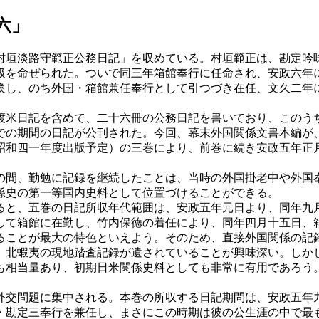
六」
村垣淡路守範正公務日記」を収めている。村垣範正は、勘定吟
扱を命ぜられた。ついで同三年箱館奉行に任命され、安政六年
換し、のち外国・箱館兼任奉行として引つづき在任、文久二年
渡米日記を含めて、二十六冊の公務日記を書いており、このう
での期間の日記が公刊された。今回、幕末外国関係文書本編が
昭和四一年度出版予定）の三巻により、前巻に続き安政五年正
の間、勤勉に記録を継続したことは、当時の外国掛老中や外国
係史の第一等国内史料として位置づけることができる。
ると、五巻の日記所収年代範囲は、安政五年元日より、同年九
して箱館に在勤し、竹内保徳の着任により、同年四月十五日、
ることが最大の特色といえよう。そのため、直接外国関係の記
、北蝦夷の現地踏査記録が遺されていることが興味深い。しか
も相当量あり、初期日米関係史料としても非常に有用であろう
外交問題に集中される。本巻の所収する日記期問は、安政五年
・勘定三奉行を兼任し、まさにこの時期は彼の公生涯の中で最