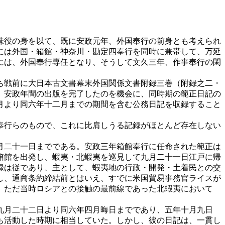
味役の身を以て、既に安政元年、外国奉行の前身とも考えられ
には外国・箱館・神奈川・勘定四奉行を同時に兼帯して、万延
には、外国奉行専任となり、そうして文久三年、作事奉行の閑
ち戦前に大日本古文書幕末外国関係文書附録三巻（附録之二・
、安政年間の出版を完了したのを機会に、同時期の範正日記の
月より同六年十二月までの期間を含む公務日記を収録すること
奉行らのもので、これに比肩しうる記録がほとんど存在しない
月二十一日までである。安政三年箱館奉行に任命された範正は
箱館を出発し、蝦夷・北蝦夷を巡見して九月二十一日江戸に帰
録は従であり、主として、蝦夷地の行政・開発・土着民との交
し、通商条約締結前とはいえ、すでに米国貿易事務官ライスが
。ただ当時ロシアとの接触の最前線であった北蝦夷において
九月二十二日より同六年四月晦日までであり、五年十月九日
も活動した時期に相当していた。しかし、彼の日記は、一貫し