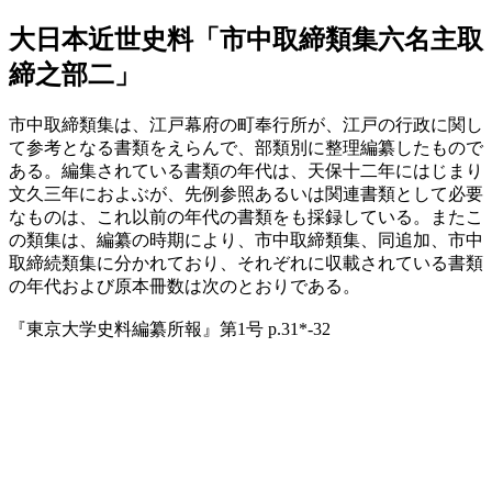
大日本近世史料「市中取締類集六名主取
締之部二」
市中取締類集は、江戸幕府の町奉行所が、江戸の行政に関し
て参考となる書類をえらんで、部類別に整理編纂したもので
ある。編集されている書類の年代は、天保十二年にはじまり
文久三年におよぶが、先例参照あるいは関連書類として必要
なものは、これ以前の年代の書類をも採録している。またこ
の類集は、編纂の時期により、市中取締類集、同追加、市中
取締続類集に分かれており、それぞれに収載されている書類
の年代および原本冊数は次のとおりである。
『東京大学史料編纂所報』第1号 p.31*-32